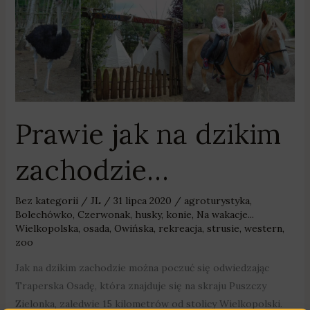
Prawie
jak
na
dzikim
zachodzie…
Prawie jak na dzikim
zachodzie…
Bez kategorii
/
JL
/
31 lipca 2020
/
agroturystyka
,
Bolechówko
,
Czerwonak
,
husky
,
konie
,
Na wakacje...
Wielkopolska
,
osada
,
Owińska
,
rekreacja
,
strusie
,
western
,
zoo
Jak na dzikim zachodzie można poczuć się odwiedzając
Traperska Osadę, która znajduje się na skraju Puszczy
Zielonka, zaledwie 15 kilometrów od stolicy Wielkopolski.