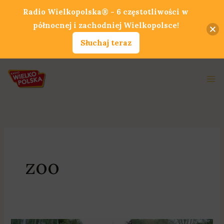
Przejdź
Radio Wielkopolska® - 6 częstotliwości w
do
północnej i zachodniej Wielkopolsce!
treści
Słuchaj teraz
Ma
Me
zoo