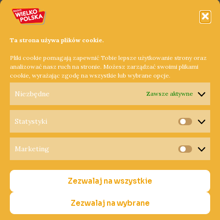
Można tutaj pojeździć konno, a także psimi zaprzęgami
ciągniętymi przez Husky. Noc spędzimy w indiańskim
namiocie, w którym rozpalimy ognisko, zaś na śniadanie
Ta strona używa plików cookie.
otrzymamy jajecznicę ze strusiego jaja, które wykarmi aż 25
Pliki cookie pomagają zapewnić Tobie lepsze użytkowanie strony oraz
osób.
analizować nasz ruch na stronie. Możesz zarządzać swoimi plikami
cookie, wyrażając zgodę na wszystkie lub wybrane opcje.
Dowiedz się więcej »
Niezbędne
Zawsze aktywne
Statystyki
Statysty
Marketing
Copyright © 2026 Radio Wielkopolska®
Marketi
Polityka Prywatności
Zezwalaj na wszystkie
Polityka Cookies
Nadawca
Zezwalaj na wybrane