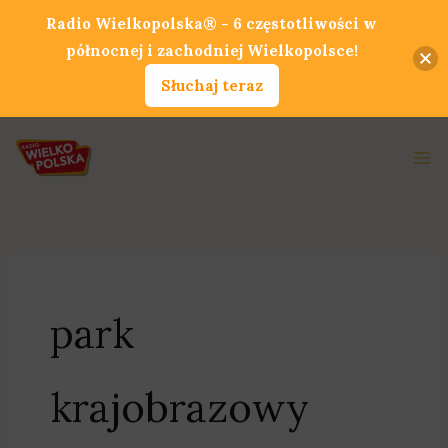
Przejdź
Radio Wielkopolska® - 6 częstotliwości w
do
północnej i zachodniej Wielkopolsce!
treści
Słuchaj teraz
Ma
Me
park
krajobrazowy