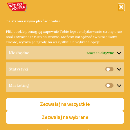
które nie wyobrażają sobie wypoczynku bez przebywania
nad wodą mogą skorzystać z wyciągu nart wodnych nad
jeziorem Biezdruchowo. W samych Pobiedziskach można
Ta strona używa plików cookie.
zobaczyć kościół farny z XVI wieku, który zaliczany jest do
Pliki cookie pomagają zapewnić Tobie lepsze użytkowanie strony oraz
najstarszych świątyń gotyckich w Wielkopolsce.
analizować nasz ruch na stronie. Możesz zarządzać swoimi plikami
cookie, wyrażając zgodę na wszystkie lub wybrane opcje.
Dowiedz się więcej »
Niezbędne
Zawsze aktywne
Statystyki
Statysty
Marketing
Copyright © 2026 Radio Wielkopolska®
Marketi
Polityka Prywatności
Zezwalaj na wszystkie
Polityka Cookies
Nadawca
Zezwalaj na wybrane