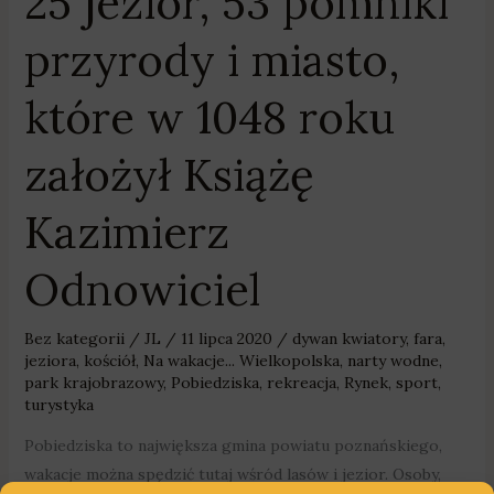
25 jezior, 53 pomniki
przyrody i miasto,
które w 1048 roku
założył Książę
Kazimierz
Odnowiciel
Bez kategorii
/
JL
/
11 lipca 2020
/
dywan kwiatory
,
fara
,
jeziora
,
kościół
,
Na wakacje... Wielkopolska
,
narty wodne
,
park krajobrazowy
,
Pobiedziska
,
rekreacja
,
Rynek
,
sport
,
turystyka
Pobiedziska to największa gmina powiatu poznańskiego,
wakacje można spędzić tutaj wśród lasów i jezior. Osoby,