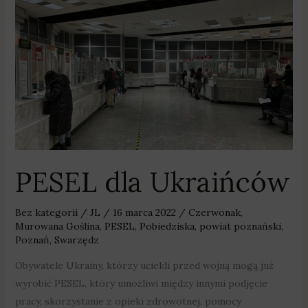
PESEL
dla
Ukraińców
PESEL dla Ukraińców
Bez kategorii
/
JL
/
16 marca 2022
/
Czerwonak
,
Murowana Goślina
,
PESEL
,
Pobiedziska
,
powiat poznański
,
Poznań
,
Swarzędz
Obywatele Ukrainy, którzy uciekli przed wojną mogą już
wyrobić PESEL, który umożliwi między innymi podjęcie
pracy, skorzystanie z opieki zdrowotnej, pomocy