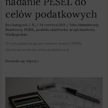
nadanie PESEL do
celów podatkowych
Bez kategorii
/
JL
/
24 czerwca 2021
/
Izba Administracji
Skarbowej
,
PESEL
,
podatki
,
skarbówka
,
urząd skarbowy
,
Wielkopolska
Urzędy gminy mogą już nadawać numery PESEL
obcokrajowcom do celów podatkowych.
Dowiedz się więcej »
Cudzoziemcy
mogą
występować
o
nadanie