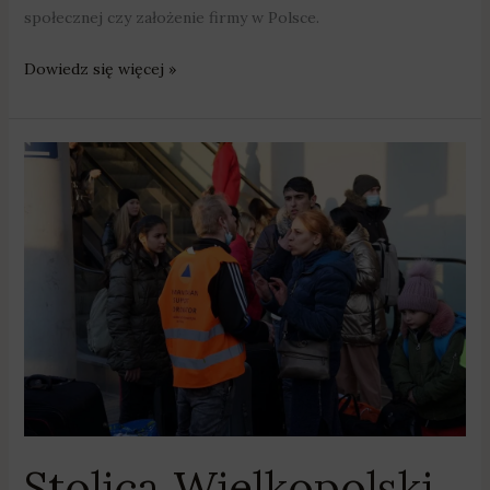
społecznej czy założenie firmy w Polsce.
Dowiedz się więcej »
Stolica
Wielkopolski
pomaga
uchodźcom
z
Ukrainy,
którzy
uciekli
przed
wojną
Stolica Wielkopolski