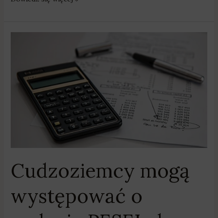
Cudzoziemcy
mogą
występować
o
nadanie
PESEL
do
celów
podatkowych
Cudzoziemcy mogą
występować o