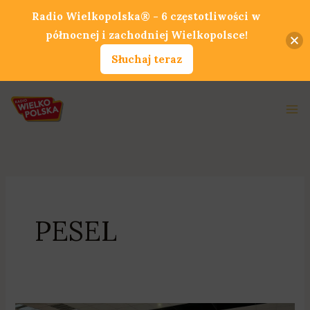
Przejdź
Radio Wielkopolska® - 6 częstotliwości w
do
północnej i zachodniej Wielkopolsce!
treści
Słuchaj teraz
Ma
Me
PESEL