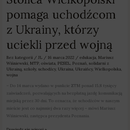
pomaga uchodźcom
z Ukrainy, którzy
uciekli przed wojną
Bez kategorii
/
JL
/
16 marca 2022
/
edukacja
,
Mariusz
Wiśniewski
,
MTP
,
oświata
,
PESEL
,
Poznań
,
solidarni z
Ukrainą
,
szkoły
,
uchodźcy
,
Ukraina
,
Ukraińcy
,
Wielkopolska
,
wojna
– Do 14 marca wydano w punkcie ZTM ponad 15,8 tysięcy
zaświadczeń, pozwalających na bezpłatną jazdę komunikacją
miejską przez 30 dni. To oznacza, że uchodźców w naszym
mieście jest co najmniej dwa razy więcej – mówi Mariusz
Wiśniewski, zastępca prezydenta Poznania.
Dowiedz się więcej »