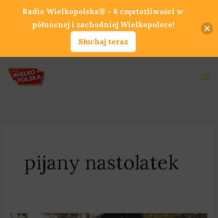
Przejdź
Radio Wielkopolska® - 6 częstotliwości w
do
północnej i zachodniej Wielkopolsce!
treści
Słuchaj teraz
Ma
Me
pijany nastolatek