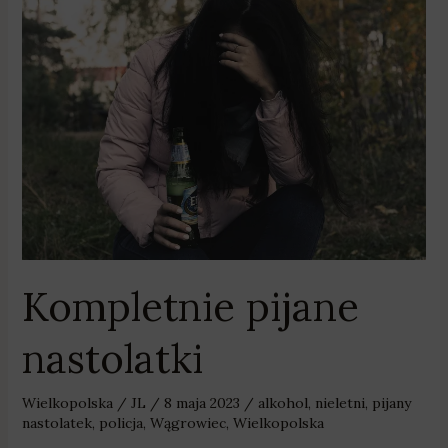
Kompletnie
pijane
nastolatki
Kompletnie pijane
nastolatki
Wielkopolska
/
JL
/
8 maja 2023
/
alkohol
,
nieletni
,
pijany
nastolatek
,
policja
,
Wągrowiec
,
Wielkopolska