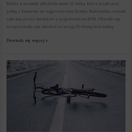
Blisko 4 promile alkoholu miała 12-latka, która leżała pod
jedną z kamienic na wągrowieckim Rynku. Nastolatka została
zabrana przez medyków z pogotowia na SOR. Okazało się,
że spożywała ona alkohol ze swoją 13-letnią koleżanką.
Dowiedz się więcej »
14-
latek
kierował
rowerem
mając
1,6
promila
alkoholu