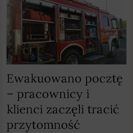
Ewakuowano
pocztę
–
pracownicy
i
klienci
zaczęli
tracić
przytomność
Ewakuowano pocztę
– pracownicy i
klienci zaczęli tracić
przytomność