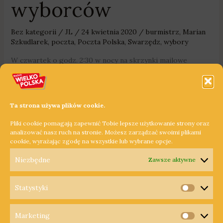
wyborców
Bez kategorii
/
JL
/
24 kwietnia 2020
/
burmistrz
,
Marian
Szkudlarek
,
poczta
,
Poczta Polska
,
Swarzędz
,
wybory
W czwartek o godz. 2:30 w nocy na skrzynki mailowe
urzędów miast i gmin w całym kraju wpłynął mail od Poczty
Polskiej z wnioskiem o wydanie spisu wyborców w celu
przeprowadzenia głosowania drogą korespondencyjną.
Ta strona używa plików cookie.
Krytycznie do tego odniósł się również w swoim
Pliki cookie pomagają zapewnić Tobie lepsze użytkowanie strony oraz
oświadczeniu burmistrz Swarzędza.
analizować nasz ruch na stronie. Możesz zarządzać swoimi plikami
cookie, wyrażając zgodę na wszystkie lub wybrane opcje.
Dowiedz się więcej »
Niezbędne
Zawsze aktywne
Statystyki
Statysty
Marketing
Copyright © 2026 Radio Wielkopolska®
Marketi