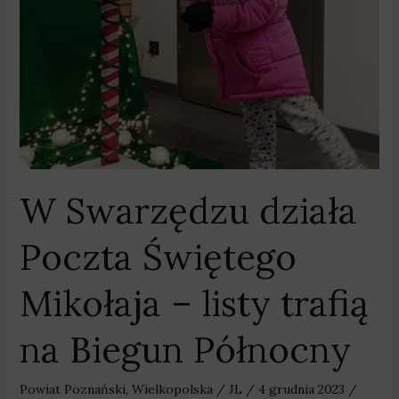
–
listy
trafią
na
Biegun
Północny
W Swarzędzu działa
Poczta Świętego
Mikołaja – listy trafią
na Biegun Północny
Powiat Poznański
,
Wielkopolska
/
JL
/
4 grudnia 2023
/