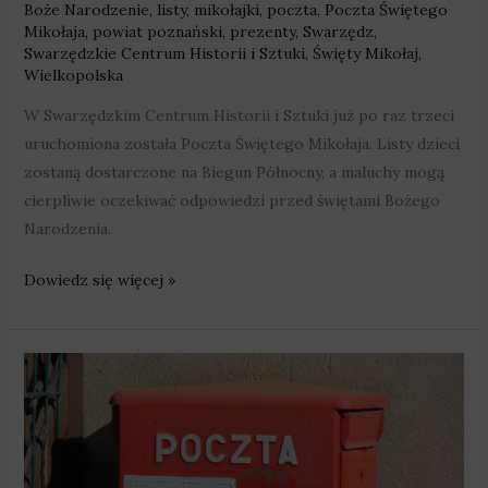
Boże Narodzenie
,
listy
,
mikołajki
,
poczta
,
Poczta Świętego
Mikołaja
,
powiat poznański
,
prezenty
,
Swarzędz
,
Swarzędzkie Centrum Historii i Sztuki
,
Święty Mikołaj
,
Wielkopolska
W Swarzędzkim Centrum Historii i Sztuki już po raz trzeci
uruchomiona została Poczta Świętego Mikołaja. Listy dzieci
zostaną dostarczone na Biegun Północny, a maluchy mogą
cierpliwie oczekiwać odpowiedzi przed świętami Bożego
Narodzenia.
Dowiedz się więcej »
„To
lekceważenie
prawa”
–
burmistrz