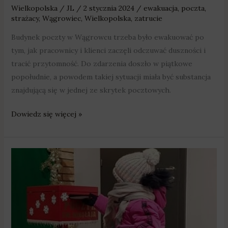
Wielkopolska
/
JL
/
2 stycznia 2024
/
ewakuacja
,
poczta
,
strażacy
,
Wągrowiec
,
Wielkopolska
,
zatrucie
Budynek poczty w Wągrowcu trzeba było ewakuować po
tym, jak pracownicy i klienci zaczęli odczuwać duszności i
tracić przytomność. Do zdarzenia doszło w piątkowe
popołudnie, a powodem takiej sytuacji miała być substancja
znajdującą się w jednej ze skrytek pocztowych.
Dowiedz się więcej »
W
Swarzędzu
działa
Poczta
Świętego
Mikołaja