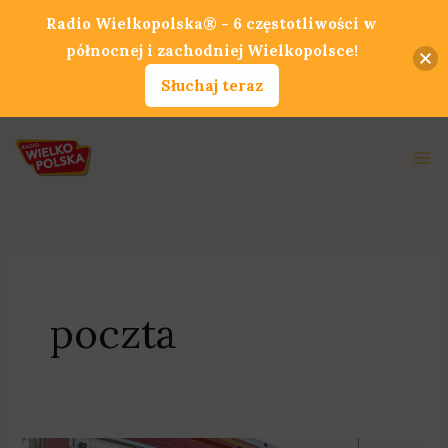
Przejdź
Radio Wielkopolska® - 6 częstotliwości w
do
północnej i zachodniej Wielkopolsce!
treści
Słuchaj teraz
Ma
Me
poczta