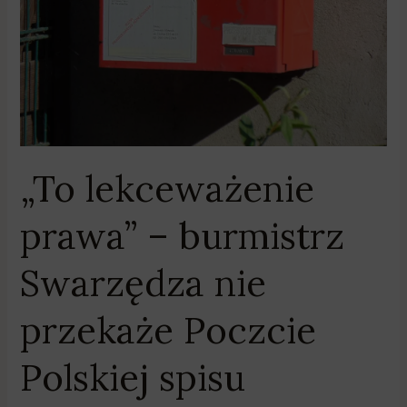
Swarzędza
nie
przekaże
Poczcie
Polskiej
spisu
wyborców
„To lekceważenie
prawa” – burmistrz
Swarzędza nie
przekaże Poczcie
Polskiej spisu