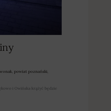
iny
rwonak
,
powiat poznański
,
ękowo i Owińska krążyć będzie