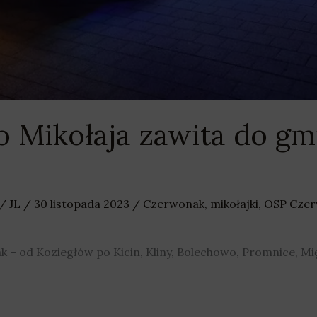
 Mikołaja zawita do gm
/
JL
/
30 listopada 2023
/
Czerwonak
,
mikołajki
,
OSP Cze
– od Koziegłów po Kicin, Kliny, Bolechowo, Promnice, Mi