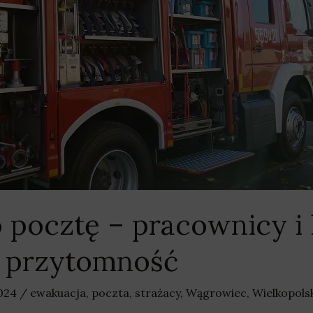
ocztę – pracownicy i k
ić przytomność
2024
/
ewakuacja
,
poczta
,
strażacy
,
Wągrowiec
,
Wielkopols