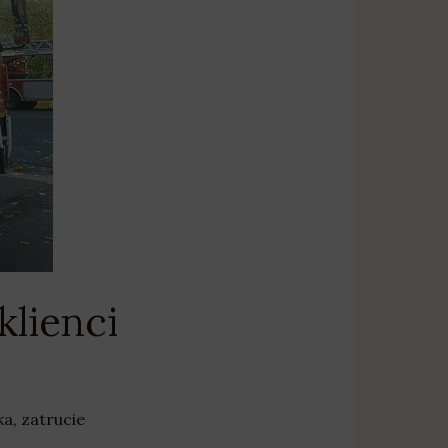
lienci
ka
,
zatrucie