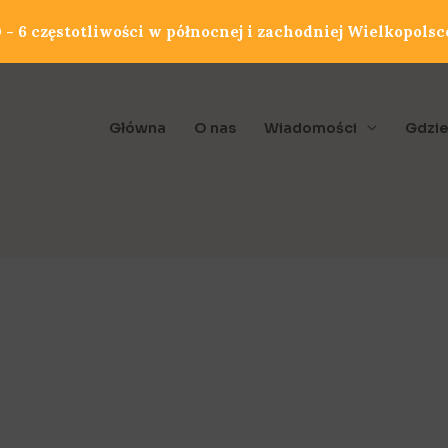
- 6 częstotliwości w północnej i zachodniej Wielkopolsc
Główna
O nas
Wiadomości
Gdzie