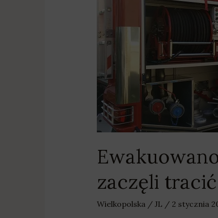
klienci
zaczęli
tracić
przytomność
Ewakuowano p
zaczęli trac
Wielkopolska
/
JL
/
2 stycznia 