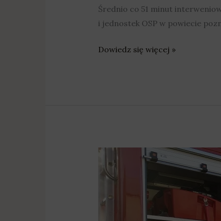
Średnio co 51 minut interwenio
i jednostek OSP w powiecie poz
Dowiedz się więcej »
Ewakuowano
pocztę
–
pracownicy
i