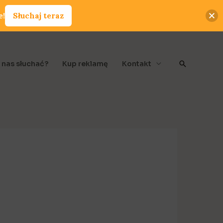
e!
Słuchaj teraz
Szukaj
 nas słuchać?
Kup reklamę
Kontakt