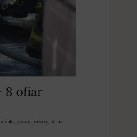
 8 ofiar
nański
,
pożar
,
pożary
,
straż