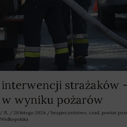
 interwencji strażaków –
h w wyniku pożarów
/
JL
/
28 lutego 2024
/
bezpieczeństwo
,
czad
,
powiat poz
Wielkopolska