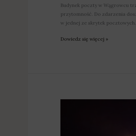
Budynek poczty w Wągrowcu trzeb
przytomność. Do zdarzenia doszł
w jednej ze skrytek pocztowych.
Dowiedz się więcej »
Wóz
świętego
Mikołaja
zawita