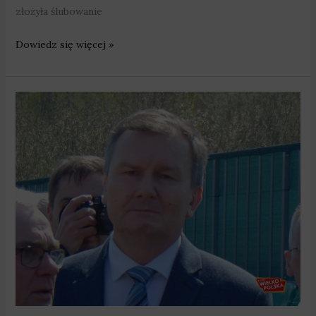
złożyła ślubowanie
Dowiedz się więcej »
Murowana
Goślina:
Zbyszko
Górny
przestanie
kierować
gminą