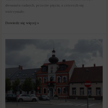
dwunastu radnych, przeciw pięciu, a czterech się
wstrzymało.
Dowiedz się więcej »
Murowana
Goślina:
Chcą
odwołać
burmistrza