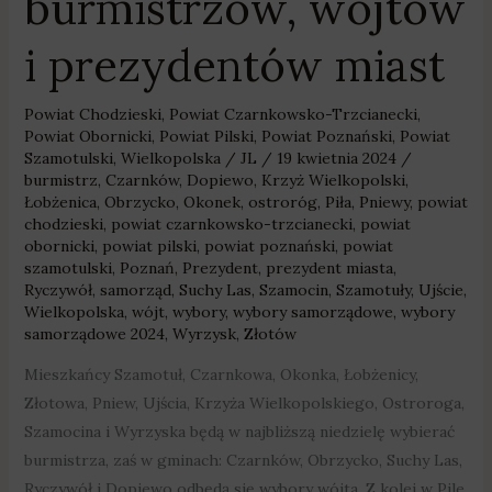
burmistrzów, wójtów
i prezydentów miast
Powiat Chodzieski
,
Powiat Czarnkowsko-Trzcianecki
,
Powiat Obornicki
,
Powiat Pilski
,
Powiat Poznański
,
Powiat
Szamotulski
,
Wielkopolska
/
JL
/
19 kwietnia 2024
/
burmistrz
,
Czarnków
,
Dopiewo
,
Krzyż Wielkopolski
,
Łobżenica
,
Obrzycko
,
Okonek
,
ostroróg
,
Piła
,
Pniewy
,
powiat
chodzieski
,
powiat czarnkowsko-trzcianecki
,
powiat
obornicki
,
powiat pilski
,
powiat poznański
,
powiat
szamotulski
,
Poznań
,
Prezydent
,
prezydent miasta
,
Ryczywół
,
samorząd
,
Suchy Las
,
Szamocin
,
Szamotuły
,
Ujście
,
Wielkopolska
,
wójt
,
wybory
,
wybory samorządowe
,
wybory
samorządowe 2024
,
Wyrzysk
,
Złotów
Mieszkańcy Szamotuł, Czarnkowa, Okonka, Łobżenicy,
Złotowa, Pniew, Ujścia, Krzyża Wielkopolskiego, Ostroroga,
Szamocina i Wyrzyska będą w najbliższą niedzielę wybierać
burmistrza, zaś w gminach: Czarnków, Obrzycko, Suchy Las,
Ryczywół i Dopiewo odbędą się wybory wójta. Z kolei w Pile