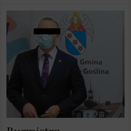
Burmistrz
Murowanej
Gośliny
zostanie
odwołany?