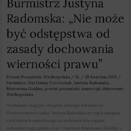
Burmistrz Justyna
wierności
prawu”
Radomska: „Nie może
być odstępstwa od
zasady dochowania
wierności prawu”
Powiat Poznański
,
Wielkopolska
/
JL
/
28 kwietnia 2023
/
burmistrz
,
Dni Gminy Czerwonak
,
Justyna Radomska
,
Murowana Goślina
,
powiat poznański
,
samorząd
,
ślubowanie
,
Wielkopolska
Goślinianie mają już oficjalnie nowego burmistrza.
Dotychczasowa radna, Justyna Radomska przyjęła insygnia,
czyli łańcuch najwyższego przedstawiciela organu
wykonawczego gminy wraz z herbem Murowanej Gośliny i