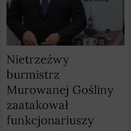
wszczęła
śledztwo
Nietrzeźwy
burmistrz
Murowanej Gośliny
zaatakował
funkcjonariuszy