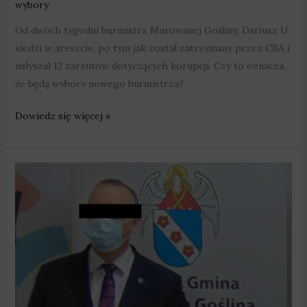
wybory
Od dwóch tygodni burmistrz Murowanej Gośliny, Dariusz U.
siedzi w areszcie, po tym jak został zatrzymany przez CBA i
usłyszał 12 zarzutów dotyczących korupcji. Czy to oznacza,
że będą wybory nowego burmistrza?
Dowiedz się więcej »
Nietrzeźwy
burmistrz
Murowanej
Gośliny
zaatakował
funkcjonariuszy
CBA?
Prokuratura