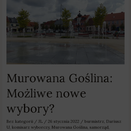
Murowana
Goślina:
Możliwe
nowe
wybory?
Murowana Goślina:
Możliwe nowe
wybory?
Bez kategorii
/
JL
/
26 stycznia 2022
/
burmistrz
,
Dariusz
U
,
komisarz wyborczy
,
Murowana Goślina
,
samorząd
,