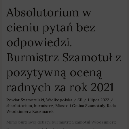
Absolutorium w
Absolutorium
w
cieniu pytań bez
cieniu
pytań
odpowiedzi.
bez
odpowiedzi.
Burmistrz Szamotuł z
Burmistrz
Szamotuł
pozytywną oceną
z
pozytywną
radnych za rok 2021
oceną
radnych
za
Powiat Szamotulski
,
Wielkopolska
/
SP
/
1 lipca 2022
/
rok
absolutorium
,
burmistrz
,
Miasto i Gmina Szamotuły
,
Rada
,
Włodzimierz Kaczmarek
2021
Mimo burzliwej debaty, burmistrz Szamotuł Włodzimierz