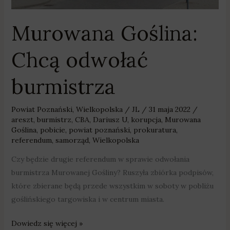
Murowana Goślina:
Chcą odwołać
burmistrza
Powiat Poznański
,
Wielkopolska
/
JL
/
31 maja 2022
/
areszt
,
burmistrz
,
CBA
,
Dariusz U
,
korupcja
,
Murowana
Goślina
,
pobicie
,
powiat poznański
,
prokuratura
,
referendum
,
samorząd
,
Wielkopolska
Czy będzie drugie referendum w sprawie odwołania
burmistrza Murowanej Gośliny? Ruszyła zbiórka podpisów,
które zbierane będą przede wszystkim w soboty w pobliżu
goślińskiego targowiska i w centrum miasta.
Dowiedz się więcej »