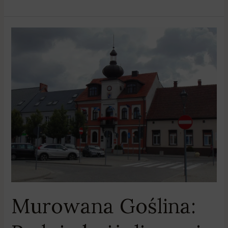
Murowana
Goślina:
Radni
obniżyli
pensję
aresztowanemu
burmistrzowi
Murowana Goślina: