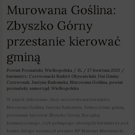
Murowana Goślina:
Zbyszko Górny
przestanie kierować
gminą
Powiat Poznański
,
Wielkopolska
/
JL
/
27 kwietnia 2023
/
burmistrz
,
Czerwonacki Budżet Obywatelski
,
Dni Gminy
Czerwonak
,
Justyna Radomska
,
Murowana Goślina
,
powiat
poznański
,
samorząd
,
Wielkopolska
W piątek ślubowanie złoży nowowybrana burmistrz
Murowana Goślina, Justyna Radomska. Jednocześnie gminą
przestanie kierować Zbyszko Górny. Zarządcę
komisarycznego, czyli pełniącego obowiązki burmistrza pod
koniec lutego wyznaczył premier RP Mateusz Morawiecki.