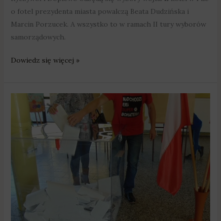
o fotel prezydenta miasta powalczą Beata Dudzińska i
Marcin Porzucek. A wszystko to w ramach II tury wyborów
samorządowych.
Dowiedz się więcej »
W
niedzielę
wybierzemy
radnych,
wójtów,
burmistrzów
i
prezydentów
miast