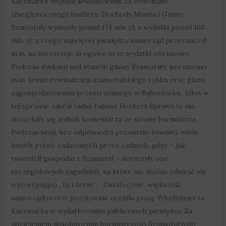
Kaczmarek uzyskał absolutorium za wykonanie
ubiegłorocznego budżetu. Dochody Miasta i Gminy
Szamotuły wyniosły ponad 174 mln zł, a wydatki ponad 168
mln zł, z czego najwięcej pieniędzy samorząd przeznaczył
m.in. na inwestycje drogowe oraz wydatki oświatowe
Podczas dyskusji nad stanem gminy Szamotuły, poruszono
m.in. temat rewitalizacji szamotulskiego rynku oraz planu
zagospodarowania przestrzennego w Baborówku. Głos w
tej sprawie zabrał radny Łukasz Heckert Sprawy te nie
doczekały się jednak komentarza ze strony burmistrza.
Podczas sesji, bez odpowiedzi pozostało również wiele
innych pytań, zadawanych przez radnych, gdyż – jak
twierdził gospodarz Szamotuł – dotyczyły one
szczegółowych zagadnień, na które nie można odnieść się
wyczerpująco „tu i teraz”. Ostatecznie, większość
samorządowców pozytywnie oceniła pracę Włodzimierza
Kaczmarka w wydatkowaniu publicznych pieniędzy. Za
udzieleniem absolutorium burmistrzowi Szamotuł było