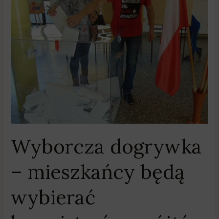
Wyborcza
dogrywka
–
mieszkańcy
będą
wybierać
burmistrzów,
wójtów
i
prezydentów
miast
Wyborcza dogrywka
– mieszkańcy będą
wybierać