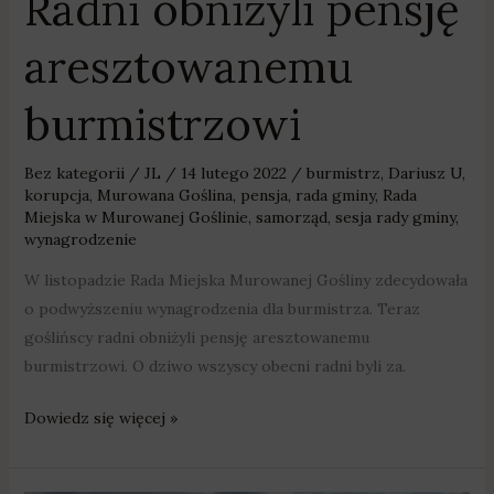
Radni obniżyli pensję
aresztowanemu
burmistrzowi
Bez kategorii
/
JL
/
14 lutego 2022
/
burmistrz
,
Dariusz U
,
korupcja
,
Murowana Goślina
,
pensja
,
rada gminy
,
Rada
Miejska w Murowanej Goślinie
,
samorząd
,
sesja rady gminy
,
wynagrodzenie
W listopadzie Rada Miejska Murowanej Gośliny zdecydowała
o podwyższeniu wynagrodzenia dla burmistrza. Teraz
goślińscy radni obniżyli pensję aresztowanemu
burmistrzowi. O dziwo wszyscy obecni radni byli za.
Dowiedz się więcej »