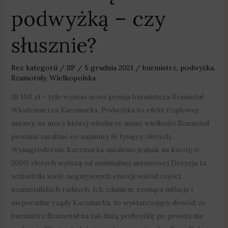
podwyżką – czy
słusznie?
Bez kategorii
/
SP
/
5 grudnia 2021
/
burmistrz
,
podwyżka
,
Szamotuły
,
Wielkopolska
18 150 zł – tyle wynosi nowa pensja burmistrza Szamotuł
Włodzimierza Kaczmarka. Podwyżka to efekt rządowej
ustawy, na mocy której włodarze miast wielkości Szamotuł
powinni zarabiać co najmniej 16 tysięcy złotych.
Wynagrodzenie Kaczmarka ustalono jednak na kwotę o
2000 złotych wyższą od minimalnej ustawowej Decyzja ta
wzbudziła wiele negatywnych emocji wśród części
szamotulskich radnych. Ich zdaniem, rosnąca inflacja i
nieporadne rządy Kaczmarka, to wystarczający dowód, że
burmistrz Szamotuł na tak dużą podwyżkę po prostu nie