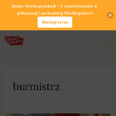
Przejdź
Radio Wielkopolska® - 6 częstotliwości w
do
północnej i zachodniej Wielkopolsce!
treści
Słuchaj teraz
Ma
Me
burmistrz