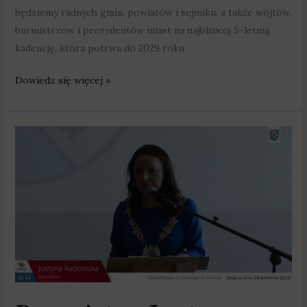
będziemy radnych gmin, powiatów i sejmiku, a także wójtów,
burmistrzów i prezydentów miast na najbliższą 5-letnią
kadencję, która potrwa do 2029 roku.
Dowiedz się więcej »
Burmistrz
Justyna
Radomska:
„Nie
może
być
odstępstwa
od
zasady
dochowania