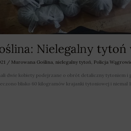
lina: Nielegalny tytoń 
021
/
Murowana Goślina
,
nielegalny tytoń
,
Policja Wągrowi
li dwie kobiety podejrzane o obrót detaliczny tytoniem i 
czono blisko 60 kilogramów krajanki tytoniowej i niemal 1