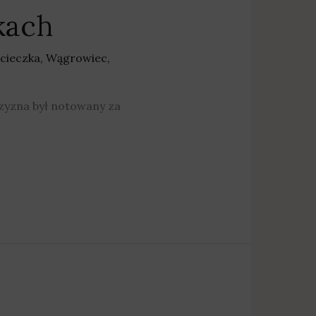
kach
cieczka
,
Wągrowiec
,
żczyzna był notowany za