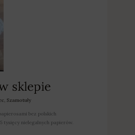
w sklepie
ec
,
Szamotuły
papierosami bez polskich
5 tysięcy nielegalnych papierów.