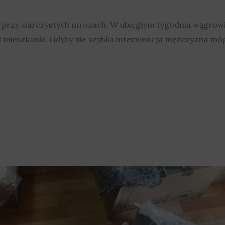
przy siarczystych mrozach. W ubiegłym tygodniu wągrowie
d mieszkanki. Gdyby nie szybka interwencja mężczyzna mó