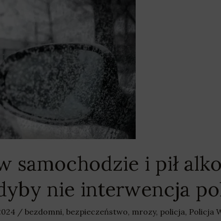
 samochodzie i pił alko
dyby nie interwencja po
 2024
/
bezdomni
,
bezpieczeństwo
,
mrozy
,
policja
,
Policja