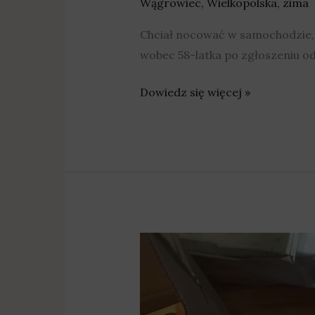
Wągrowiec
,
Wielkopolska
,
zima
Chciał nocować w samochodzie, 
wobec 58-latka po zgłoszeniu o
Dowiedz się więcej »
Murowana
Goślina:
Nielegalny
tytoń