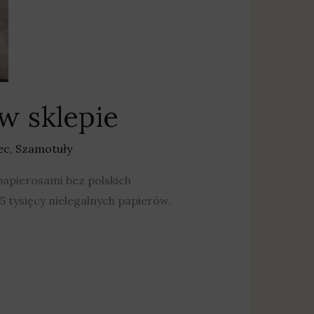
w sklepie
ec
,
Szamotuły
papierosami bez polskich
5 tysięcy nielegalnych papierów.