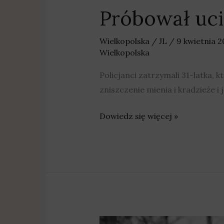
Próbował uci
Wielkopolska
/
JL
/
9 kwietnia 
Wielkopolska
Policjanci zatrzymali 31-latka, 
zniszczenie mienia i kradzieże i
Dowiedz się więcej »
Noc