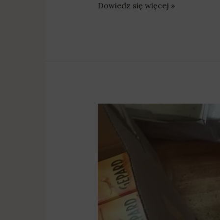
Dowiedz się więcej »
Murowana
Goślina:
Nielegalny
tytoń
w
sklepie