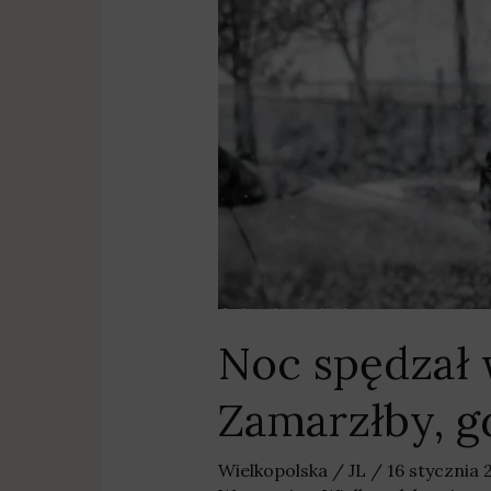
spędzał
w
samochodzie
i
pił
alkohol.
Zamarzłby,
gdyby
nie
interwencja
policjantów
Noc spędzał w
Zamarzłby, g
Wielkopolska
/
JL
/
16 stycznia