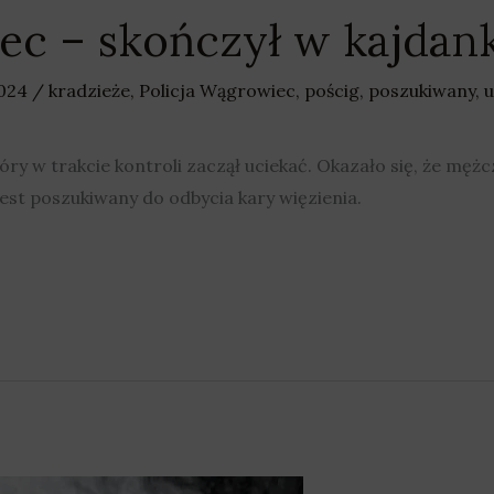
ec – skończył w kajdan
2024
/
kradzieże
,
Policja Wągrowiec
,
pościg
,
poszukiwany
,
u
który w trakcie kontroli zaczął uciekać. Okazało się, że mę
 jest poszukiwany do odbycia kary więzienia.