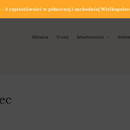
- 6 częstotliwości w północnej i zachodniej Wielkopolsc
Główna
O nas
Wiadomości
Gdzie
ec