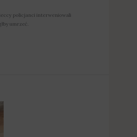
ccy policjanci interweniowali
głby umrzeć.