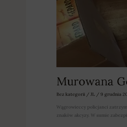
w
sklepie
Murowana Goś
Bez kategorii
/
JL
/
9 grudnia 2
Wągrowieccy policjanci zatrzyma
znaków akcyzy. W sumie zabezpie