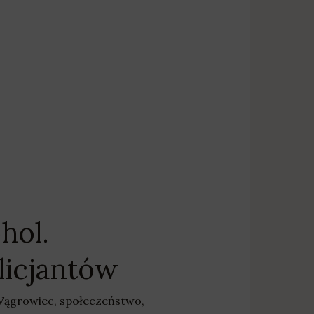
hol.
licjantów
 Wągrowiec
,
społeczeństwo
,