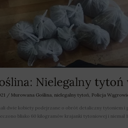
lina: Nielegalny tytoń 
021
/
Murowana Goślina
,
nielegalny tytoń
,
Policja Wągrowi
li dwie kobiety podejrzane o obrót detaliczny tytoniem i 
czono blisko 60 kilogramów krajanki tytoniowej i niemal 1