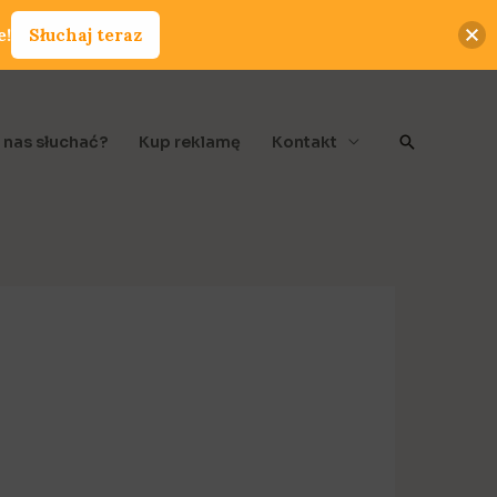
e!
Słuchaj teraz
Szukaj
 nas słuchać?
Kup reklamę
Kontakt