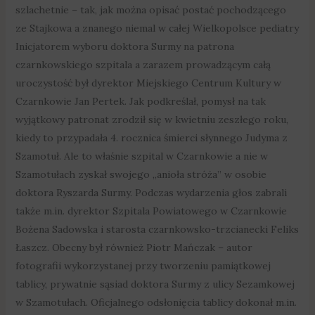
szlachetnie – tak, jak można opisać postać pochodzącego
ze Stajkowa a znanego niemal w całej Wielkopolsce pediatry
Inicjatorem wyboru doktora Surmy na patrona
czarnkowskiego szpitala a zarazem prowadzącym całą
uroczystość był dyrektor Miejskiego Centrum Kultury w
Czarnkowie Jan Pertek. Jak podkreślał, pomysł na tak
wyjątkowy patronat zrodził się w kwietniu zeszłego roku,
kiedy to przypadała 4. rocznica śmierci słynnego Judyma z
Szamotuł. Ale to właśnie szpital w Czarnkowie a nie w
Szamotułach zyskał swojego „anioła stróża” w osobie
doktora Ryszarda Surmy. Podczas wydarzenia głos zabrali
także m.in. dyrektor Szpitala Powiatowego w Czarnkowie
Bożena Sadowska i starosta czarnkowsko-trzcianecki Feliks
Łaszcz. Obecny był również Piotr Mańczak – autor
fotografii wykorzystanej przy tworzeniu pamiątkowej
tablicy, prywatnie sąsiad doktora Surmy z ulicy Sezamkowej
w Szamotułach. Oficjalnego odsłonięcia tablicy dokonał m.in.