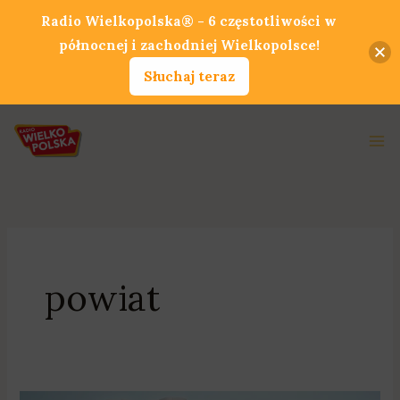
Przejdź
Radio Wielkopolska® - 6 częstotliwości w
do
północnej i zachodniej Wielkopolsce!
treści
Słuchaj teraz
Ma
Me
powiat