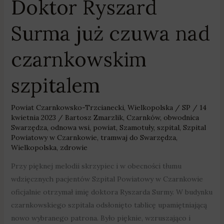
Doktor Ryszard
Surma już czuwa nad
czarnkowskim
szpitalem
Powiat Czarnkowsko-Trzcianecki
,
Wielkopolska
/
SP
/
14
kwietnia 2023
/
Bartosz Zmarzlik
,
Czarnków
,
obwodnica
Swarzędza
,
odnowa wsi
,
powiat
,
Szamotuły
,
szpital
,
Szpital
Powiatowy w Czarnkowie
,
tramwaj do Swarzędza
,
Wielkopolska
,
zdrowie
Przy pięknej melodii skrzypiec i w obecności tłumu
wdzięcznych pacjentów Szpital Powiatowy w Czarnkowie
oficjalnie otrzymał imię doktora Ryszarda Surmy. W budynku
czarnkowskiego szpitala odsłonięto tablicę upamiętniającą
nowo wybranego patrona. Było pięknie, wzruszająco i