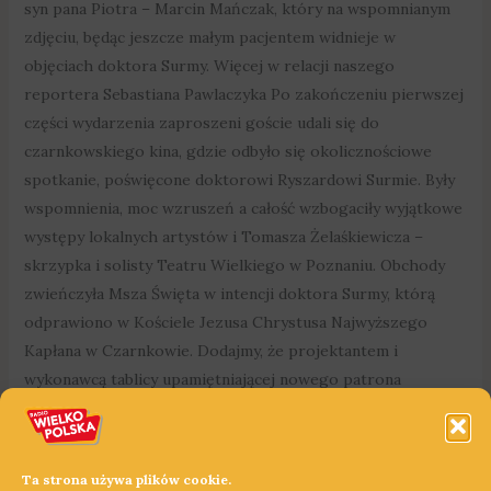
syn pana Piotra – Marcin Mańczak, który na wspomnianym
zdjęciu, będąc jeszcze małym pacjentem widnieje w
objęciach doktora Surmy. Więcej w relacji naszego
reportera Sebastiana Pawlaczyka Po zakończeniu pierwszej
części wydarzenia zaproszeni goście udali się do
czarnkowskiego kina, gdzie odbyło się okolicznościowe
spotkanie, poświęcone doktorowi Ryszardowi Surmie. Były
wspomnienia, moc wzruszeń a całość wzbogaciły wyjątkowe
występy lokalnych artystów i Tomasza Żelaśkiewicza –
skrzypka i solisty Teatru Wielkiego w Poznaniu. Obchody
zwieńczyła Msza Święta w intencji doktora Surmy, którą
odprawiono w Kościele Jezusa Chrystusa Najwyższego
Kapłana w Czarnkowie. Dodajmy, że projektantem i
wykonawcą tablicy upamiętniającej nowego patrona
czarnkowskiej placówki był Jarosław Bogucki. Doktor
Ryszard Surma zmarł 7 kwietnia 2018 roku. Ostatniego
pacjenta przyjął w dniu swojej śmierci. Szpital, któremu od
Ta strona używa plików cookie.