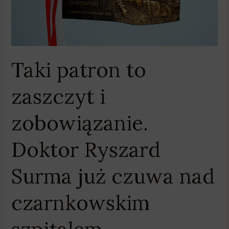
Ryszard
Surma
już
czuwa
nad
Taki patron to
czarnkowskim
szpitalem
zaszczyt i
zobowiązanie.
Doktor Ryszard
Surma już czuwa nad
czarnkowskim