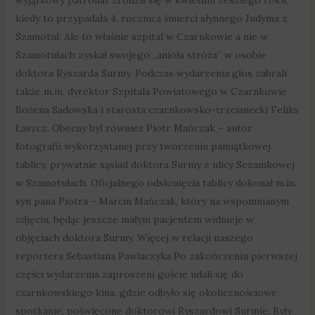
kiedy to przypadała 4. rocznica śmierci słynnego Judyma z
Szamotuł. Ale to właśnie szpital w Czarnkowie a nie w
Szamotułach zyskał swojego „anioła stróża” w osobie
doktora Ryszarda Surmy. Podczas wydarzenia głos zabrali
także m.in. dyrektor Szpitala Powiatowego w Czarnkowie
Bożena Sadowska i starosta czarnkowsko-trzcianecki Feliks
Łaszcz. Obecny był również Piotr Mańczak – autor
fotografii wykorzystanej przy tworzeniu pamiątkowej
tablicy, prywatnie sąsiad doktora Surmy z ulicy Sezamkowej
w Szamotułach. Oficjalnego odsłonięcia tablicy dokonał m.in.
syn pana Piotra – Marcin Mańczak, który na wspomnianym
zdjęciu, będąc jeszcze małym pacjentem widnieje w
objęciach doktora Surmy. Więcej w relacji naszego
reportera Sebastiana Pawlaczyka Po zakończeniu pierwszej
części wydarzenia zaproszeni goście udali się do
czarnkowskiego kina, gdzie odbyło się okolicznościowe
spotkanie, poświęcone doktorowi Ryszardowi Surmie. Były