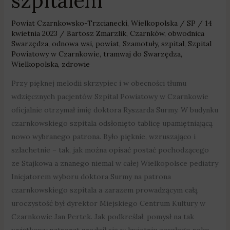
szpitalem
Powiat Czarnkowsko-Trzcianecki
,
Wielkopolska
/
SP
/
14
kwietnia 2023
/
Bartosz Zmarzlik
,
Czarnków
,
obwodnica
Swarzędza
,
odnowa wsi
,
powiat
,
Szamotuły
,
szpital
,
Szpital
Powiatowy w Czarnkowie
,
tramwaj do Swarzędza
,
Wielkopolska
,
zdrowie
Przy pięknej melodii skrzypiec i w obecności tłumu
wdzięcznych pacjentów Szpital Powiatowy w Czarnkowie
oficjalnie otrzymał imię doktora Ryszarda Surmy. W budynku
czarnkowskiego szpitala odsłonięto tablicę upamiętniającą
nowo wybranego patrona. Było pięknie, wzruszająco i
szlachetnie – tak, jak można opisać postać pochodzącego
ze Stajkowa a znanego niemal w całej Wielkopolsce pediatry
Inicjatorem wyboru doktora Surmy na patrona
czarnkowskiego szpitala a zarazem prowadzącym całą
uroczystość był dyrektor Miejskiego Centrum Kultury w
Czarnkowie Jan Pertek. Jak podkreślał, pomysł na tak
wyjątkowy patronat zrodził się w kwietniu zeszłego roku,