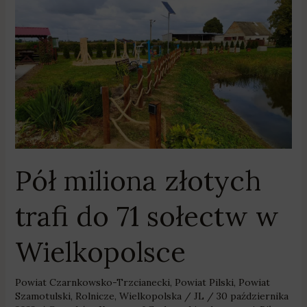
Pół
miliona
złotych
trafi
do
71
sołectw
w
Wielkopolsce
Pół miliona złotych
trafi do 71 sołectw w
Wielkopolsce
Powiat Czarnkowsko-Trzcianecki
,
Powiat Pilski
,
Powiat
Szamotulski
,
Rolnicze
,
Wielkopolska
/
JL
/
30 października