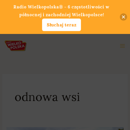
Przejdź
Radio Wielkopolska® - 6 częstotliwości w
do
północnej i zachodniej Wielkopolsce!
treści
Słuchaj teraz
Ma
Me
odnowa wsi