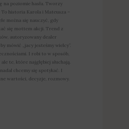
ię na poziomie hasła. Tworzy
o historia Karola i Mateusza –
iele można się nauczyć, gdy
ać się mottem akcji. Trend z
ików, autoryzowany dealer
 by mówić „jacy jesteśmy wielcy”.
ecznościami. I robi to w sposób,
le te, które najgłębiej słuchają.
nadal chcemy się spotykać. I
lne wartości, decyzje, rozmowy.