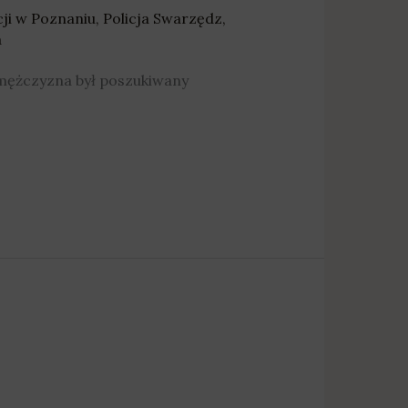
ji w Poznaniu
,
Policja Swarzędz
,
a
e mężczyzna był poszukiwany