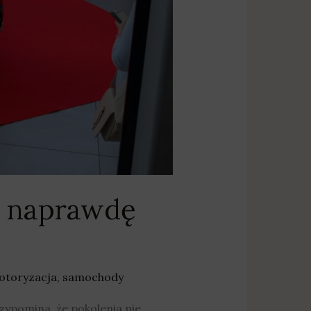
o naprawdę
otoryzacja
,
samochody
zypomina, że pokolenia nie