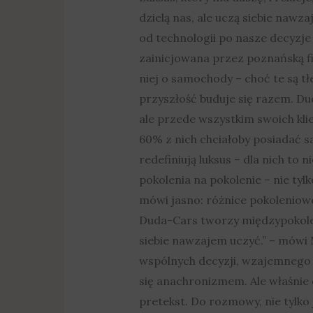
dzielą nas, ale uczą siebie nawz
od technologii po nasze decyzje
zainicjowana przez poznańską fir
niej o samochody – choć te są tł
przyszłość buduje się razem. Du
ale przede wszystkim swoich kli
60% z nich chciałoby posiadać s
redefiniują luksus – dla nich to 
pokolenia na pokolenie – nie tyl
mówi jasno: różnice pokoleniowe
Duda-Cars tworzy międzypokoleni
siebie nawzajem uczyć.” – mówi
wspólnych decyzji, wzajemnego 
się anachronizmem. Ale właśnie 
pretekst. Do rozmowy, nie tylko