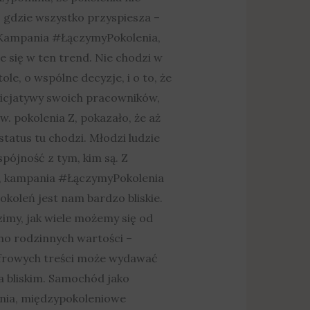
e, gdzie wszystko przyspiesza –
e. Kampania #ŁączymyPokolenia,
e się w ten trend. Nie chodzi w
e, o wspólne decyzje, i o to, że
nicjatywy swoich pracowników,
 pokolenia Z, pokazało, że aż
tatus tu chodzi. Młodzi ludzie
spójność z tym, kim są. Z
wać, kampania #ŁączymyPokolenia
koleń jest nam bardzo bliskie.
imy, jak wiele możemy się od
ho rodzinnych wartości –
yfrowych treści może wydawać
a bliskim. Samochód jako
kania, międzypokoleniowe