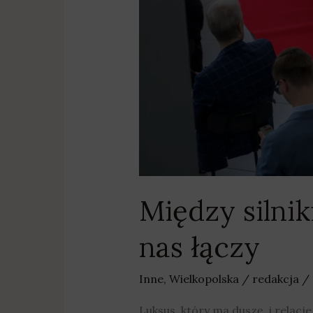
Między silni
nas łączy
Inne
,
Wielkopolska
/
redakcja
/
Luksus, który ma duszę, i relac