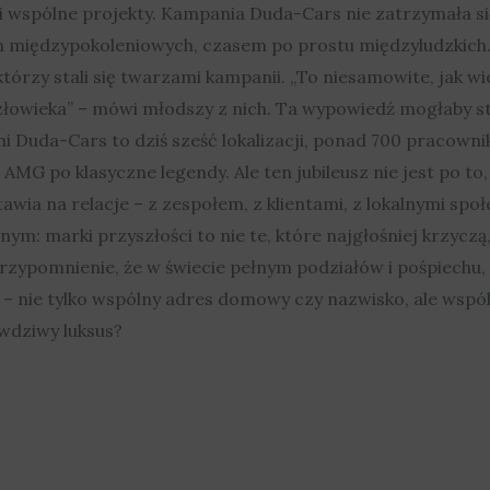
 i wspólne projekty. Kampania Duda-Cars nie zatrzymała s
 międzypokoleniowych, czasem po prostu międzyludzkich. T
którzy stali się twarzami kampanii. „To niesamowite, jak w
złowieka” – mówi młodszy z nich. Ta wypowiedź mogłaby st
mi Duda-Cars to dziś sześć lokalizacji, ponad 700 pracown
AMG po klasyczne legendy. Ale ten jubileusz nie jest po to,
tawia na relacje – z zespołem, z klientami, z lokalnymi społ
m: marki przyszłości to nie te, które najgłośniej krzyczą, a
rzypomnienie, że w świecie pełnym podziałów i pośpiechu, 
o – nie tylko wspólny adres domowy czy nazwisko, ale wspó
awdziwy luksus?