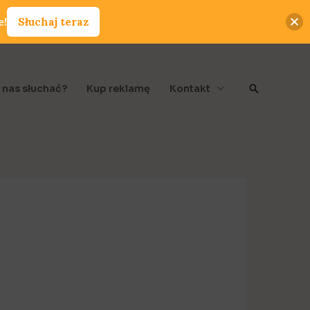
e!
Słuchaj teraz
Szukaj
 nas słuchać?
Kup reklamę
Kontakt