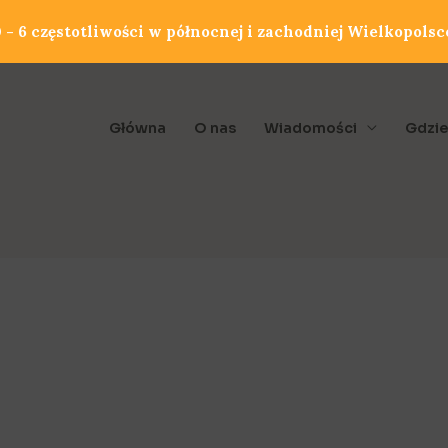
- 6 częstotliwości w północnej i zachodniej Wielkopolsc
Główna
O nas
Wiadomości
Gdzie