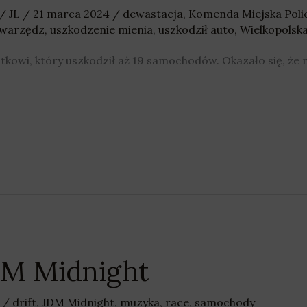
/
JL
/
21 marca 2024
/
dewastacja
,
Komenda Miejska Polic
warzędz
,
uszkodzenie mienia
,
uszkodził auto
,
Wielkopolsk
latkowi, który uszkodził aż 19 samochodów. Okazało się, ż
DM Midnight
1
/
drift
,
JDM Midnight
,
muzyka
,
race
,
samochody