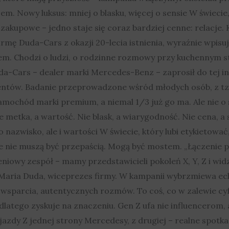
ajem. Nowy luksus: mniej o blasku, więcej o sensie W świeci
 zakupowe – jedno staje się coraz bardziej cenne: relacj
mę Duda-Cars z okazji 20-lecia istnienia, wyraźnie wpisuj
em. Chodzi o ludzi, o rodzinne rozmowy przy kuchennym stol
da-Cars – dealer marki Mercedes-Benz – zaprosił do tej i
entów. Badanie przeprowadzone wśród młodych osób, z tzw.
amochód marki premium, a niemal 1/3 już go ma. Ale nie o s
nie metka, a wartość. Nie blask, a wiarygodność. Nie cena, a 
ko nazwisko, ale i wartości W świecie, który lubi etykieto
 nie muszą być przepaścią. Mogą być mostem. „Łączenie po
owy zespół – mamy przedstawicieli pokoleń X, Y, Z i widz
 Maria Duda, wiceprezes firmy. W kampanii wybrzmiewa ec
wsparcia, autentycznych rozmów. To coś, co w zalewie c
dlatego zyskuje na znaczeniu. Gen Z ufa nie influencerom, 
 jazdy Z jednej strony Mercedesy, z drugiej – realne spot