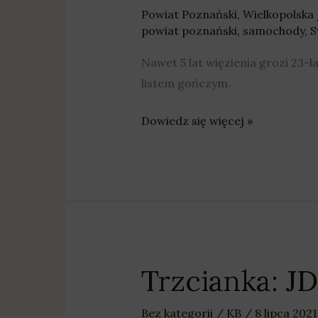
Powiat Poznański
,
Wielkopolska
powiat poznański
,
samochody
,
S
Nawet 5 lat więzienia grozi 23-
listem gończym.
Dowiedz się więcej »
Trzcianka: J
Trzcianka:
JDM
Midnight
Bez kategorii
/
KB
/
8 lipca 202