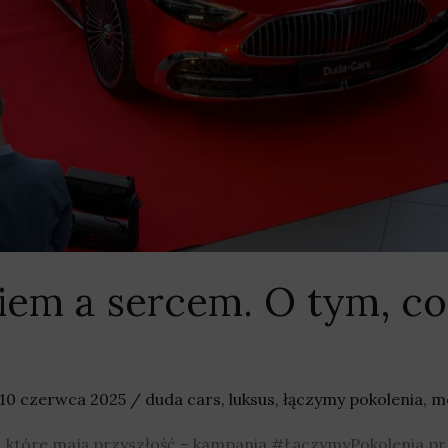
kiem a sercem. O tym, c
10 czerwca 2025
/
duda cars
,
luksus
,
łączymy pokolenia
,
m
je, które mają przyszłość – kampania #ŁączymyPokolenia pr