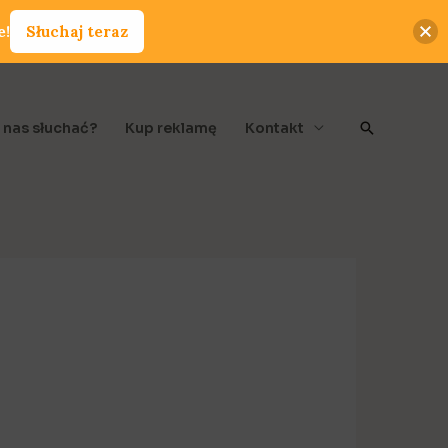
e!
Słuchaj teraz
Szukaj
 nas słuchać?
Kup reklamę
Kontakt