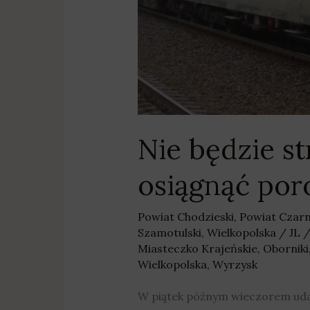
Nie będzie st
osiągnąć por
Powiat Chodzieski
,
Powiat Czar
Szamotulski
,
Wielkopolska
/
JL
Miasteczko Krajeńskie
,
Oborniki
Wielkopolska
,
Wyrzysk
W piątek późnym wieczorem uda