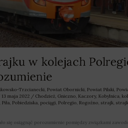
rajku w kolejach Polregi
ozumienie
nkowsko-Trzcianecki
,
Powiat Obornicki
,
Powiat Pilski
,
Powi
/
13 maja 2022
/
Chodzież
,
Gniezno
,
Kaczory
,
Kobylnica
,
kol
,
Piła
,
Pobiedziska
,
pociągi
,
Polregio
,
Rogoźno
,
strajk
,
straj
ło się osiągnąć porozumienie pomiędzy związkami zawod