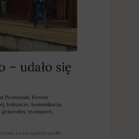
o – udało się
at Poznański
,
Powiat
ej
,
kolejarze
,
komunikacja
,
k generalny
,
transport
,
owymi za zarządem spółki