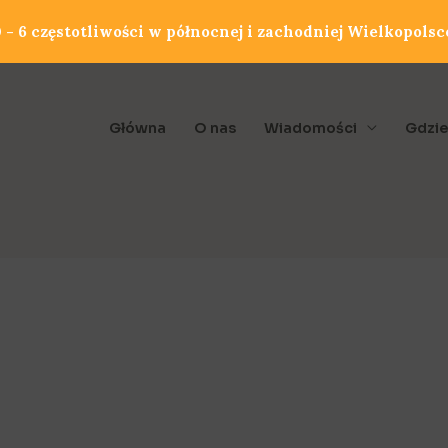
- 6 częstotliwości w północnej i zachodniej Wielkopolsc
Główna
O nas
Wiadomości
Gdzie