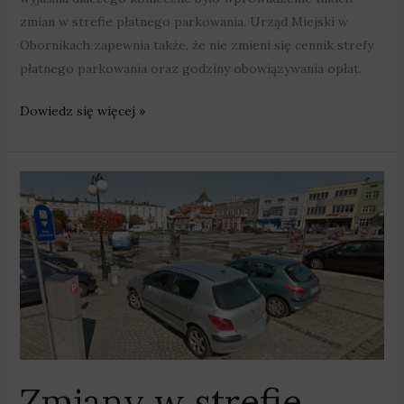
zmian w strefie płatnego parkowania. Urząd Miejski w
Obornikach zapewnia także, że nie zmieni się cennik strefy
płatnego parkowania oraz godziny obowiązywania opłat.
Dowiedz się więcej »
Zmiany
w
strefie
parkowania
w
Obornikach
Zmiany w strefie