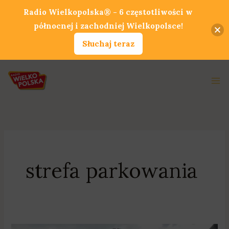
Przejdź
Radio Wielkopolska® - 6 częstotliwości w
do
północnej i zachodniej Wielkopolsce!
treści
Słuchaj teraz
Ma
Me
strefa parkowania