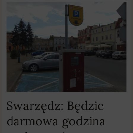
Swarzędz:
Będzie
darmowa
godzina
parkowania
w
strefie?
Swarzędz: Będzie
darmowa godzina