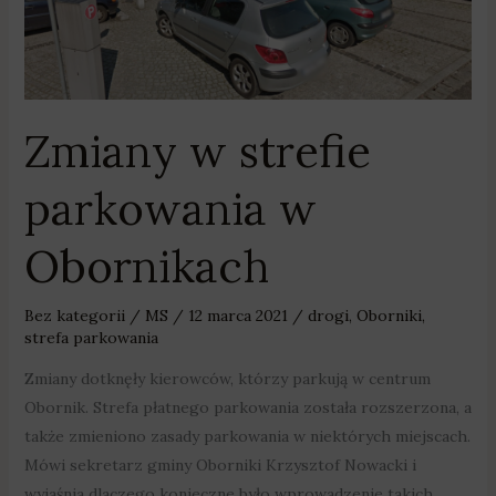
Obornikach
Zmiany w strefie
parkowania w
Obornikach
Bez kategorii
/
MS
/
12 marca 2021
/
drogi
,
Oborniki
,
strefa parkowania
Zmiany dotknęły kierowców, którzy parkują w centrum
Obornik. Strefa płatnego parkowania została rozszerzona, a
także zmieniono zasady parkowania w niektórych miejscach.
Mówi sekretarz gminy Oborniki Krzysztof Nowacki i
wyjaśnia dlaczego konieczne było wprowadzenie takich