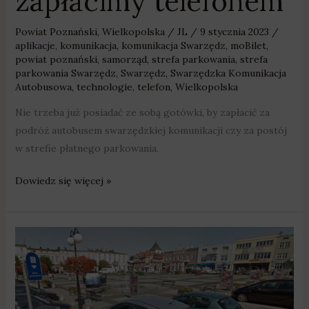
zapłacimy telefonem
Powiat Poznański
,
Wielkopolska
/
JL
/
9 stycznia 2023
/
aplikacje
,
komunikacja
,
komunikacja Swarzędz
,
moBilet
,
powiat poznański
,
samorząd
,
strefa parkowania
,
strefa
parkowania Swarzędz
,
Swarzędz
,
Swarzędzka Komunikacja
Autobusowa
,
technologie
,
telefon
,
Wielkopolska
Nie trzeba już posiadać ze sobą gotówki, by zapłacić za
podróż autobusem swarzędzkiej komunikacji czy za postój
w strefie płatnego parkowania.
Dowiedz się więcej »
Zmiany
w
strefie
parkowania
w