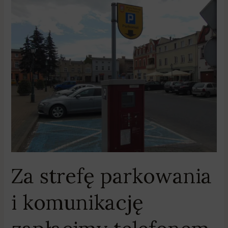
Za
strefę
parkowania
i
komunikację
zapłacimy
telefonem
Za strefę parkowania
i komunikację