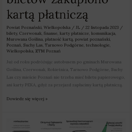
kartą płatniczą
Powiat Poznański
,
Wielkopolska
/
JL
/
22 listopada 2023
/
bilety
,
Czerwonak
,
finanse
,
karty płatnicze
,
komunikacja
,
Murowana Goślina
,
płatność kartą
,
powiat poznański
,
Poznań
,
Suchy Las
,
Tarnowo Podgórne
,
technologie
,
Wielkopolska
,
ZTM Poznań
Już od roku podróżując autobusem po gminach Murowana
Goślina, Czerwonak, Rokietnica, Tarnowo Podgórne, Suchy
Las czy mieście Poznań nie trzeba mieć biletu papierowego,
ani karty PEKA, gdyż za przejazd zapłacimy kartą płatniczą.
Dowiedz się więcej »
mMieszkaniec
w