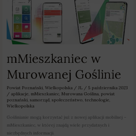
Murowanej
Goślinie
mMieszkaniec w
Murowanej Goślinie
Powiat Poznański
,
Wielkopolska
/
JL
/
5 października 2023
/
aplikacje
,
mMieszkaniec
,
Murowana Goślina
,
powiat
poznański
,
samorząd
,
społeczeństwo
,
technologie
,
Wielkopolska
Goślinianie mogą korzystać już z nowej aplikacji mobilnej –
mMieszkaniec, w której znajdą wiele przydatnych i
niezbędnych informacji.