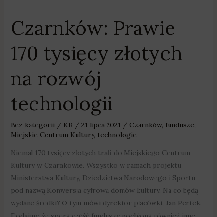
Czarnków: Prawie
Czarnków:
Prawie
170 tysięcy złotych
170
tysięcy
na rozwój
złotych
na
technologii
rozwój
technologii
Bez kategorii
/
KB
/
21 lipca 2021
/
Czarnków
,
fundusze
,
Miejskie Centrum Kultury
,
technologie
Niemal 170 tysięcy złotych trafi do Miejskiego Centrum
Kultury w Czarnkowie. Wszystko w ramach projektu
Ministerstwa Kultury, Dziedzictwa Narodowego i Sportu
pod nazwą Konwersja cyfrowa domów kultury. Na co będą
wydane środki? O tym mówi dyrektor placówki, Jan Pertek.
Dodajmy, że sporą część funduszy pochłoną również inne