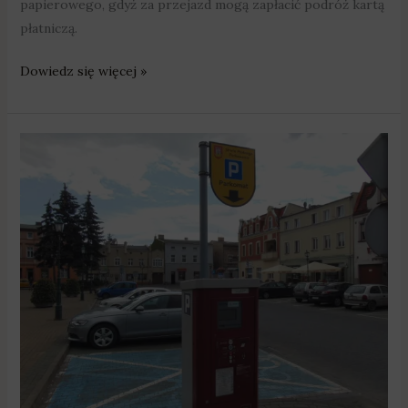
papierowego, gdyż za przejazd mogą zapłacić podróż kartą
płatniczą.
Dowiedz się więcej »
Za
strefę
parkowania
i
komunikację
zapłacimy
telefonem