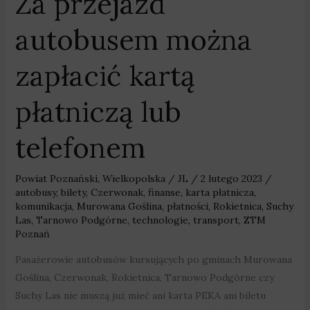
Za przejazd
autobusem można
zapłacić kartą
płatniczą lub
telefonem
Powiat Poznański
,
Wielkopolska
/
JL
/
2 lutego 2023
/
autobusy
,
bilety
,
Czerwonak
,
finanse
,
karta płatnicza
,
komunikacja
,
Murowana Goślina
,
płatności
,
Rokietnica
,
Suchy
Las
,
Tarnowo Podgórne
,
technologie
,
transport
,
ZTM
Poznań
Pasażerowie autobusów kursujących po gminach Murowana
Goślina, Czerwonak, Rokietnica, Tarnowo Podgórne czy
Suchy Las nie muszą już mieć ani karta PEKA ani biletu