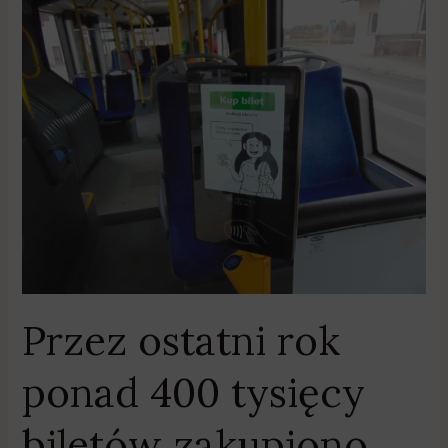
Przez
ostatni
rok
ponad
400
tysięcy
biletów
zakupiono
kartą
płatniczą
Przez ostatni rok
ponad 400 tysięcy
biletów zakupiono