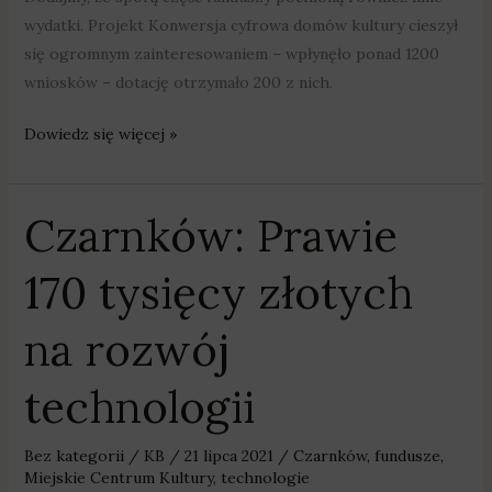
wydatki. Projekt Konwersja cyfrowa domów kultury cieszył
się ogromnym zainteresowaniem – wpłynęło ponad 1200
wniosków – dotację otrzymało 200 z nich.
Dowiedz się więcej »
Czarnków: Prawie
Czarnków:
Prawie
170 tysięcy złotych
170
tysięcy
na rozwój
złotych
na
technologii
rozwój
technologii
Bez kategorii
/
KB
/
21 lipca 2021
/
Czarnków
,
fundusze
,
Miejskie Centrum Kultury
,
technologie