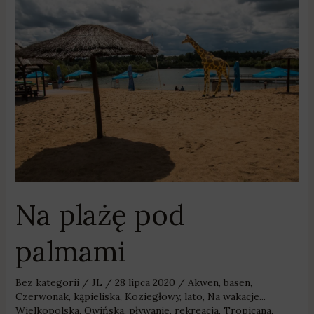
Na
plażę
pod
palmami
Na plażę pod
palmami
Bez kategorii
/
JL
/
28 lipca 2020
/
Akwen
,
basen
,
Czerwonak
,
kąpieliska
,
Koziegłowy
,
lato
,
Na wakacje...
Wielkopolska
,
Owińska
,
pływanie
,
rekreacja
,
Tropicana
,