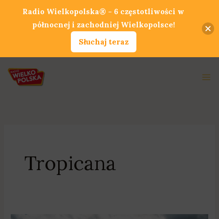
Przejdź
Radio Wielkopolska® - 6 częstotliwości w
do
północnej i zachodniej Wielkopolsce!
treści
Słuchaj teraz
Ma
Me
Tropicana