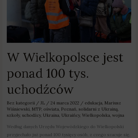
tys.
uchodźców
W Wielkopolsce jest
ponad 100 tys.
uchodźców
Bez kategorii
/
JL
/
24 marca 2022
/
edukacja
,
Mariusz
Wiśniewski
,
MTP
,
oświata
,
Poznań
,
solidarni z Ukrainą
,
szkoły
,
uchodźcy
,
Ukraina
,
Ukraińcy
,
Wielkopolska
,
wojna
Według danych Urzędu Wojewódzkiego do Wielkopolski
przyjechało już ponad 100 tysięcy osób, z czego szacuje się,