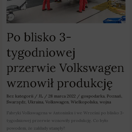
wznowił
produkcję
Po blisko 3-
tygodniowej
przerwie Volkswagen
wznowił produkcję
Bez kategorii
/
JL
/
28 marca 2022
/
gospodarka
,
Poznań
,
Swarzędz
,
Ukraina
,
Volkswagen
,
Wielkopolska
,
wojna
Fabryki Volkswagena w Antoninku i we Wrześni po blisko 3-
tygodniowej przerwie wznowiły produkcję. Co było
powodem, że zakłady stanęły?