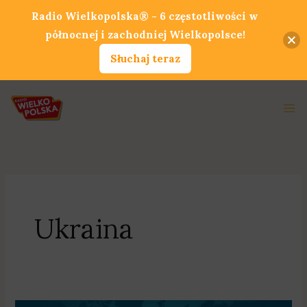
Przejdź
Radio Wielkopolska® - 6 częstotliwości w
do
północnej i zachodniej Wielkopolsce!
treści
Słuchaj teraz
Ma
Me
Ukraina