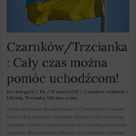
Czarnków/Trzcianka
: Cały czas można
pomóc uchodźcom!
Bez kategorii
/
KB
/
31 marca 2022
/
Czarnków
,
solidarni z
Ukrainą
,
Trzcianka
,
Ukraina
,
wojna
Ważna informacja dla mieszkańców Czarnkowa i Trzcianki,
którzy chcą wesprzeć obywateli Ukrainy. Cały czas trwają
specjalne zbiórki, a zgromadzone dary zostaną przekazane
na pomoc dla uchodźców. Obecnie w Czarnkowie zbierane