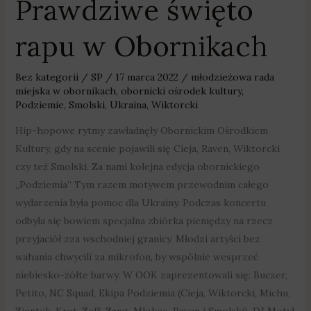
Prawdziwe święto
rapu w Obornikach
Bez kategorii
/
SP
/
17 marca 2022
/
młodzieżowa rada
miejska w obornikach
,
obornicki ośrodek kultury
,
Podziemie
,
Smolski
,
Ukraina
,
Wiktorcki
Hip-hopowe rytmy zawładnęły Obornickim Ośrodkiem
Kultury, gdy na scenie pojawili się Cieja, Raven, Wiktorcki
czy też Smolski. Za nami kolejna edycja obornickiego
„Podziemia” Tym razem motywem przewodnim całego
wydarzenia była pomoc dla Ukrainy. Podczas koncertu
odbyła się bowiem specjalna zbiórka pieniędzy na rzecz
przyjaciół zza wschodniej granicy. Młodzi artyści bez
wahania chwycili za mikrofon, by wspólnie wesprzeć
niebiesko-żółte barwy. W OOK zaprezentowali się: Buczer,
Petito, NC Squad, Ekipa Podziemia (Cieja, Wiktorcki, Michu,
Zientek, Kret, Zeff, Zang, Młokos, Raven i Smolski), DJ Motyl