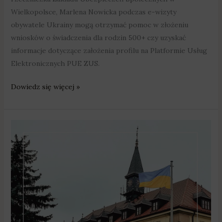
Wielkopolsce, Marlena Nowicka podczas e-wizyty
obywatele Ukrainy mogą otrzymać pomoc w złożeniu
wniosków o świadczenia dla rodzin 500+ czy uzyskać
informacje dotyczące założenia profilu na Platformie Usług
Elektronicznych PUE ZUS.
Dowiedz się więcej »
W
Swarzędzu
jest
już
prawie
3
tys.
uchodźców