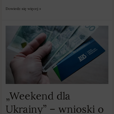
Dowiedz się więcej »
„Weekend
dla
Ukrainy”
–
wnioski
o
500+
w
języku
ukraińskim
„Weekend dla
już
od
Ukrainy” – wnioski o
soboty