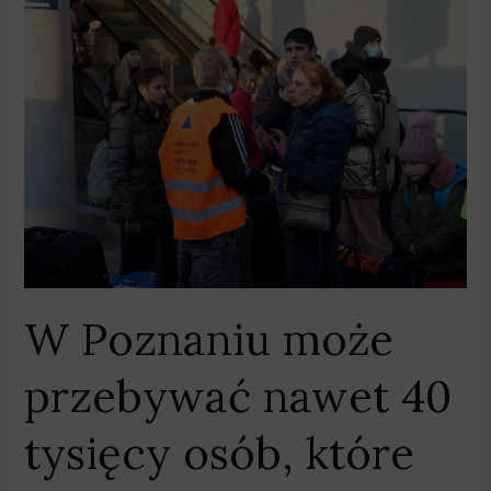
W
Poznaniu
może
przebywać
nawet
40
tysięcy
osób,
które
uciekły
przed
wojną
W Poznaniu może
przebywać nawet 40
tysięcy osób, które