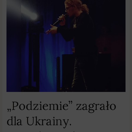
Prawdziwe
święto
rapu
w
Obornikach
„Podziemie” zagrało
dla Ukrainy.