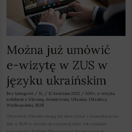
ZUS
w
języku
ukraińskim
Można już umówić
e-wizytę w ZUS w
języku ukraińskim
Bez kategorii
/
JL
/
12 kwietnia 2022
/
500+
,
e-wizyta
,
solidarni z Ukrainą
,
świadczenia
,
Ukraina
,
Ukraińcy
,
Wielkopolska
,
ZUS
Obywatele Ukrainy mogą już skorzystać z konsultacji on-
line w ZUS w swoim ojczystym języku. Jak wyjaśnia
rzeczniczka Zakładu Ubezpieczeń Społecznych w