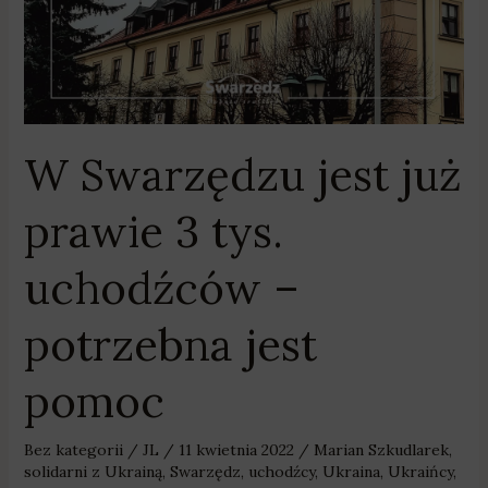
–
potrzebna
jest
pomoc
W Swarzędzu jest już
prawie 3 tys.
uchodźców –
potrzebna jest
pomoc
Bez kategorii
/
JL
/
11 kwietnia 2022
/
Marian Szkudlarek
,
solidarni z Ukrainą
,
Swarzędz
,
uchodźcy
,
Ukraina
,
Ukraińcy
,