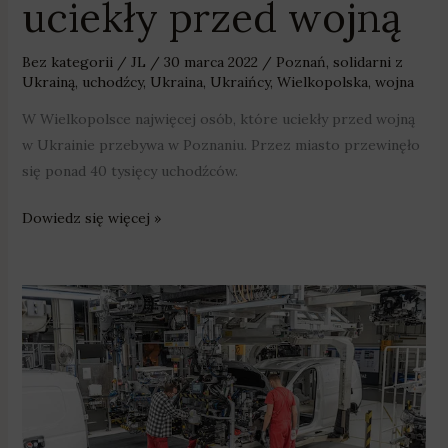
uciekły przed wojną
Bez kategorii
/
JL
/
30 marca 2022
/
Poznań
,
solidarni z
Ukrainą
,
uchodźcy
,
Ukraina
,
Ukraińcy
,
Wielkopolska
,
wojna
W Wielkopolsce najwięcej osób, które uciekły przed wojną
w Ukrainie przebywa w Poznaniu. Przez miasto przewinęło
się ponad 40 tysięcy uchodźców.
Dowiedz się więcej »
Po
blisko
3-
tygodniowej
przerwie
Volkswagen