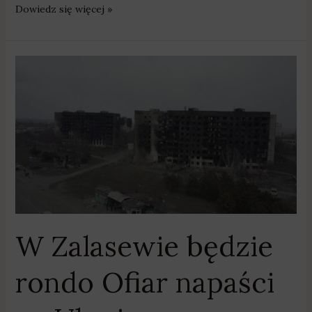
Dowiedz się więcej »
W
Zalasewie
będzie
rondo
Ofiar
napaści
na
Ukrainę
W Zalasewie będzie
rondo Ofiar napaści