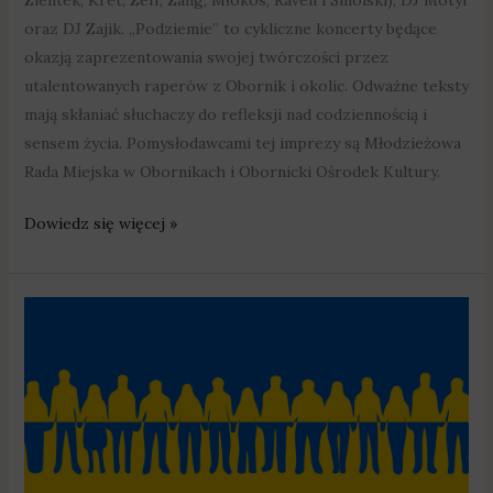
oraz DJ Zajik. „Podziemie” to cykliczne koncerty będące
okazją zaprezentowania swojej twórczości przez
utalentowanych raperów z Obornik i okolic. Odważne teksty
mają skłaniać słuchaczy do refleksji nad codziennością i
sensem życia. Pomysłodawcami tej imprezy są Młodzieżowa
Rada Miejska w Obornikach i Obornicki Ośrodek Kultury.
Dowiedz się więcej »
Gmina
Czarnków
wspiera
uchodźców