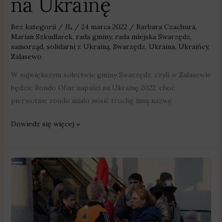
na Ukrainę
Bez kategorii
/
JL
/
24 marca 2022
/
Barbara Czachura
,
Marian Szkudlarek
,
rada gminy
,
rada miejska Swarzędz
,
samorząd
,
solidarni z Ukrainą
,
Swarzędz
,
Ukraina
,
Ukraińcy
,
Zalasewo
W największym sołectwie gminy Swarzędz, czyli w Zalasewie
będzie Rondo Ofiar napaści na Ukrainę 2022, choć
pierwotnie rondo miało nosić trochę inną nazwę.
Dowiedz się więcej »
W
Wielkopolsce
jest
ponad
100