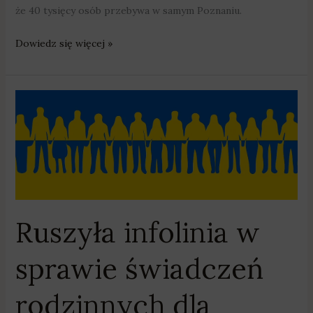
że 40 tysięcy osób przebywa w samym Poznaniu.
Dowiedz się więcej »
Ruszyła
infolinia
w
sprawie
świadczeń
rodzinnych
dla
Ruszyła infolinia w
obywateli
Ukrainy
sprawie świadczeń
rodzinnych dla