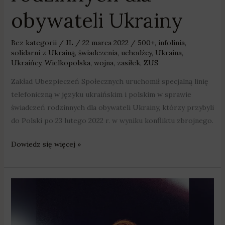
obywateli Ukrainy
Bez kategorii
/
JL
/
22 marca 2022
/
500+
,
infolinia
,
solidarni z Ukrainą
,
świadczenia
,
uchodźcy
,
Ukraina
,
Ukraińcy
,
Wielkopolska
,
wojna
,
zasiłek
,
ZUS
Zakład Ubezpieczeń Społecznych uruchomił specjalną linię
telefoniczną w języku ukraińskim i polskim w sprawie
świadczeń rodzinnych dla obywateli Ukrainy, którzy przybyli
do Polski po 23 lutego 2022 r. w wyniku konfliktu zbrojnego.
Dowiedz się więcej »
„Podziemie”
zagrało
dla
Ukrainy.