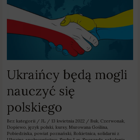
Ukraińcy
będą
mogli
nauczyć
się
polskiego
Ukraińcy będą mogli
nauczyć się
polskiego
Bez kategorii
/
JL
/
13 kwietnia 2022
/
Buk
,
Czerwonak
,
Dopiewo
,
język polski
,
kursy
,
Murowana Goślina
,
Pobiedziska
,
powiat poznański
,
Rokietnica
,
solidarni z
Ukrainą
,
społeczeństwo
,
Suchy Las
,
Swarzędz
,
szkolenia
,