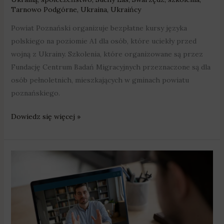
Tarnowo Podgórne
,
Ukraina
,
Ukraińcy
Powiat Poznański organizuje bezpłatne kursy języka
polskiego na poziomie A1 dla osób, które uciekły przed
wojną z Ukrainy. Szkolenia, które organizowane są przez
Fundację Centrum Badań Migracyjnych przeznaczone są dla
osób pełnoletnich, mieszkających w gminach powiatu
poznańskiego.
Dowiedz się więcej »
Można
już
umówić
e-
wizytę
w