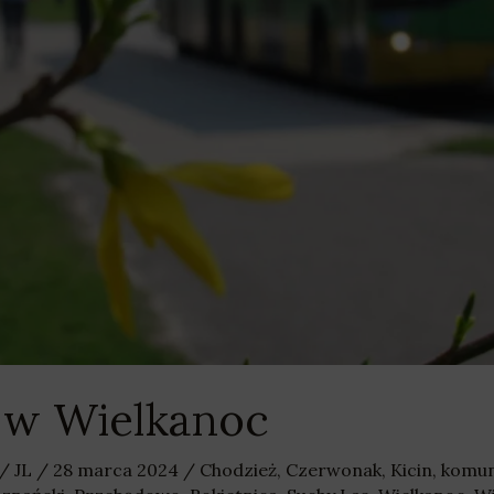
 w Wielkanoc
/
JL
/
28 marca 2024
/
Chodzież
,
Czerwonak
,
Kicin
,
komun