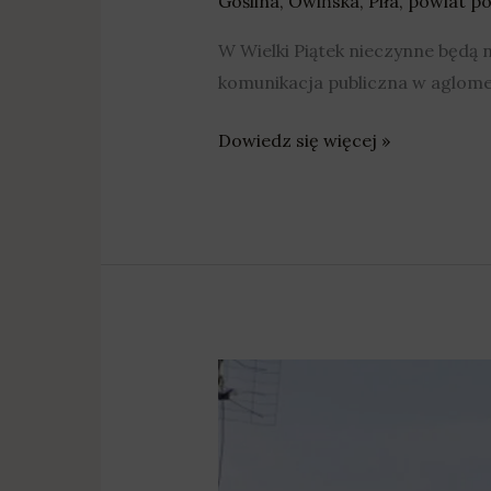
Goślina
,
Owińska
,
Piła
,
powiat po
W Wielki Piątek nieczynne będą 
komunikacja publiczna w aglome
Dowiedz się więcej »
Zlikwidowali
15
tysięcy
ton