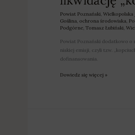
likwidację „
Powiat Poznański
,
Wielkopolska
Goślina
,
ochrona środowiska
,
Po
Podgórne
,
Tomasz Łubiński
,
Wie
Powiat Poznański dodatkowo o mi
niskiej emisji, czyli tzw. „kop
dofinansowania.
Dowiedz się więcej »