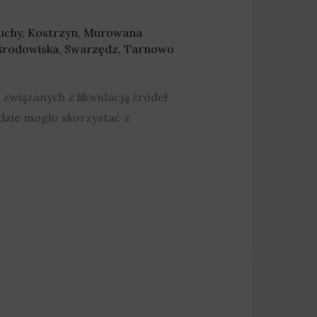
uchy
,
Kostrzyn
,
Murowana
środowiska
,
Swarzędz
,
Tarnowo
 związanych z likwidacją źródeł
ędzie mogło skorzystać z