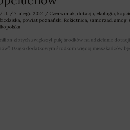
kopciuchów”
/
JL
/
7 lutego 2024
/
Czerwonak
,
dotacja
,
ekologia
,
kopci
biedziska
,
powiat poznański
,
Rokietnica
,
samorząd
,
smog
,
lkopolska
lion złotych zwiększył pulę środków na udzielanie dotacji
ciuchów”. Dzięki dodatkowym środkom więcej mieszkańców b