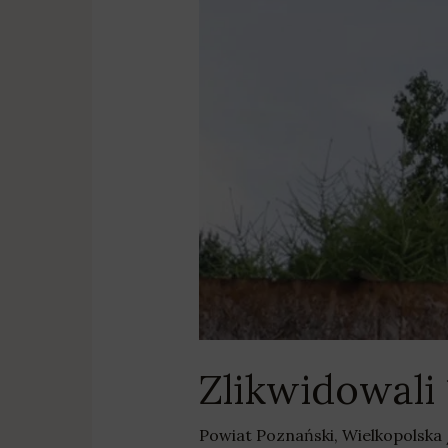
azbestu
Zlikwidowali 
Powiat Poznański
,
Wielkopolska