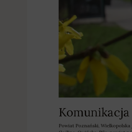
Komunikacja
Powiat Poznański
,
Wielkopolska