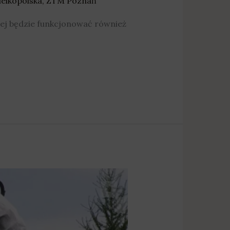
elkopolska
,
ZTM Poznań
zej będzie funkcjonować również