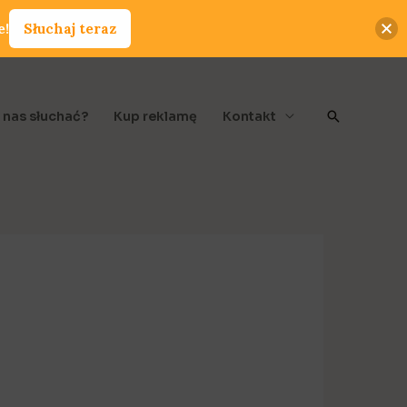
e!
Słuchaj teraz
Szukaj
 nas słuchać?
Kup reklamę
Kontakt