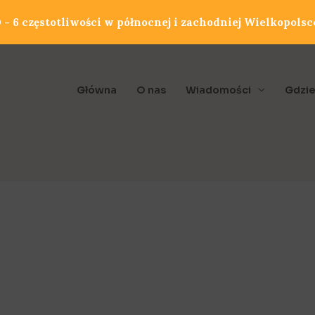
- 6 częstotliwości w północnej i zachodniej Wielkopolsc
Główna
O nas
Wiadomości
Gdzie