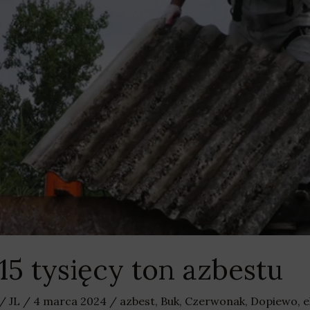
15 tysięcy ton azbestu
/
JL
/
4 marca 2024
/
azbest
,
Buk
,
Czerwonak
,
Dopiewo
,
e