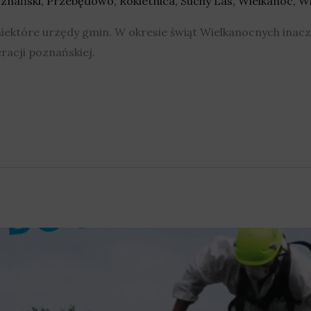
znański
,
Przebędowo
,
Rokietnica
,
Suchy Las
,
Wielkanoc
,
Wi
niektóre urzędy gmin. W okresie świąt Wielkanocnych inac
racji poznańskiej.