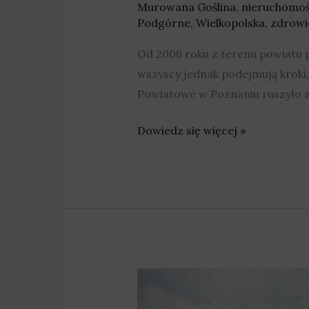
Murowana Goślina
,
nieruchomoś
Podgórne
,
Wielkopolska
,
zdrowi
Od 2006 roku z terenu powiatu p
wszyscy jednak podejmują kroki
Powiatowe w Poznaniu ruszyło z 
Dowiedz się więcej »
Powiat
Poznański