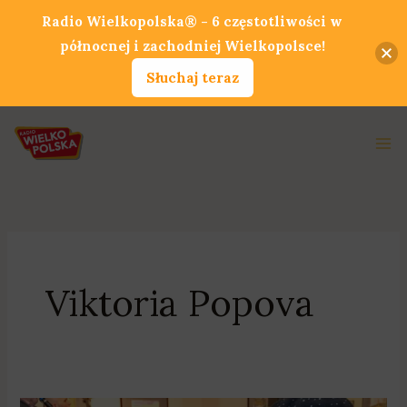
Przejdź
Radio Wielkopolska® - 6 częstotliwości w
do
północnej i zachodniej Wielkopolsce!
treści
Słuchaj teraz
Ma
Me
Viktoria Popova