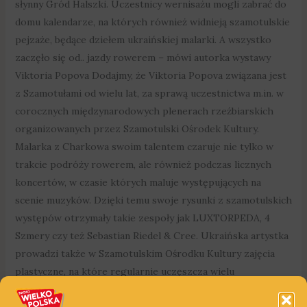
słynny Gród Halszki. Uczestnicy wernisażu mogli zabrać do
domu kalendarze, na których również widnieją szamotulskie
pejzaże, będące dziełem ukraińskiej malarki. A wszystko
zaczęło się od.. jazdy rowerem – mówi autorka wystawy
Viktoria Popova Dodajmy, że Viktoria Popova związana jest
z Szamotułami od wielu lat, za sprawą uczestnictwa m.in. w
corocznych międzynarodowych plenerach rzeźbiarskich
organizowanych przez Szamotulski Ośrodek Kultury.
Malarka z Charkowa swoim talentem czaruje nie tylko w
trakcie podróży rowerem, ale również podczas licznych
koncertów, w czasie których maluje występujących na
scenie muzyków. Dzięki temu swoje rysunki z szamotulskich
występów otrzymały takie zespoły jak LUXTORPEDA, 4
Szmery czy też Sebastian Riedel & Cree. Ukraińska artystka
prowadzi także w Szamotulskim Ośrodku Kultury zajęcia
plastyczne, na które regularnie uczęszcza wielu
mieszkańców Szamotuł i okolic – od przedszkolaka do
seniora. Wystawę akwareli przedstawiającą Szamotuły