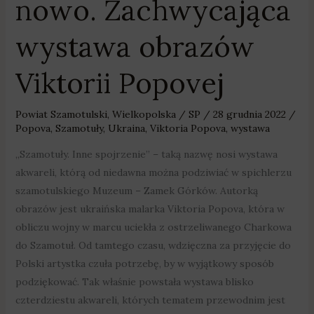
nowo. Zachwycająca
wystawa obrazów
Viktorii Popovej
Powiat Szamotulski
,
Wielkopolska
/
SP
/
28 grudnia 2022
/
Popova
,
Szamotuły
,
Ukraina
,
Viktoria Popova
,
wystawa
„Szamotuły. Inne spojrzenie” – taką nazwę nosi wystawa
akwareli, którą od niedawna można podziwiać w spichlerzu
szamotulskiego Muzeum – Zamek Górków. Autorką
obrazów jest ukraińska malarka Viktoria Popova, która w
obliczu wojny w marcu uciekła z ostrzeliwanego Charkowa
do Szamotuł. Od tamtego czasu, wdzięczna za przyjęcie do
Polski artystka czuła potrzebę, by w wyjątkowy sposób
podziękować. Tak właśnie powstała wystawa blisko
czterdziestu akwareli, których tematem przewodnim jest