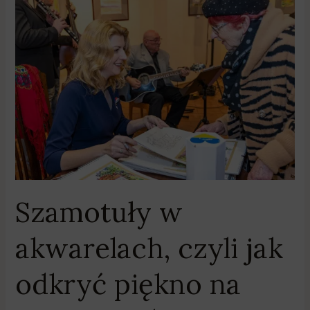
Szamotuły
w
akwarelach,
czyli
jak
odkryć
piękno
na
nowo.
Zachwycająca
wystawa
obrazów
Szamotuły w
Viktorii
Popovej
akwarelach, czyli jak
odkryć piękno na