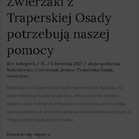
Zwierzaki z
pomocy
Traperskiej Osady
potrzebują naszej
pomocy
Bez kategorii
/
JL
/
6 kwietnia 2021
/
akcja społeczna
,
Bolechówko
,
Czerwonak
,
pomoc
,
Traperska Osada
,
zwierzęta
Mieszkańcy Traperskiej Osady: siedem koni, danielka, 12
psów syberian husky, stado kóz, dwa osły, trzy strusie,
mulica i emu w Bolechówku koło Czerwonaka potrzebują
naszej pomocy. Z powodu epidemii koronawirusa sytuacja w
Traperskiej Osadzie jest trudna.
Dowiedz się więcej »