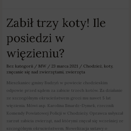
Zabił trzy koty! Ile
Zabił
trzy
posiedzi w
koty!
Ile
więzieniu?
posiedzi
w
więzieniu?
Bez kategorii
/
MW
/
23 marca 2021
/
Chodzież
,
koty
,
znęcanie się nad zwierzętami
,
zwierzęta
Mieszkaniec gminy Budzyń w powiecie chodzieskim
odpowie przed sądem za zabicie trzech kotów. Za działanie
ze szczególnym okrucieństwem grozi mu nawet 5 lat
więzienia. Mówi asp. Karolina Smardz-Dymek, rzecznik
Komendy Powiatowej Policji w Chodzieży. Oprawca usłyszał
zarzut zabicia zwierząt, nad którymi znęcał się wcześniej ze
szczególnym okrucieństwem. Nowelizacja ustawy o