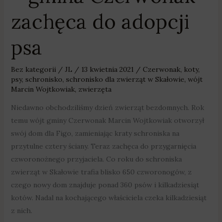
zachęca do adopcji
psa
Bez kategorii
/
JL
/
13 kwietnia 2021
/
Czerwonak
,
koty
,
psy
,
schronisko
,
schronisko dla zwierząt w Skałowie
,
wójt
Marcin Wojtkowiak
,
zwierzęta
Niedawno obchodziliśmy dzień zwierząt bezdomnych. Rok
temu wójt gminy Czerwonak Marcin Wojtkowiak otworzył
swój dom dla Figo, zamieniając kraty schroniska na
przytulne cztery ściany. Teraz zachęca do przygarnięcia
czworonożnego przyjaciela. Co roku do schroniska
zwierząt w Skałowie trafia blisko 650 czworonogów, z
czego nowy dom znajduje ponad 360 psów i kilkadziesiąt
kotów. Nadal na kochającego właściciela czeka kilkadziesiąt
z nich.