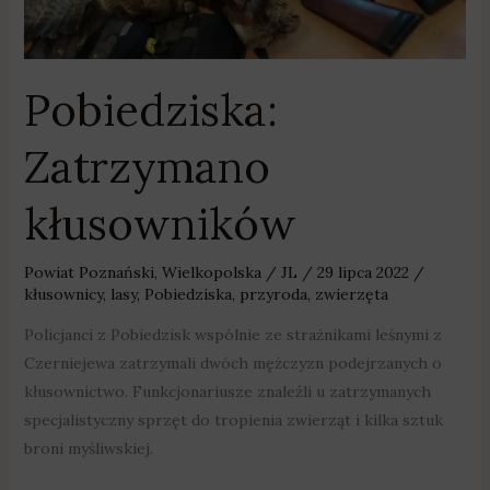
Pobiedziska:
Zatrzymano
kłusowników
Powiat Poznański
,
Wielkopolska
/
JL
/
29 lipca 2022
/
kłusownicy
,
lasy
,
Pobiedziska
,
przyroda
,
zwierzęta
Policjanci z Pobiedzisk wspólnie ze strażnikami leśnymi z
Czerniejewa zatrzymali dwóch mężczyzn podejrzanych o
kłusownictwo. Funkcjonariusze znaleźli u zatrzymanych
specjalistyczny sprzęt do tropienia zwierząt i kilka sztuk
broni myśliwskiej.