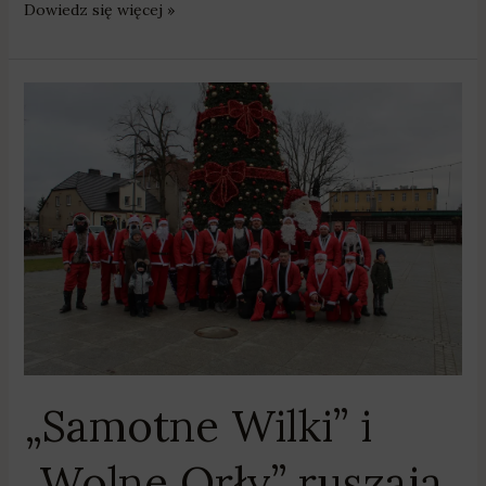
Dowiedz się więcej »
„Samotne
Wilki”
i
„Wolne
Orły”
ruszają
na
pomoc
bezdomnym
czworonogom!
„Samotne Wilki” i
„Wolne Orły” ruszają