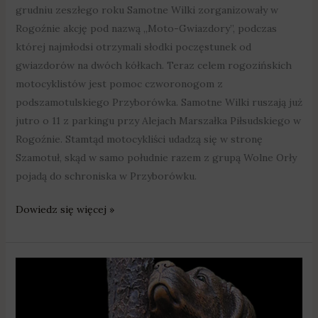
grudniu zeszłego roku Samotne Wilki zorganizowały w
Rogoźnie akcję pod nazwą „Moto-Gwiazdory”, podczas
której najmłodsi otrzymali słodki poczęstunek od
gwiazdorów na dwóch kółkach. Teraz celem rogozińskich
motocyklistów jest pomoc czworonogom z
podszamotulskiego Przyborówka. Samotne Wilki ruszają już
jutro o 11 z parkingu przy Alejach Marszałka Piłsudskiego w
Rogoźnie. Stamtąd motocykliści udadzą się w stronę
Szamotuł, skąd w samo południe razem z grupą Wolne Orły
pojadą do schroniska w Przyborówku.
Dowiedz się więcej »
Pobiedziska:
Powstanie
spalarnia