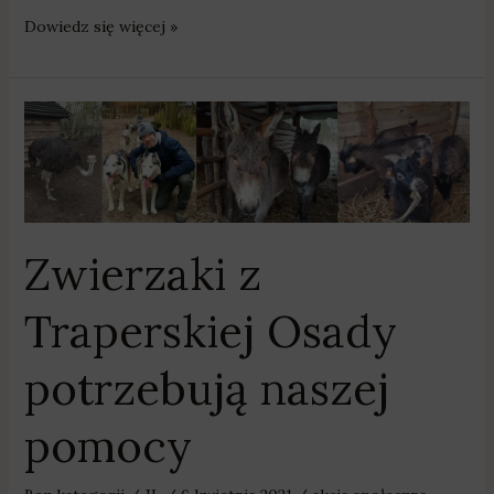
Dowiedz się więcej »
Zwierzaki
z
Traperskiej
Osady
potrzebują
Zwierzaki z
naszej
pomocy
Traperskiej Osady
potrzebują naszej
pomocy