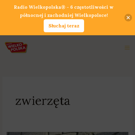
Przejdź
Radio Wielkopolska® - 6 częstotliwości w
do
północnej i zachodniej Wielkopolsce!
treści
Słuchaj teraz
Ma
Me
zwierzęta