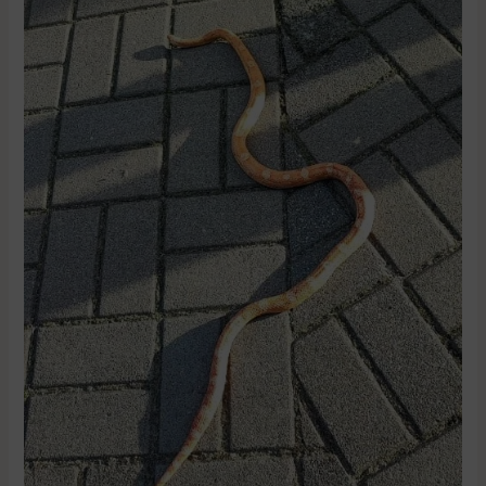
Właściciel
węża
poszukiwany!