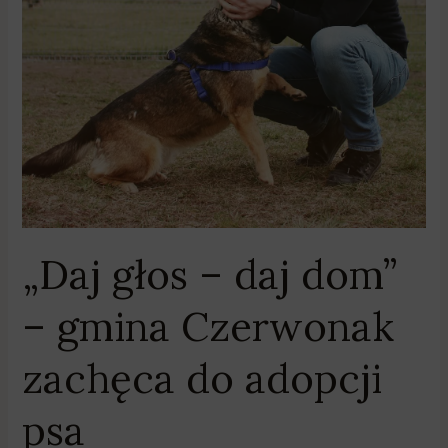
–
gmina
Czerwonak
zachęca
do
adopcji
psa
„Daj głos – daj dom”
– gmina Czerwonak
zachęca do adopcji
psa