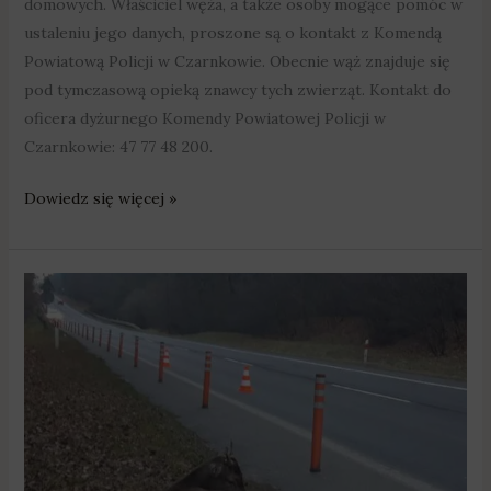
domowych. Właściciel węża, a także osoby mogące pomóc w
ustaleniu jego danych, proszone są o kontakt z Komendą
Powiatową Policji w Czarnkowie. Obecnie wąż znajduje się
pod tymczasową opieką znawcy tych zwierząt. Kontakt do
oficera dyżurnego Komendy Powiatowej Policji w
Czarnkowie: 47 77 48 200.
Dowiedz się więcej »
5
tysięcy
złotych
za
potrącenie
zwierzaka
i
nieudzielenie