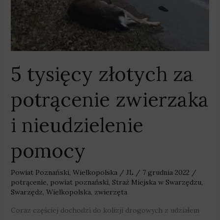
pomocy
5 tysięcy złotych za
potrącenie zwierzaka
i nieudzielenie
pomocy
Powiat Poznański
,
Wielkopolska
/
JL
/
7 grudnia 2022
/
potrącenie
,
powiat poznański
,
Straż Miejska w Swarzędzu
,
Swarzędz
,
Wielkopolska
,
zwierzęta
Coraz częściej dochodzi do kolizji drogowych z udziałem