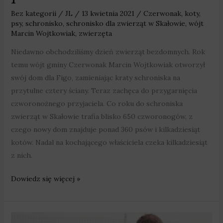
Bez kategorii
/
JL
/
13 kwietnia 2021
/
Czerwonak
,
koty
,
psy
,
schronisko
,
schronisko dla zwierząt w Skałowie
,
wójt
Marcin Wojtkowiak
,
zwierzęta
Niedawno obchodziliśmy dzień zwierząt bezdomnych. Rok
temu wójt gminy Czerwonak Marcin Wojtkowiak otworzył
swój dom dla Figo, zamieniając kraty schroniska na
przytulne cztery ściany. Teraz zachęca do przygarnięcia
czworonożnego przyjaciela. Co roku do schroniska
zwierząt w Skałowie trafia blisko 650 czworonogów, z
czego nowy dom znajduje ponad 360 psów i kilkadziesiąt
kotów. Nadal na kochającego właściciela czeka kilkadziesiąt
z nich.
Dowiedz się więcej »
„Daj