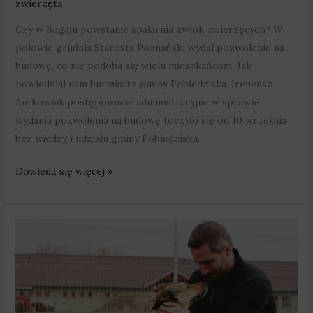
zwierzęta
Czy w Bugaju powstanie spalarnia zwłok zwierzęcych? W
połowie grudnia Starosta Poznański wydał pozwolenie na
budowę, co nie podoba się wielu mieszkańcom. Jak
powiedział nam burmistrz gminy Pobiedziska, Ireneusz
Antkowiak postępowanie administracyjne w sprawie
wydania pozwolenia na budowę toczyło się od 10 września
bez wiedzy i udziału gminy Pobiedziska.
Dowiedz się więcej »
„Daj
głos
–
daj
dom”