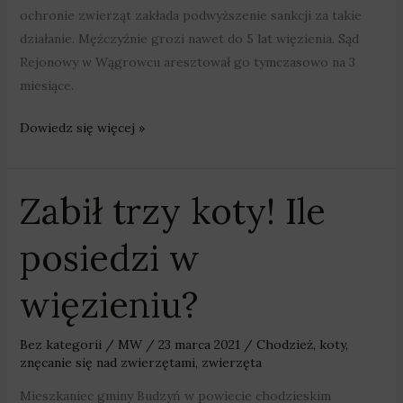
ochronie zwierząt zakłada podwyższenie sankcji za takie
działanie. Mężczyźnie grozi nawet do 5 lat więzienia. Sąd
Rejonowy w Wągrowcu aresztował go tymczasowo na 3
miesiące.
Dowiedz się więcej »
Zabił trzy koty! Ile
Zabił
trzy
posiedzi w
koty!
Ile
więzieniu?
posiedzi
w
więzieniu?
Bez kategorii
/
MW
/
23 marca 2021
/
Chodzież
,
koty
,
znęcanie się nad zwierzętami
,
zwierzęta
Mieszkaniec gminy Budzyń w powiecie chodzieskim