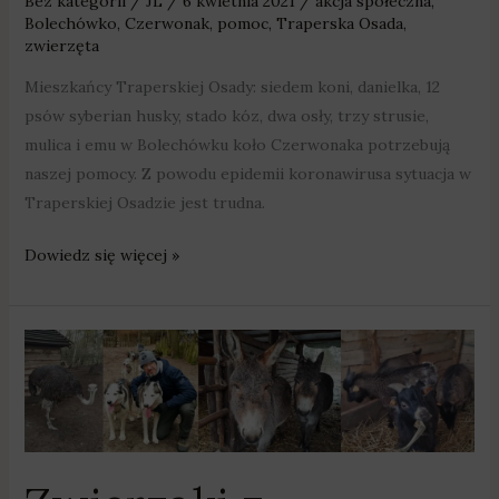
Bez kategorii
/
JL
/
6 kwietnia 2021
/
akcja społeczna
,
Bolechówko
,
Czerwonak
,
pomoc
,
Traperska Osada
,
zwierzęta
Mieszkańcy Traperskiej Osady: siedem koni, danielka, 12
psów syberian husky, stado kóz, dwa osły, trzy strusie,
mulica i emu w Bolechówku koło Czerwonaka potrzebują
naszej pomocy. Z powodu epidemii koronawirusa sytuacja w
Traperskiej Osadzie jest trudna.
Dowiedz się więcej »
Zwierzaki
z
Traperskiej
Osady
potrzebują
naszej