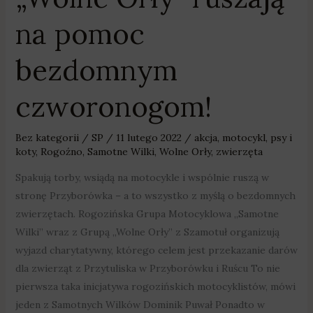
na pomoc
bezdomnym
czworonogom!
Bez kategorii
/
SP
/
11 lutego 2022
/
akcja
,
motocykl
,
psy i
koty
,
Rogoźno
,
Samotne Wilki
,
Wolne Orły
,
zwierzęta
Spakują torby, wsiądą na motocykle i wspólnie ruszą w
stronę Przyborówka – a to wszystko z myślą o bezdomnych
zwierzętach. Rogozińska Grupa Motocyklowa „Samotne
Wilki” wraz z Grupą „Wolne Orły” z Szamotuł organizują
wyjazd charytatywny, którego celem jest przekazanie darów
dla zwierząt z Przytuliska w Przyborówku i Ruścu To nie
pierwsza taka inicjatywa rogozińskich motocyklistów, mówi
jeden z Samotnych Wilków Dominik Puwał Ponadto w