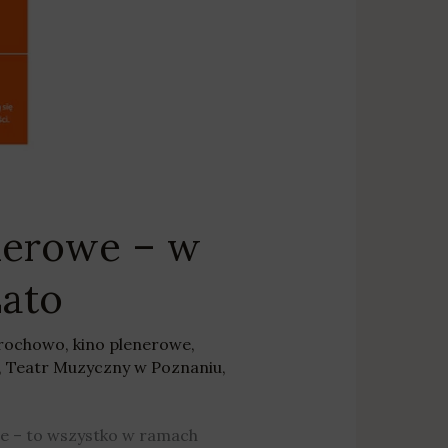
lenerowe – w
Lato
drochowo
,
kino plenerowe
,
,
Teatr Muzyczny w Poznaniu
,
e – to wszystko w ramach