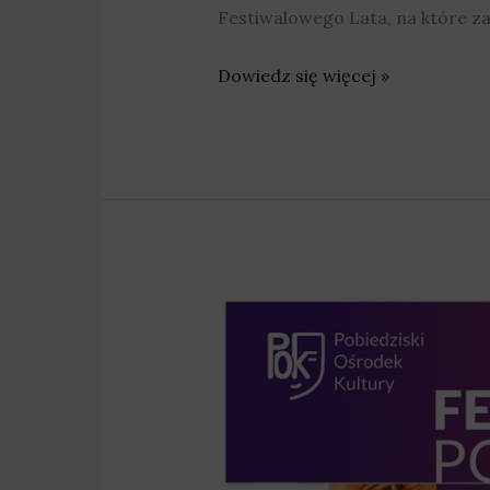
Festiwalowego Lata, na które z
Dowiedz się więcej »
Folklor,
musical,
jazz,
teatr
i
kino