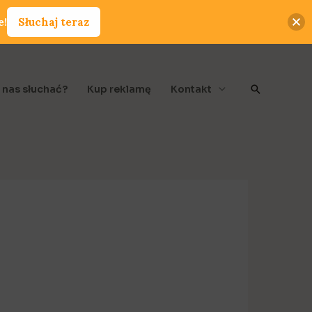
e!
Słuchaj teraz
Szukaj
 nas słuchać?
Kup reklamę
Kontakt