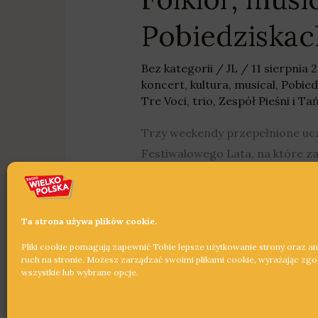
Pobiedziskac
Bez kategorii
/
JL
/
11 sierpnia 
koncert
,
kultura
,
musical
,
Pobied
Tre Voci
,
trio
,
Zespół Pieśni i T
Trzy weekendy przepełnione uc
Festiwalowego Lata, na które z
Dowiedz się więcej »
Ta strona używa plików cookie.
Pliki cookie pomagają zapewnić Tobie lepsze użytkowanie strony oraz a
ruch na stronie. Możesz zarządzać swoimi plikami cookie, wyrażając zg
wszystkie lub wybrane opcje.