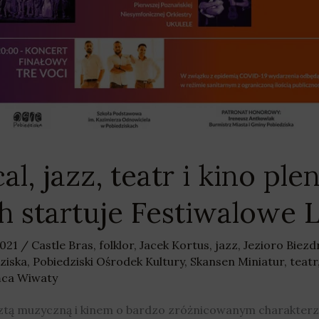
cal, jazz, teatr i kino p
h startuje Festiwalowe 
2021
/
Castle Bras
,
folklor
,
Jacek Kortus
,
jazz
,
Jezioro Biez
ziska
,
Pobiedziski Ośrodek Kultury
,
Skansen Miniatur
,
teatr
ańca Wiwaty
ztą muzyczną i kinem o bardzo zróżnicowanym charakterz