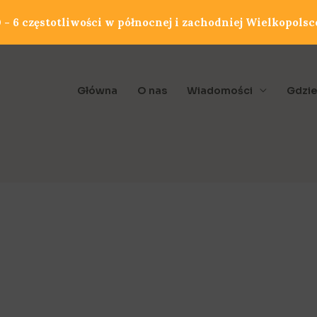
- 6 częstotliwości w północnej i zachodniej Wielkopolsc
Główna
O nas
Wiadomości
Gdzie