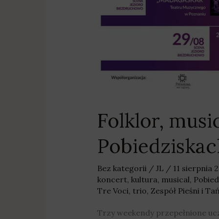
Folklor, musi
Pobiedziskac
Bez kategorii
/
JL
/
11 sierpnia 
koncert
,
kultura
,
musical
,
Pobied
Tre Voci
,
trio
,
Zespół Pieśni i T
Trzy weekendy przepełnione uc