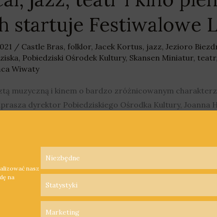
h startuje Festiwalowe 
2021
/
Castle Bras
,
folklor
,
Jacek Kortus
,
jazz
,
Jezioro Biez
ziska
,
Pobiedziski Ośrodek Kultury
,
Skansen Miniatur
,
teatr
ańca Wiwaty
ztą muzyczną i kinem o bardzo zróżnicowanym charakterz
aprasza dyrektor Pobiedziskiego Ośrodka Kultury, Joanna 
Niezbędne
nalizować nasz
odę na
Statystyki
Marketing