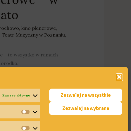
Lato
drochowo
,
kino plenerowe
,
,
Teatr Muzyczny w Poznaniu
,
e – to wszystko w ramach
Horodko.
Zezwalaj na wszystkie
Zawsze aktywne
Zezwalaj na wybrane
Statystyki