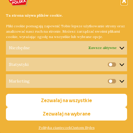
Trzy weekendy przepełnione ucztą muzyczną i kinem o
bardzo zróżnicowanym charakterze – to wszystko w
Ta strona używa plików cookie.
ramach Festiwalowego Lata, na które zaprasza dyrektor
Pliki cookie pomagają zapewnić Tobie lepsze użytkowanie strony oraz
Pobiedziskiego Ośrodka Kultury, Joanna Horodko.
analizować nasz ruch na stronie. Możesz zarządzać swoimi plikami
cookie, wyrażając zgodę na wszystkie lub wybrane opcje.
Dowiedz się więcej »
Niezbędne
Zawsze aktywne
Statystyki
Statysty
Marketing
Copyright © 2026 Radio Wielkopolska®
Marketi
Polityka Prywatności
Zezwalaj na wszystkie
Polityka Cookies
Nadawca
Zezwalaj na wybrane
Polityka ciasteczek
Custom Styles