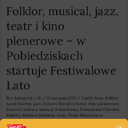
Folklor, musical, jazz,
teatr i kino
plenerowe – w
Pobiedziskach
startuje Festiwalowe
Lato
Bez kategorii
/
JL
/
11 sierpnia 2021
/
Castle Bras
,
folklor
,
Jacek Kortus
,
jazz
,
Jezioro Biezdrochowo
,
kino plenerowe
,
koncert
,
kultura
,
musical
,
Pobiedziska
,
Pobiedziski Ośrodek
Kultury
,
Skansen Miniatur
,
teatr
,
Teatr Muzyczny w
Poznaniu
,
Tre Voci
,
trio
,
Zespół Pieśni i Tańca Wiwaty