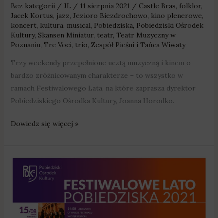
Bez kategorii
/
JL
/
11 sierpnia 2021
/
Castle Bras
,
folklor
,
Jacek Kortus
,
jazz
,
Jezioro Biezdrochowo
,
kino plenerowe
,
koncert
,
kultura
,
musical
,
Pobiedziska
,
Pobiedziski Ośrodek
Kultury
,
Skansen Miniatur
,
teatr
,
Teatr Muzyczny w
Poznaniu
,
Tre Voci
,
trio
,
Zespół Pieśni i Tańca Wiwaty
Trzy weekendy przepełnione ucztą muzyczną i kinem o
bardzo zróżnicowanym charakterze – to wszystko w
ramach Festiwalowego Lata, na które zaprasza dyrektor
Pobiedziskiego Ośrodka Kultury, Joanna Horodko.
Dowiedz się więcej »
Folklor,
musical,
jazz,
teatr
i