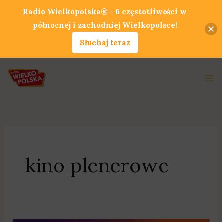
Przejdź
Radio Wielkopolska® - 6 częstotliwości w
do
północnej i zachodniej Wielkopolsce!
treści
Słuchaj teraz
Ma
Me
kino plenerowe