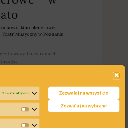
Lato
drochowo
,
kino plenerowe
,
,
Teatr Muzyczny w Poznaniu
,
e – to wszystko w ramach
Horodko.
Zezwalaj na wszystkie
Zawsze aktywne
Zezwalaj na wybrane
Statystyki