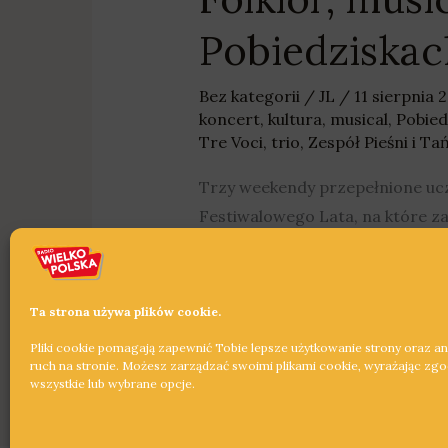
Pobiedziskac
Bez kategorii
/
JL
/
11 sierpnia 
koncert
,
kultura
,
musical
,
Pobied
Tre Voci
,
trio
,
Zespół Pieśni i T
Trzy weekendy przepełnione uc
Festiwalowego Lata, na które z
Dowiedz się więcej »
Ta strona używa plików cookie.
Pliki cookie pomagają zapewnić Tobie lepsze użytkowanie strony oraz a
ruch na stronie. Możesz zarządzać swoimi plikami cookie, wyrażając zg
wszystkie lub wybrane opcje.