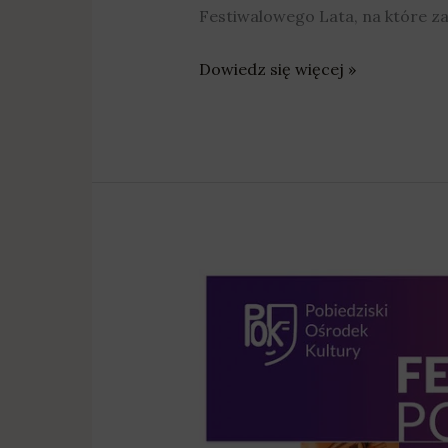
Festiwalowego Lata, na które z
Dowiedz się więcej »
Folklor,
musical,
jazz,
teatr
i
kino