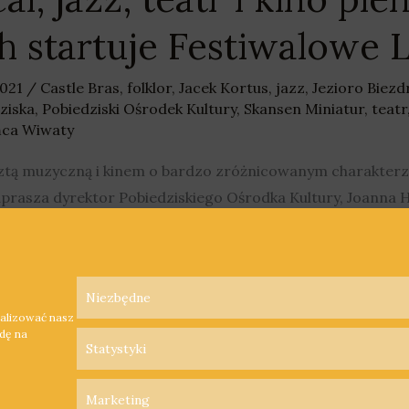
h startuje Festiwalowe 
2021
/
Castle Bras
,
folklor
,
Jacek Kortus
,
jazz
,
Jezioro Biez
ziska
,
Pobiedziski Ośrodek Kultury
,
Skansen Miniatur
,
teatr
ańca Wiwaty
ztą muzyczną i kinem o bardzo zróżnicowanym charakterz
aprasza dyrektor Pobiedziskiego Ośrodka Kultury, Joanna 
Niezbędne
nalizować nasz
odę na
Statystyki
Marketing