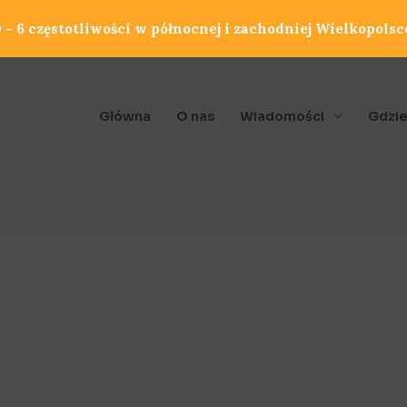
- 6 częstotliwości w północnej i zachodniej Wielkopolsc
Główna
O nas
Wiadomości
Gdzie