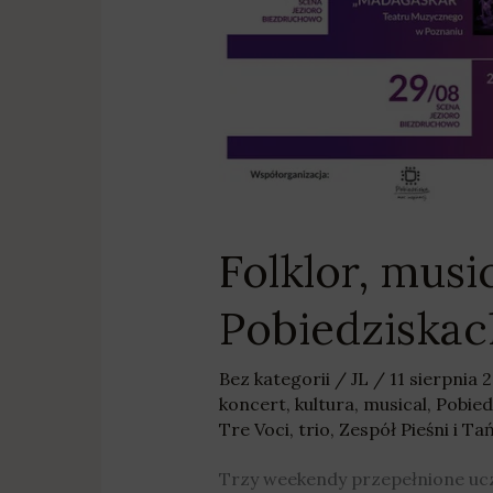
Folklor, musi
Pobiedziskac
Bez kategorii
/
JL
/
11 sierpnia 
koncert
,
kultura
,
musical
,
Pobied
Tre Voci
,
trio
,
Zespół Pieśni i T
Trzy weekendy przepełnione uc