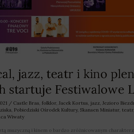
cal, jazz, teatr i kino p
h startuje Festiwalowe 
2021
/
Castle Bras
,
folklor
,
Jacek Kortus
,
jazz
,
Jezioro Biez
ziska
,
Pobiedziski Ośrodek Kultury
,
Skansen Miniatur
,
teatr
ańca Wiwaty
ztą muzyczną i kinem o bardzo zróżnicowanym charakterz