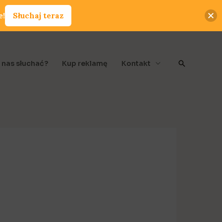
e!
Słuchaj teraz
Szukaj
 nas słuchać?
Kup reklamę
Kontakt