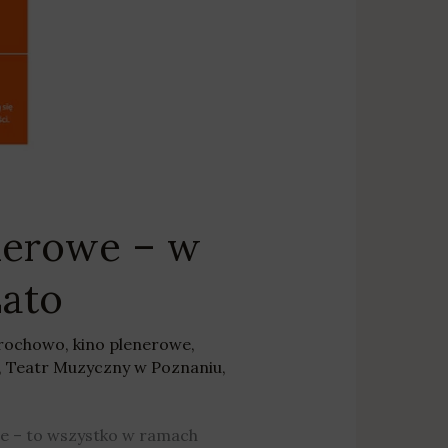
lenerowe – w
Lato
drochowo
,
kino plenerowe
,
,
Teatr Muzyczny w Poznaniu
,
e – to wszystko w ramach