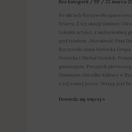
Bez kategorii
/
SP
/
22 marca 2
Po ulicach Ryczywołu spacerował
Teatru. Z tej okazji Gminny Oś
Lokalni artyści, z nieformalnej 
pod tytułem „Moralność Pani Dul
Ryczywole Anna Nowicka Grupa t
Nowicka i Michał Gondek. Pomys
gimnazjum. Początek pierwszego
Gminnym Ośrodku Kultury w Rycz
o tej samej porze. Wstęp jest be
Dowiedz się więcej »