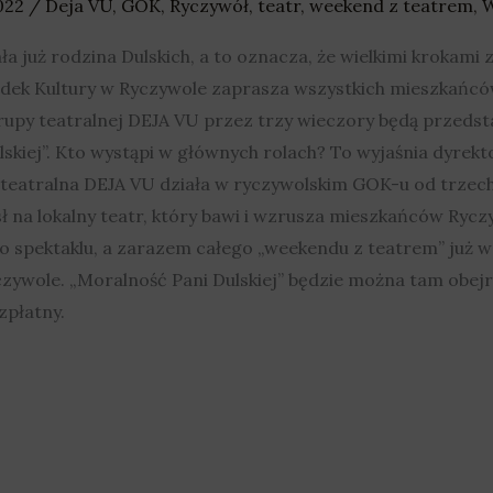
022
/
Deja VU
,
GOK
,
Ryczywół
,
teatr
,
weekend z teatrem
,
W
a już rodzina Dulskich, a to oznacza, że wielkimi krokami
rodek Kultury w Ryczywole zaprasza wszystkich mieszkańc
grupy teatralnej DEJA VU przez trzy wieczory będą przedsta
skiej”. Kto wystąpi w głównych rolach? To wyjaśnia dyre
eatralna DEJA VU działa w ryczywolskim GOK-u od trzech l
ł na lokalny teatr, który bawi i wzrusza mieszkańców Ry
 spektaklu, a zarazem całego „weekendu z teatrem” już w 
ywole. „Moralność Pani Dulskiej” będzie można tam obejrz
zpłatny.