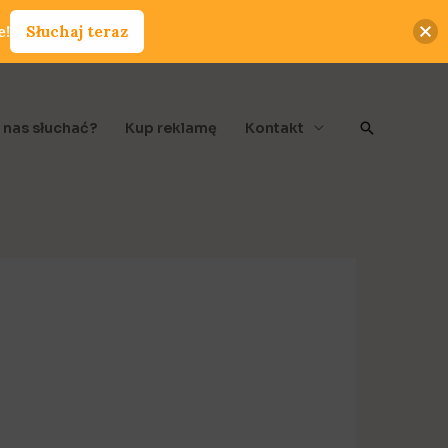
e!
Słuchaj teraz
Szukaj
 nas słuchać?
Kup reklamę
Kontakt