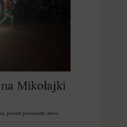
na Mikołajki
na
,
powiat poznański
,
show
,