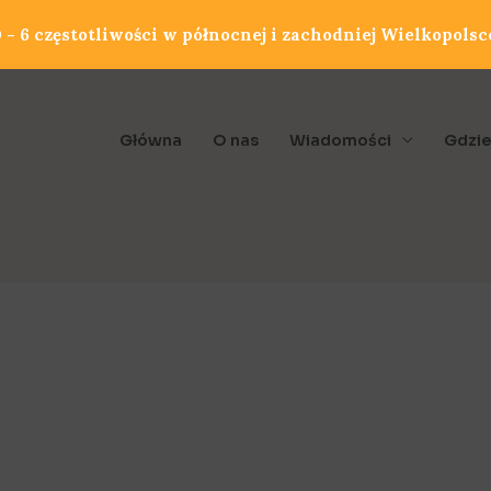
- 6 częstotliwości w północnej i zachodniej Wielkopolsc
Główna
O nas
Wiadomości
Gdzie