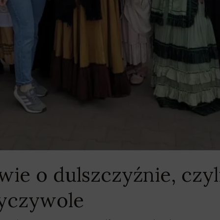
ie o dulszczyźnie, czyl
Ryczywole