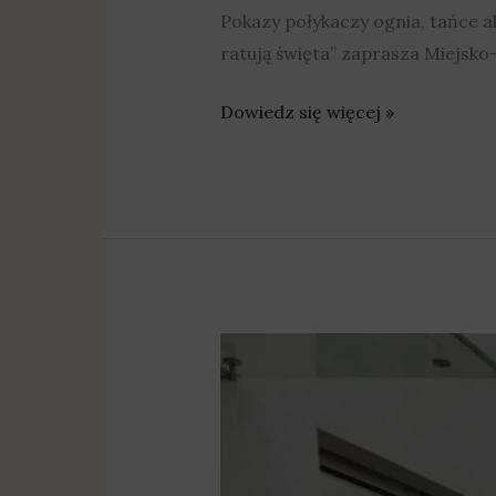
Pokazy połykaczy ognia, tańce ak
ratują święta” zaprasza Miejsko
Dowiedz się więcej »
DEJA
VU
opowie
o
dulszczyźnie,