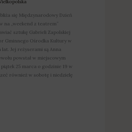
ielkopolska
 zbliża się Międzynarodowy Dzień
ów na „weekend z teatrem”
wiać sztukę Gabrieli Zapolskiej
ktor Gminnego Ośrodka Kultury w
at. Jej reżyserami są Anna
czywołu powstał w miejscowym
piątek 25 marca o godzinie 19 w
eć również w sobotę i niedzielę