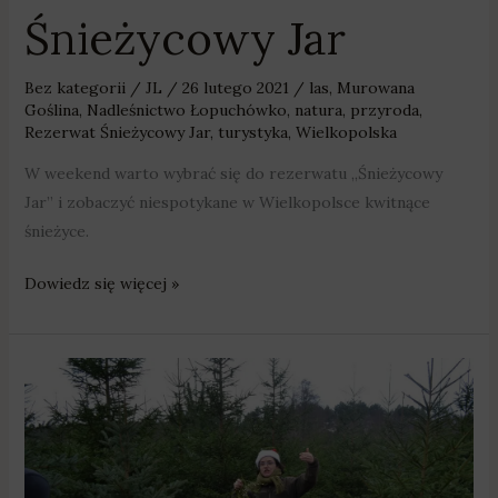
Śnieżycowy Jar
Bez kategorii
/
JL
/
26 lutego 2021
/
las
,
Murowana
Goślina
,
Nadleśnictwo Łopuchówko
,
natura
,
przyroda
,
Rezerwat Śnieżycowy Jar
,
turystyka
,
Wielkopolska
W weekend warto wybrać się do rezerwatu „Śnieżycowy
Jar” i zobaczyć niespotykane w Wielkopolsce kwitnące
śnieżyce.
Dowiedz się więcej »
Pachnąca
choinka
prosto
z
lasu