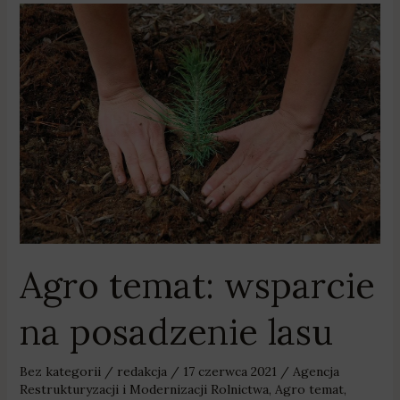
Agro
temat:
wsparcie
na
posadzenie
lasu
Agro temat: wsparcie
na posadzenie lasu
Bez kategorii
/
redakcja
/
17 czerwca 2021
/
Agencja
Restrukturyzacji i Modernizacji Rolnictwa
,
Agro temat
,