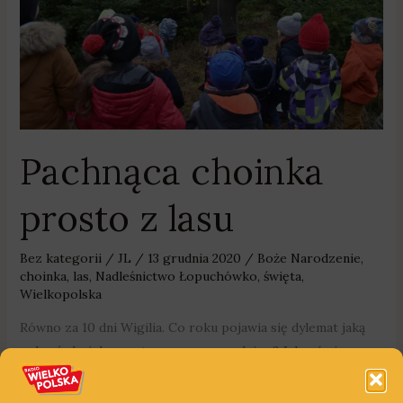
Pachnąca choinka
prosto z lasu
Bez kategorii
/
JL
/
13 grudnia 2020
/
Boże Narodzenie
,
choinka
,
las
,
Nadleśnictwo Łopuchówko
,
święta
,
Wielkopolska
Równo za 10 dni Wigilia. Co roku pojawia się dylemat jaką
wybrać choinkę – sztuczną czy prawdziwą? Jak mówi
Karolina Prange z Nadleśnictwa Łopuchówko najlepsza jest
żywa, z lasu.