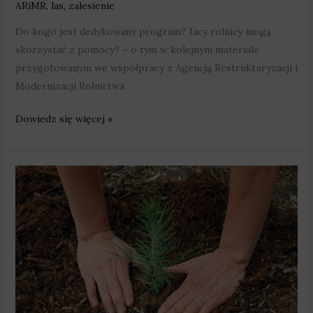
ARiMR
,
las
,
zalesienie
Do kogo jest dedykowany program? Jacy rolnicy mogą
skorzystać z pomocy? – o tym w kolejnym materiale
przygotowanym we współpracy z Agencją Restrukturyzacji i
Modernizacji Rolnictwa.
Dowiedz się więcej »
Agro
temat:
wsparcie
na
posadzenie
lasu