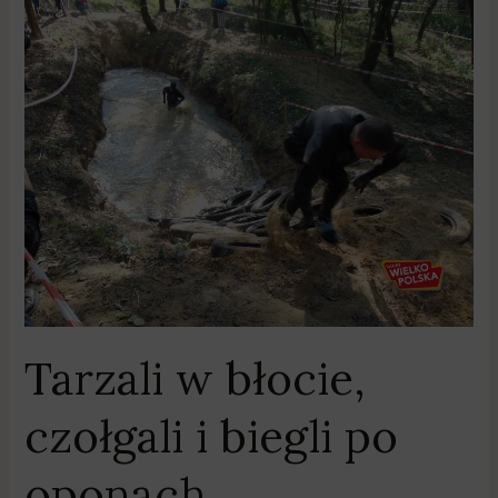
Tarzali
w
błocie,
czołgali
i
biegli
po
oponach
Tarzali w błocie,
czołgali i biegli po
oponach