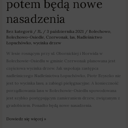
potem będą nowe
nasadzenia
Bez kategorii
/
JL
/
3 października 2021
/
Bolechowo
,
Bolechowo-Osiedle
,
Czerwonak
,
las
,
Nadleśnictwo
Łopuchówko
,
wycinka drzew
W lesie rosnącym przy ul. Obornickiej i Norwida w
Bolechowie-Osiedlu w gminie Czerwonak planowana jest
częściowa wycinka drzew. Jak uspokaja zastępca
nadleśniczego Nadleśnictwa Łopuchówko, Piotr Szyszko nie
jest to wycinka lasu, a zabiegi pielęgnacyjne. A konieczność
porządkowania lasu w Bolechowie-Osiedlu spowodowana
jest szybko postępującym zamieraniem drzew, związanym z
gradobiciem. Ponadto będą nowe nasadzenia.
Dowiedz się więcej »