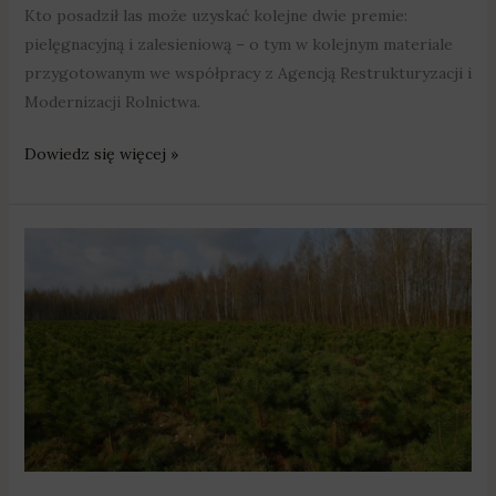
Kto posadził las może uzyskać kolejne dwie premie:
pielęgnacyjną i zalesieniową – o tym w kolejnym materiale
przygotowanym we współpracy z Agencją Restrukturyzacji i
Modernizacji Rolnictwa.
Dowiedz się więcej »
Agro
temat:
wsparcie
na
zalesienie