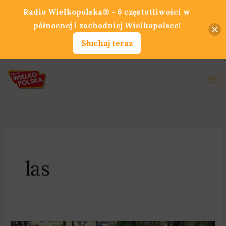
Przejdź
Radio Wielkopolska® - 6 częstotliwości w
do
północnej i zachodniej Wielkopolsce!
treści
Słuchaj teraz
Ma
Me
las