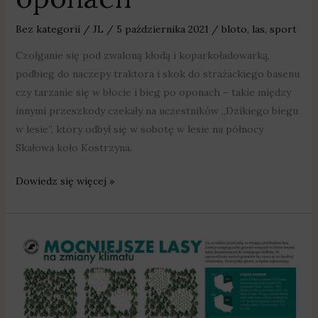
Bez kategorii
/
JL
/
5 października 2021
/
bloto
,
las
,
sport
Czołganie się pod zwaloną kłodą i koparkoładowarką,
podbieg do naczepy traktora i skok do strażackiego basenu
czy tarzanie się w błocie i bieg po oponach – takie między
innymi przeszkody czekały na uczestników „Dzikiego biegu
w lesie”, który odbył się w sobotę w lesie na północy
Skałowa koło Kostrzyna.
Dowiedz się więcej »
Bolechowo-
Osiedle:
Planują
wycinkę
drzew