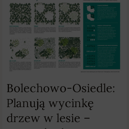
Planują
wycinkę
drzew
w
lesie
–
potem
będą
nowe
nasadzenia
Bolechowo-Osiedle:
Planują wycinkę
drzew w lesie –