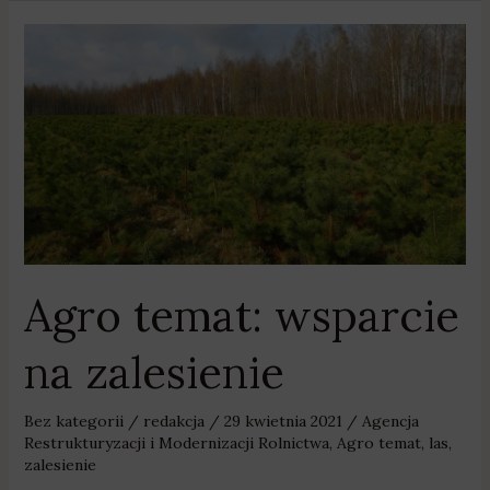
Agro
temat:
wsparcie
na
zalesienie
Agro temat: wsparcie
na zalesienie
Bez kategorii
/
redakcja
/
29 kwietnia 2021
/
Agencja
Restrukturyzacji i Modernizacji Rolnictwa
,
Agro temat
,
las
,
zalesienie