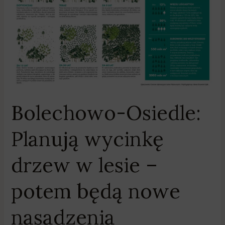
w
lesie
–
potem
będą
nowe
nasadzenia
Bolechowo-Osiedle:
Planują wycinkę
drzew w lesie –
potem będą nowe
nasadzenia