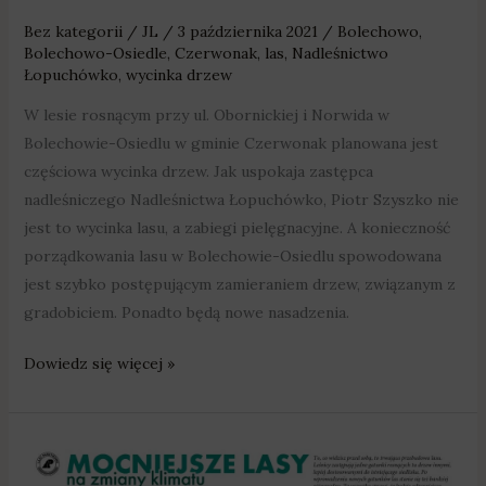
Bez kategorii
/
JL
/
3 października 2021
/
Bolechowo
,
Bolechowo-Osiedle
,
Czerwonak
,
las
,
Nadleśnictwo
Łopuchówko
,
wycinka drzew
W lesie rosnącym przy ul. Obornickiej i Norwida w
Bolechowie-Osiedlu w gminie Czerwonak planowana jest
częściowa wycinka drzew. Jak uspokaja zastępca
nadleśniczego Nadleśnictwa Łopuchówko, Piotr Szyszko nie
jest to wycinka lasu, a zabiegi pielęgnacyjne. A konieczność
porządkowania lasu w Bolechowie-Osiedlu spowodowana
jest szybko postępującym zamieraniem drzew, związanym z
gradobiciem. Ponadto będą nowe nasadzenia.
Dowiedz się więcej »
Bolechowo-
Osiedle: