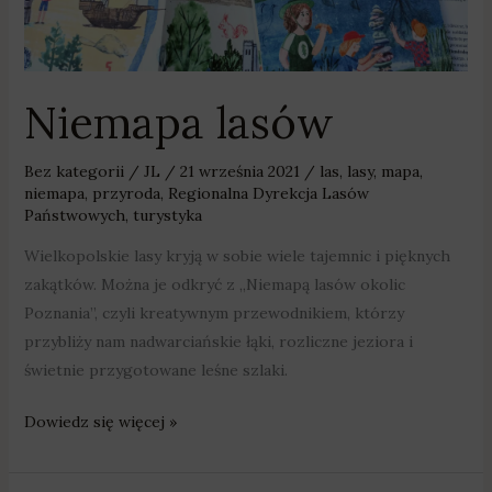
Niemapa lasów
Bez kategorii
/
JL
/
21 września 2021
/
las
,
lasy
,
mapa
,
niemapa
,
przyroda
,
Regionalna Dyrekcja Lasów
Państwowych
,
turystyka
Wielkopolskie lasy kryją w sobie wiele tajemnic i pięknych
zakątków. Można je odkryć z „Niemapą lasów okolic
Poznania”, czyli kreatywnym przewodnikiem, którzy
przybliży nam nadwarciańskie łąki, rozliczne jeziora i
świetnie przygotowane leśne szlaki.
Dowiedz się więcej »