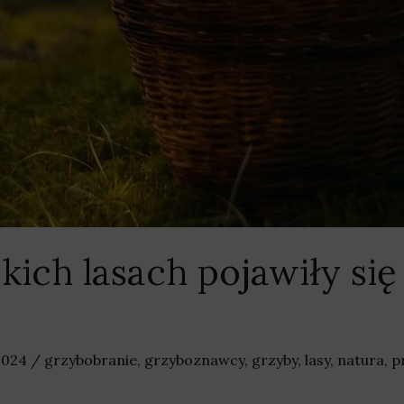
kich lasach pojawiły się
 2024
/
grzybobranie
,
grzyboznawcy
,
grzyby
,
lasy
,
natura
,
p