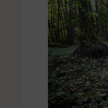
16
rezerwatów
na
100-
lecie
lasów