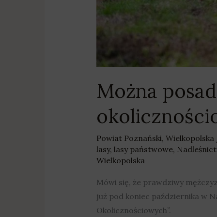
Można posadz
okolicznośc
Powiat Poznański
,
Wielkopolska
lasy
,
lasy państwowe
,
Nadleśnict
Wielkopolska
Mówi się, że prawdziwy mężczyz
już pod koniec października w N
Okolicznościowych”.