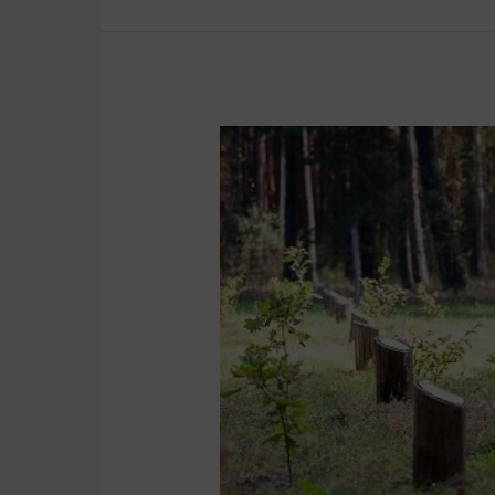
Można
posadzić
dąb
w
lesie
nowożeńców
i
drzew
okolicznościowych