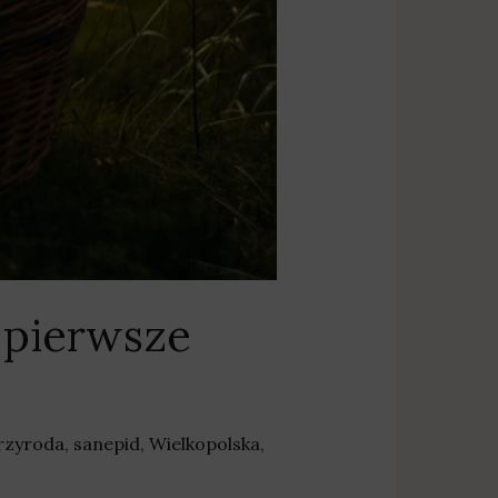
 pierwsze
rzyroda
,
sanepid
,
Wielkopolska
,