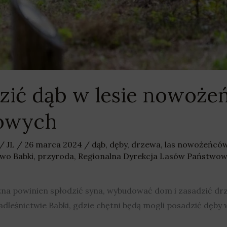
ić dąb w lesie nowoże
iowych
/
JL
/
26 marca 2024
/
dąb
,
dęby
,
drzewa
,
las nowożeńców
wo Babki
,
przyroda
,
Regionalna Dyrekcja Lasów Państwo
na powinien spłodzić syna, wybudować dom i zasadzić drz
adleśnictwie Babki, gdzie chętni będą mogli posadzić dęb