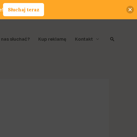
e!
Słuchaj teraz
Szukaj
 nas słuchać?
Kup reklamę
Kontakt