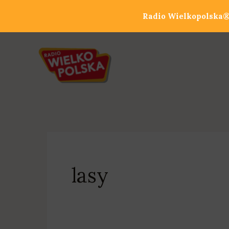
Przejdź
Radio Wielkopolska® 
do
treści
lasy