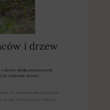
ńców i drzew
 i drzew okolicznościowych
,
wych
,
sadzenie drzew
,
ewo. Ta ostatnia okazja będzie
y w „Lesie Nowożeńców i Drzew