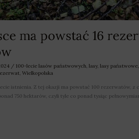
sce ma powstać 16 reze
ów
 2024
/
100-lecie lasów państwowych
,
lasy
,
lasy państwowe
ezerwat
,
Wielkopolska
ie istnienia. Z tej okazji ma powstać 100 rezerwatów, z
ponad 750 hektarów, czyli tyle co ponad tysiąc pełnowymiar