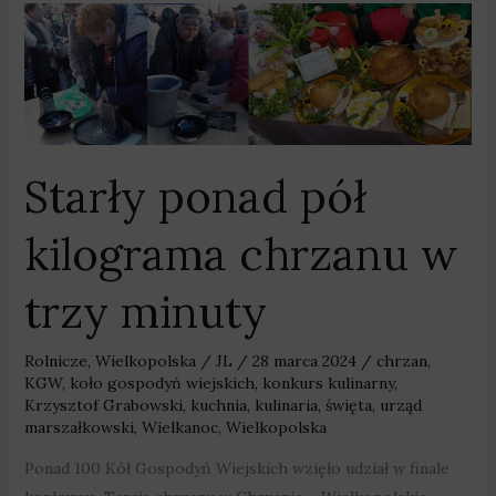
Starły
ponad
pół
kilograma
chrzanu
w
Starły ponad pół
trzy
minuty
kilograma chrzanu w
trzy minuty
Rolnicze
,
Wielkopolska
/
JL
/
28 marca 2024
/
chrzan
,
KGW
,
koło gospodyń wiejskich
,
konkurs kulinarny
,
Krzysztof Grabowski
,
kuchnia
,
kulinaria
,
święta
,
urząd
marszałkowski
,
Wielkanoc
,
Wielkopolska
Ponad 100 Kół Gospodyń Wiejskich wzięło udział w finale