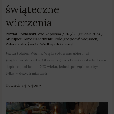
świąteczne
wierzenia
Powiat Poznański
,
Wielkopolska
/
JL
/
22 grudnia 2023
/
Biskupice
,
Boże Narodzenie
,
koło gospodyń wiejskich
,
Pobiedziska
,
święta
,
Wielkopolska
,
wieś
Już za tydzień Wigilia. Większość z nas ubiera już
świąteczne drzewko. Okazuje się, że choinka dotarła do nas
dopiero pod koniec XIX wieku, jednak początkowo była
tylko w dużych miastach.
Dowiedz się więcej »
Wigilijne
przesądy