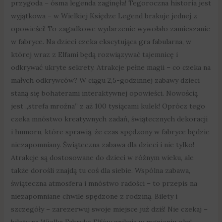
przygoda – ósma legenda zaginęła! Tegoroczna historia jest
wyjątkowa – w Wielkiej Księdze Legend brakuje jednej z
opowieści! To zagadkowe wydarzenie wywołało zamieszanie
w fabryce. Na dzieci czeka ekscytująca gra fabularna, w
której wraz z Elfami będą rozwiązywać tajemnicę i
odkrywać ukryte sekrety. Atrakcje pełne magii – co czeka na
małych odkrywców? W ciągu 2,5-godzinnej zabawy dzieci
staną się bohaterami interaktywnej opowieści. Nowością
jest „strefa mroźna” z aż 100 tysiącami kulek! Oprócz tego
czeka mnóstwo kreatywnych zadań, świątecznych dekoracji
i humoru, które sprawią, że czas spędzony w fabryce będzie
niezapomniany. Świąteczna zabawa dla dzieci i nie tylko!
Atrakcje są dostosowane do dzieci w różnym wieku, ale
także dorośli znajdą tu coś dla siebie. Wspólna zabawa,
świąteczna atmosfera i mnóstwo radości – to przepis na
niezapomniane chwile spędzone z rodziną. Bilety i
szczegóły – zarezerwuj swoje miejsce już dziś! Nie czekaj –
bilety na Wielką Fabrykę Elfów znikają w mgnieniu oka!