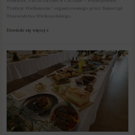
konkursu „Tarcia chrzanu w Chrzanie – Wielkopolskie
Tradycje Wielkanocne” organizowanego przez Samorząd
Województwa Wielkopolskiego.
Dowiedz się więcej »
Gdzie
w
Wielkopolsce
są
najlepsze
świąteczne
wypieki
i
potrawy
mięsne?