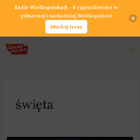
Przejdź
Radio Wielkopolska® - 6 częstotliwości w
do
północnej i zachodniej Wielkopolsce!
treści
Słuchaj teraz
Ma
Me
święta