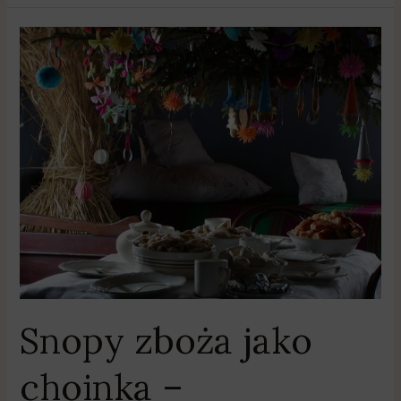
Snopy
zboża
jako
choinka
–
świąteczne
wierzenia
Snopy zboża jako
choinka –