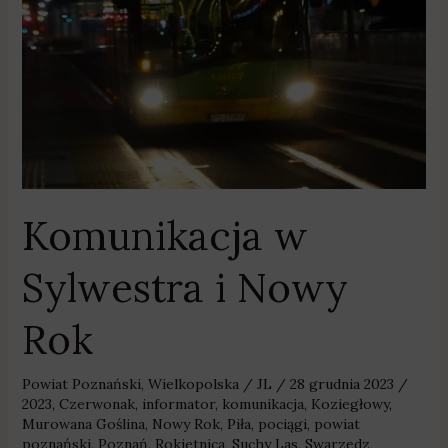
Nowy
Rok
Komunikacja w
Sylwestra i Nowy
Rok
Powiat Poznański
,
Wielkopolska
/
JL
/
28 grudnia 2023
/
2023
,
Czerwonak
,
informator
,
komunikacja
,
Koziegłowy
,
Murowana Goślina
,
Nowy Rok
,
Piła
,
pociągi
,
powiat
poznański
,
Poznań
,
Rokietnica
,
Suchy Las
,
Swarzędz
,