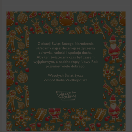
Zdrowia,
radości
i
spokoju
ducha
–
Wesołych
Świąt
od
całego
zespołu
Radia
Wielkopolska