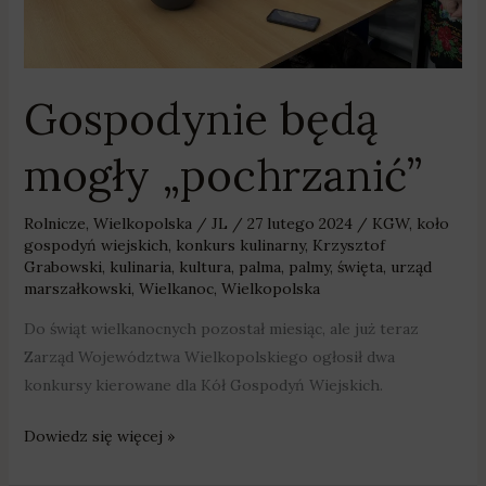
Gospodynie będą
mogły „pochrzanić”
Rolnicze
,
Wielkopolska
/
JL
/
27 lutego 2024
/
KGW
,
koło
gospodyń wiejskich
,
konkurs kulinarny
,
Krzysztof
Grabowski
,
kulinaria
,
kultura
,
palma
,
palmy
,
święta
,
urząd
marszałkowski
,
Wielkanoc
,
Wielkopolska
Do świąt wielkanocnych pozostał miesiąc, ale już teraz
Zarząd Województwa Wielkopolskiego ogłosił dwa
konkursy kierowane dla Kół Gospodyń Wiejskich.
Dowiedz się więcej »