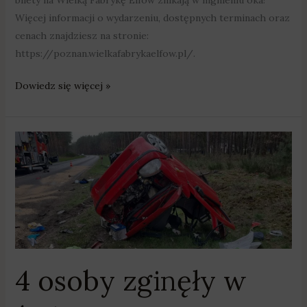
Więcej informacji o wydarzeniu, dostępnych terminach oraz
cenach znajdziesz na stronie:
https://poznan.wielkafabrykaelfow.pl/.
Dowiedz się więcej »
4
osoby
zginęły
w
święta
na
wielkopolskich
drogach
4 osoby zginęły w