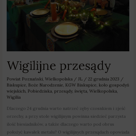
Wigilijne przesądy
Powiat Poznański
,
Wielkopolska
/
JL
/
22 grudnia 2023
/
Biskupice
,
Boże Narodzenie
,
KGW Biskupice
,
koło gospodyń
wiejskich
,
Pobiedziska
,
przesądy
,
święta
,
Wielkopolska
,
Wigilia
Dlaczego 24 grudnia warto natrzeć zęby czosnkiem i zjeść
orzechy, a przy stole wigilijnym powinna siedzieć parzysta
ilość biesiadników, a także dlaczego warto pod obrus
położyć kawałek metalu? O wigilijnych przesądach opowiada