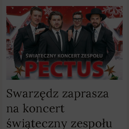
Swarzędz
zaprasza
na
koncert
świąteczny
zespołu
Pectus
Swarzędz zaprasza
na koncert
świąteczny zespołu