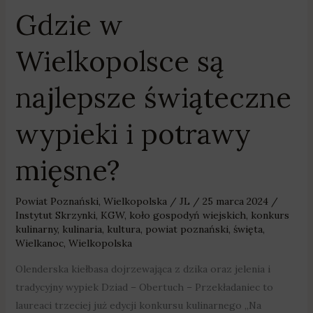
Gdzie w
Wielkopolsce są
najlepsze świąteczne
wypieki i potrawy
mięsne?
Powiat Poznański
,
Wielkopolska
/
JL
/
25 marca 2024
/
Instytut Skrzynki
,
KGW
,
koło gospodyń wiejskich
,
konkurs
kulinarny
,
kulinaria
,
kultura
,
powiat poznański
,
święta
,
Wielkanoc
,
Wielkopolska
Olenderska kiełbasa dojrzewająca z dzika oraz jelenia i
tradycyjny wypiek Dziad – Obertuch – Przekładaniec to
laureaci trzeciej już edycji konkursu kulinarnego „Na