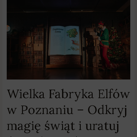
Wielka
Fabryka
Elfów
w
Poznaniu
–
Odkryj
magię
świąt
i
uratuj
ósmą
Wielka Fabryka Elfów
legendę!
w Poznaniu – Odkryj
magię świąt i uratuj