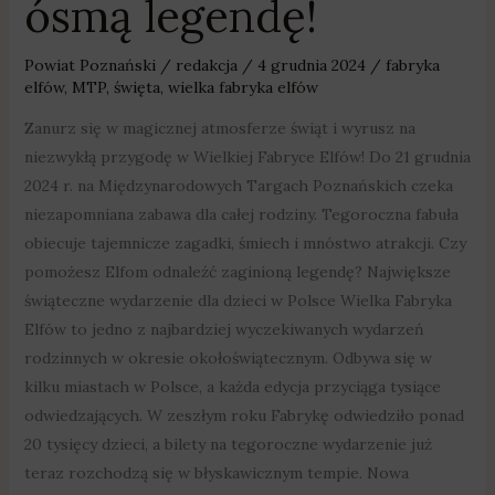
ósmą legendę!
Powiat Poznański
/
redakcja
/
4 grudnia 2024
/
fabryka
elfów
,
MTP
,
święta
,
wielka fabryka elfów
Zanurz się w magicznej atmosferze świąt i wyrusz na
niezwykłą przygodę w Wielkiej Fabryce Elfów! Do 21 grudnia
2024 r. na Międzynarodowych Targach Poznańskich czeka
niezapomniana zabawa dla całej rodziny. Tegoroczna fabuła
obiecuje tajemnicze zagadki, śmiech i mnóstwo atrakcji. Czy
pomożesz Elfom odnaleźć zaginioną legendę? Największe
świąteczne wydarzenie dla dzieci w Polsce Wielka Fabryka
Elfów to jedno z najbardziej wyczekiwanych wydarzeń
rodzinnych w okresie okołoświątecznym. Odbywa się w
kilku miastach w Polsce, a każda edycja przyciąga tysiące
odwiedzających. W zeszłym roku Fabrykę odwiedziło ponad
20 tysięcy dzieci, a bilety na tegoroczne wydarzenie już
teraz rozchodzą się w błyskawicznym tempie. Nowa