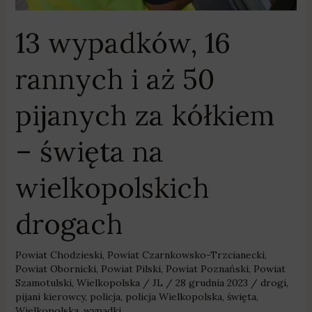
kółkiem
–
13 wypadków, 16
święta
na
rannych i aż 50
wielkopolskich
drogach
pijanych za kółkiem
– święta na
wielkopolskich
drogach
Powiat Chodzieski
,
Powiat Czarnkowsko-Trzcianecki
,
Powiat Obornicki
,
Powiat Pilski
,
Powiat Poznański
,
Powiat
Szamotulski
,
Wielkopolska
/
JL
/
28 grudnia 2023
/
drogi
,
pijani kierowcy
,
policja
,
policja Wielkopolska
,
święta
,
Wielkopolska
,
wypadki