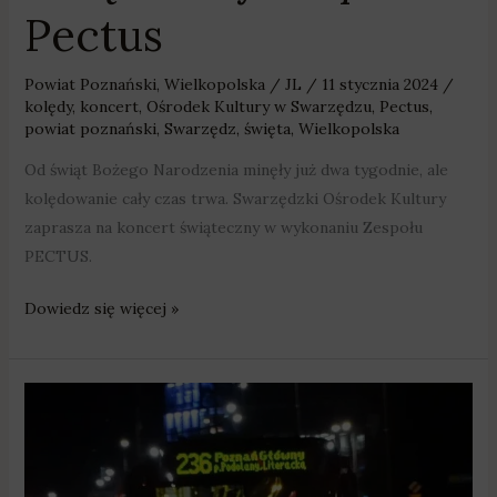
Pectus
Powiat Poznański
,
Wielkopolska
/
JL
/
11 stycznia 2024
/
kolędy
,
koncert
,
Ośrodek Kultury w Swarzędzu
,
Pectus
,
powiat poznański
,
Swarzędz
,
święta
,
Wielkopolska
Od świąt Bożego Narodzenia minęły już dwa tygodnie, ale
kolędowanie cały czas trwa. Swarzędzki Ośrodek Kultury
zaprasza na koncert świąteczny w wykonaniu Zespołu
PECTUS.
Dowiedz się więcej »
Komunikacja
w
Sylwestra
i