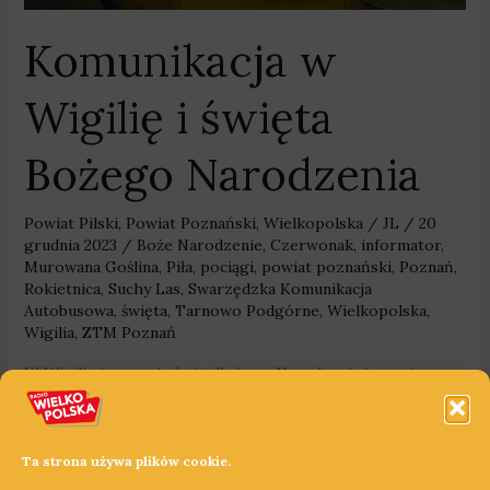
Komunikacja w
Wigilię i święta
Bożego Narodzenia
Powiat Pilski
,
Powiat Poznański
,
Wielkopolska
/
JL
/
20
grudnia 2023
/
Boże Narodzenie
,
Czerwonak
,
informator
,
Murowana Goślina
,
Piła
,
pociągi
,
powiat poznański
,
Poznań
,
Rokietnica
,
Suchy Las
,
Swarzędzka Komunikacja
Autobusowa
,
święta
,
Tarnowo Podgórne
,
Wielkopolska
,
Wigilia
,
ZTM Poznań
W Wigilię i w czasie świąt Bożego Narodzenia inaczej
będzie funkcjonować komunikacja publiczna w aglomeracji
poznańskiej oraz w Pile. Jak będą jeździć autobusy?
Ta strona używa plików cookie.
Dowiedz się więcej »