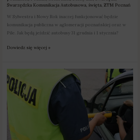
Swarzędzka Komunikacja Autobusowa
,
święta
,
ZTM Poznań
W Sylwestra i Nowy Rok inaczej funkcjonować będzie
komunikacja publiczna w aglomeracji poznańskiej oraz w
Pile. Jak będą jeździć autobusy 31 grudnia i 1 stycznia?
Dowiedz się więcej »
13
wypadków,
16
rannych
i
aż
50
pijanych
za