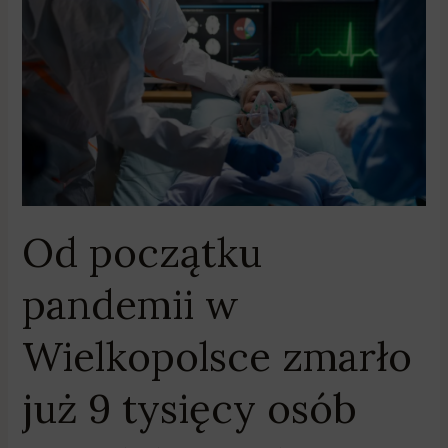
początku
pandemii
w
Wielkopolsce
zmarło
już
9
tysięcy
osób
Od początku
pandemii w
Wielkopolsce zmarło
już 9 tysięcy osób