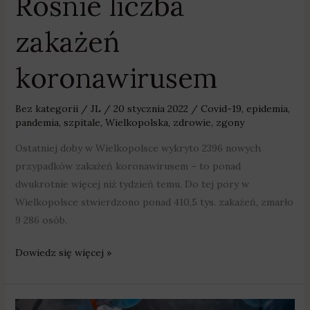
Rośnie liczba
zakażeń
koronawirusem
Bez kategorii
/
JL
/
20 stycznia 2022
/
Covid-19
,
epidemia
,
pandemia
,
szpitale
,
Wielkopolska
,
zdrowie
,
zgony
Ostatniej doby w Wielkopolsce wykryto 2396 nowych
przypadków zakażeń koronawirusem – to ponad
dwukrotnie więcej niż tydzień temu. Do tej pory w
Wielkopolsce stwierdzono ponad 410,5 tys. zakażeń, zmarło
9 286 osób.
Dowiedz się więcej »
Od