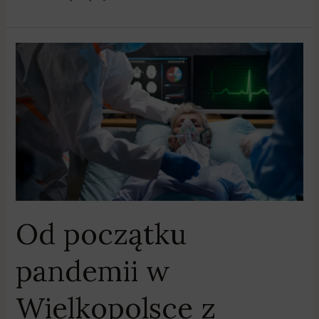
Od
początku
pandemii
w
Wielkopolsce
z
powodu
Covid-
19
zmarło
Od początku
9466
osób
pandemii w
Wielkopolsce z