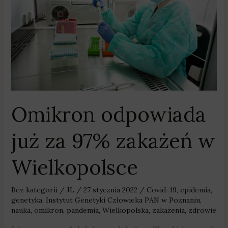
97%
zakażeń
w
Wielkopolsce
Omikron odpowiada
już za 97% zakażeń w
Wielkopolsce
Bez kategorii
/
JL
/
27 stycznia 2022
/
Covid-19
,
epidemia
,
genetyka
,
Instytut Genetyki Człowieka PAN w Poznaniu
,
nauka
,
omikron
,
pandemia
,
Wielkopolska
,
zakażenia
,
zdrowie