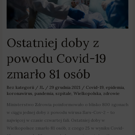
19
zmarło
81
osób
Ostatniej doby z
powodu Covid-19
zmarło 81 osób
Bez kategorii
/
JL
/
29 grudnia 2021
/
Covid-19
,
epidemia
,
koronawirus
,
pandemia
,
szpitale
,
Wielkopolska
,
zdrowie
Ministerstwo Zdrowia poinformowało o blisko 800 zgonach
w ciągu jednej doby z powodu wirusa Sars-Cov-2 – to
najwięcej w czasie czwartej fali. Ostatniej doby w
Wielkopolsce zmarło 81 osób, z czego 25 w wyniku Covid-