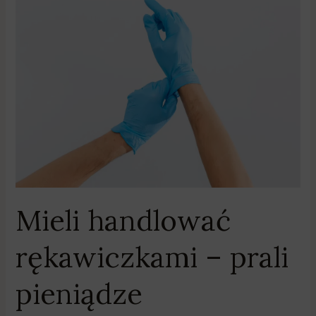
Mieli
handlować
rękawiczkami
–
prali
pieniądze
Mieli handlować
rękawiczkami – prali
pieniądze