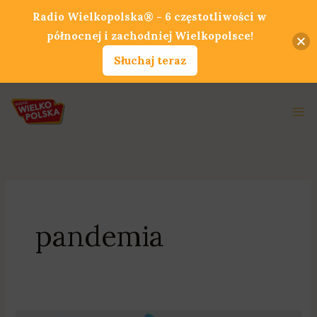
Przejdź
Radio Wielkopolska® - 6 częstotliwości w
do
północnej i zachodniej Wielkopolsce!
treści
Słuchaj teraz
Ma
Me
pandemia