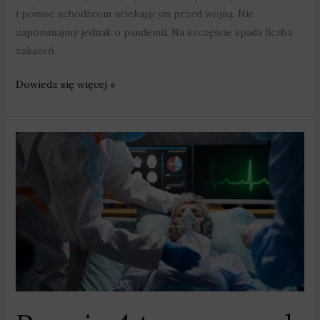
i pomoc uchodźcom uciekającym przed wojną. Nie
zapominajmy jednak o pandemii. Na szczęście spada liczba
zakażeń.
Dowiedz się więcej »
Prawie
4
tys.
nowych
zakażeń
Covid-
19
w
Wielkopolsce
–