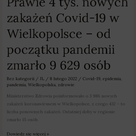
Prawie 4 tys. nowych
od
początku
zakażeń Covid-19 w
pandemii
zmarło
Wielkopolsce – od
9
629
początku pandemii
osób
zmarło 9 629 osób
Bez kategorii
/
JL
/
8 lutego 2022
/
Covid-19
,
epidemia
,
pandemia
,
Wielkopolska
,
zdrowie
Ministerstwo Zdrowia poinformowało o 3 986 nowych
zakażeń koronawirusem w Wielkopolsce, z czego 432 – to
liczba ponownych zakażeń. Ostatniej doby w regionie
zmarło 15 osób.
Dowiedz się więcej »