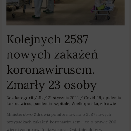
23
osoby
Kolejnych 2587
nowych zakażeń
koronawirusem.
Zmarły 23 osoby
Bez kategorii
/
JL
/
21 stycznia 2022
/
Covid-19
,
epidemia
,
koronawirus
,
pandemia
,
szpitale
,
Wielkopolska
,
zdrowie
Ministerstwo Zdrowia poinformowało o 2587 nowych
przypadkach zakażeń koronawirusem – to o prawie 200
więcej zachorowań niż wczoraj. Ostatniej doby w