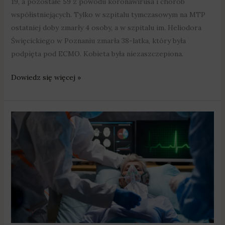
19, a pozostałe 59 z powodu koronawirusa i chorób
współistniejących. Tylko w szpitalu tymczasowym na MTP
ostatniej doby zmarły 4 osoby, a w szpitalu im. Heliodora
Święcickiego w Poznaniu zmarła 38-latka, który była
podpięta pod ECMO. Kobieta była niezaszczepiona.
Dowiedz się więcej »
Ostatniej
doby
z
powodu
Covid-
19
zmarło
81
osób