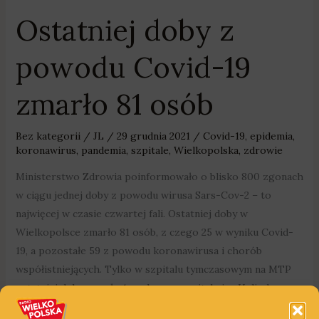
Ostatniej doby z
powodu Covid-19
zmarło 81 osób
Bez kategorii
/
JL
/
29 grudnia 2021
/
Covid-19
,
epidemia
,
koronawirus
,
pandemia
,
szpitale
,
Wielkopolska
,
zdrowie
Ministerstwo Zdrowia poinformowało o blisko 800 zgonach
w ciągu jednej doby z powodu wirusa Sars-Cov-2 – to
najwięcej w czasie czwartej fali. Ostatniej doby w
Wielkopolsce zmarło 81 osób, z czego 25 w wyniku Covid-
19, a pozostałe 59 z powodu koronawirusa i chorób
współistniejących. Tylko w szpitalu tymczasowym na MTP
ostatniej doby zmarły 4 osoby, a w szpitalu im. Heliodora
Święcickiego w Poznaniu zmarła 38-latka, który była