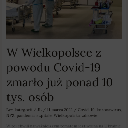
Covid-
19
zmarło
już
ponad
10
tys.
W Wielkopolsce z
osób
powodu Covid-19
zmarło już ponad 10
tys. osób
Bez kategorii
/
JL
/
11 marca 2022
/
Covid-19
,
koronawirus
,
NFZ
,
pandemia
,
szpitale
,
Wielkopolska
,
zdrowie
W tej chwili najważniejszym tematem jest wojna na Ukrainie