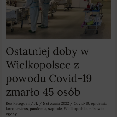
z
powodu
Covid-
19
zmarło
45
osób
Ostatniej doby w
Wielkopolsce z
powodu Covid-19
zmarło 45 osób
Bez kategorii
/
JL
/
5 stycznia 2022
/
Covid-19
,
epidemia
,
koronawirus
,
pandemia
,
szpitale
,
Wielkopolska
,
zdrowie
,
zgony