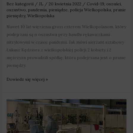
Bez kategorii
/
JL
/
20 kwietnia 2022
/
Covid-19
,
oszuści
,
oszustwo
,
pandemia
,
pieniądze
,
policja Wielkopolska
,
pranie
pieniędzy
,
Wielkopolska
Nawet 10 lat więzienia grozi czterem Wielkopolanom, który
podejrzani są o oszustwa przy handlu rękawiczkami
nitrylowymi w czasie pandemii. Jak mówi sierżant sztabowy
Łukasz Kędziora z wielkopolskiej policji 2 kobiety i 2
mężczyzn prowadzili spółkę, która podejrzana jest o pranie
pieniędzy.
Dowiedz się więcej »
W
Wielkopolsce
z
powodu