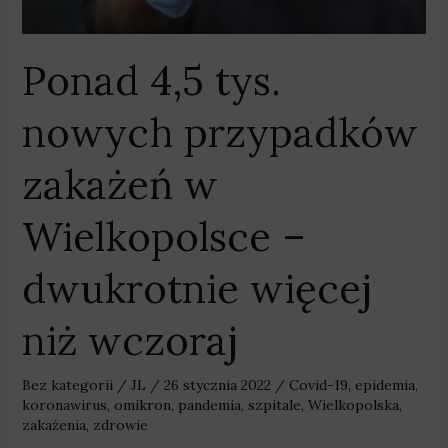
dwukrotnie
więcej
Ponad 4,5 tys.
niż
wczoraj
nowych przypadków
zakażeń w
Wielkopolsce –
dwukrotnie więcej
niż wczoraj
Bez kategorii
/
JL
/
26 stycznia 2022
/
Covid-19
,
epidemia
,
koronawirus
,
omikron
,
pandemia
,
szpitale
,
Wielkopolska
,
zakażenia
,
zdrowie