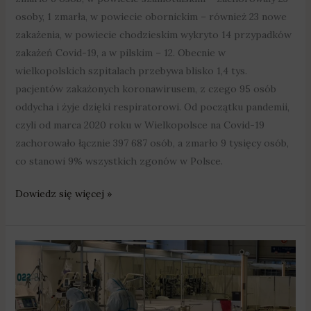
osoby, 1 zmarła, w powiecie obornickim – również 23 nowe
zakażenia, w powiecie chodzieskim wykryto 14 przypadków
zakażeń Covid-19, a w pilskim – 12. Obecnie w
wielkopolskich szpitalach przebywa blisko 1,4 tys.
pacjentów zakażonych koronawirusem, z czego 95 osób
oddycha i żyje dzięki respiratorowi. Od początku pandemii,
czyli od marca 2020 roku w Wielkopolsce na Covid-19
zachorowało łącznie 397 687 osób, a zmarło 9 tysięcy osób,
co stanowi 9% wszystkich zgonów w Polsce.
Dowiedz się więcej »
Ostatniej
doby
w
Wielkopolsce