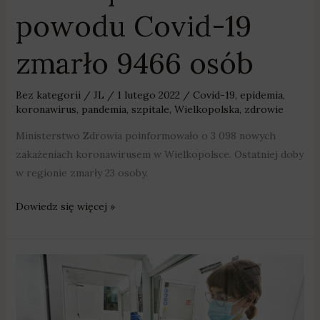
powodu Covid-19
zmarło 9466 osób
Bez kategorii
/
JL
/
1 lutego 2022
/
Covid-19
,
epidemia
,
koronawirus
,
pandemia
,
szpitale
,
Wielkopolska
,
zdrowie
Ministerstwo Zdrowia poinformowało o 3 098 nowych
zakażeniach koronawirusem w Wielkopolsce. Ostatniej doby
w regionie zmarły 23 osoby.
Dowiedz się więcej »
Omikron
odpowiada
już
za