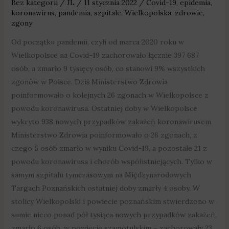
Bez kategorii
/
JL
/
11 stycznia 2022
/
Covid-19
,
epidemia
,
koronawirus
,
pandemia
,
szpitale
,
Wielkopolska
,
zdrowie
,
zgony
Od początku pandemii, czyli od marca 2020 roku w
Wielkopolsce na Covid-19 zachorowało łącznie 397 687
osób, a zmarło 9 tysięcy osób, co stanowi 9% wszystkich
zgonów w Polsce. Dziś Ministerstwo Zdrowia
poinformowało o kolejnych 26 zgonach w Wielkopolsce z
powodu koronawirusa. Ostatniej doby w Wielkopolsce
wykryto 938 nowych przypadków zakażeń koronawirusem.
Ministerstwo Zdrowia poinformowało o 26 zgonach, z
czego 5 osób zmarło w wyniku Covid-19, a pozostałe 21 z
powodu koronawirusa i chorób współistniejących. Tylko w
samym szpitalu tymczasowym na Międzynarodowych
Targach Poznańskich ostatniej doby zmarły 4 osoby. W
stolicy Wielkopolski i powiecie poznańskim stwierdzono w
sumie nieco ponad pół tysiąca nowych przypadków zakażeń,
zmarło 6 osób, w powiecie szamotulskim – zachorowały 23