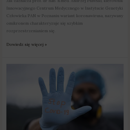
Jak zaznacza prof. dr hab. n.med. Andrzej Pławski, kierownik
Innowacyjnego Centrum Medycznego w Instytucie Genetyki
Człowieka PAN w Poznaniu wariant koronawirusa, nazywany
omikronem charakteryzuje się szybkim
rozprzestrzenianiem się.
Dowiedz się więcej »
Ponad
4,5
tys.
nowych
przypadków
zakażeń
w
Wielkopolsce
–