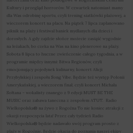
Kultury i przegląd horrorów. W czwartek natomiast mamy
dla Was odrobinę sportu, czyli trening siatkówki plażowej, a
wieczorem koncert na placu. Na piątek 7 lipca zaplanowano
piknik na plaży i festiwal baniek mydlanych dla dzieci i
dorosłych. A gdy zajdzie słońce możecie zasiąść wygodnie
na leżakach, bo czeka na Was na kino plenerowe na plaży.
Sobota 8 lipca to huczne zwieńczenie całego tygodnia, a w
programie między innymi: Bitwa Regionów, czyli
emocjonujący pojedynek kulinarny, koncert Alicji
Przybylskiej i zespołu Song Vibe. Będzie też występ Polonii
Amerykańskiej, a wieczorem finał, czyli koncert Michała
Sołtana – wokalisty znanego z 9 edycji MUST BE THE
MUSIC oraz zabawa taneczna z zespołem ATUT. Radio
Wielkopolska® na żywo z Rogoźna To nie koniec atrakcji z
okazji rozpoczęcia lata! Przez cały tydzień Radio
Wielkopolska® będzie nadawało swój program prosto z
plaży w Rogoźnie. Będzie okazja do poznania naszej ekipy