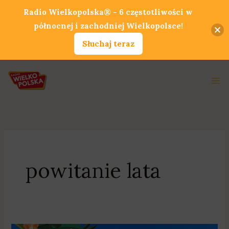
Przejdź
Radio Wielkopolska® - 6 częstotliwości w
do
północnej i zachodniej Wielkopolsce!
treści
Słuchaj teraz
Ma
Me
powitanie lata