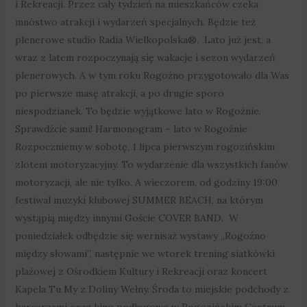
i Rekreacji. Przez cały tydzień na mieszkańców czeka
mnóstwo atrakcji i wydarzeń specjalnych. Będzie też
plenerowe studio Radia Wielkopolska®. Lato już jest, a
wraz z latem rozpoczynają się wakacje i sezon wydarzeń
plenerowych. A w tym roku Rogoźno przygotowało dla Was
po pierwsze masę atrakcji, a po drugie sporo
niespodzianek. To będzie wyjątkowe lato w Rogoźnie.
Sprawdźcie sami! Harmonogram – lato w Rogoźnie
Rozpoczniemy w sobotę, 1 lipca pierwszym rogozińskim
zlotem motoryzacyjny. To wydarzenie dla wszystkich fanów
motoryzacji, ale nie tylko. A wieczorem, od godziny 19:00
festiwal muzyki klubowej SUMMER BEACH, na którym
wystąpią między innymi Goście COVER BAND. W
poniedziałek odbędzie się wernisaż wystawy „Rogoźno
między słowami”, następnie we wtorek trening siatkówki
plażowej z Ośrodkiem Kultury i Rekreacji oraz koncert
Kapela Tu My z Doliny Wełny. Środa to miejskie podchody z
harcerzami oraz kino podłogowe w Rogozińskim Centrum