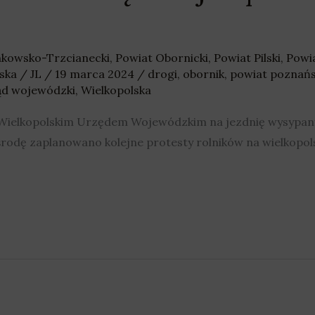
nkowsko-Trzcianecki
,
Powiat Obornicki
,
Powiat Pilski
,
Powi
ska
/
JL
/
19 marca 2024
/
drogi
,
obornik
,
powiat poznańs
ąd wojewódzki
,
Wielkopolska
d Wielkopolskim Urzędem Wojewódzkim na jezdnię wysypany
rodę zaplanowano kolejne protesty rolników na wielkopol