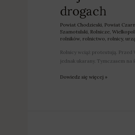
drogach
Powiat Chodzieski
,
Powiat Czar
Szamotulski
,
Rolnicze
,
Wielkopol
rolników
,
rolnictwo
,
rolnicy
,
urz
Rolnicy wciąż protestują. Prze
jednak ukarany. Tymczasem na ś
Dowiedz się więcej »