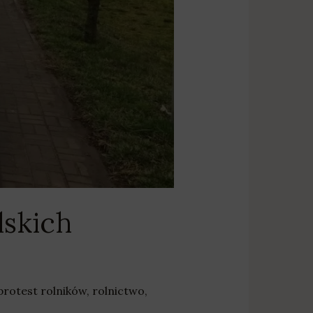
lskich
protest rolników
,
rolnictwo
,