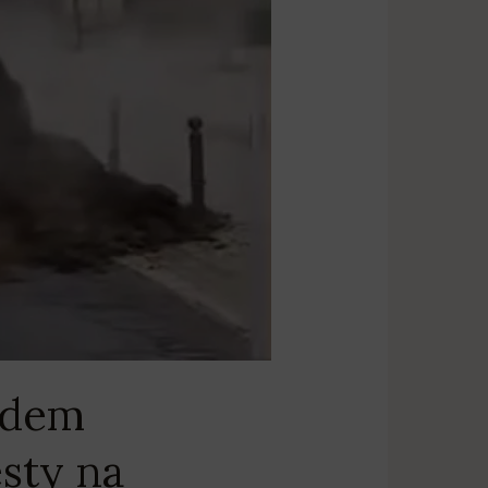
ędem
sty na