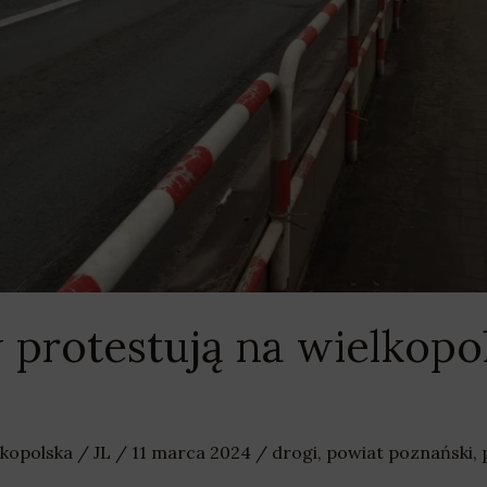
 protestują na wielkopo
lkopolska
/
JL
/
11 marca 2024
/
drogi
,
powiat poznański
,