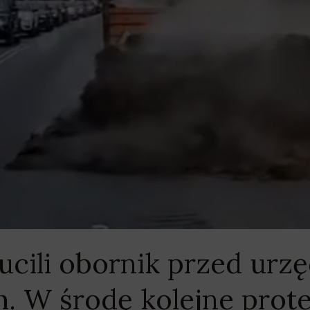
ucili obornik przed urz
 W środę kolejne prote