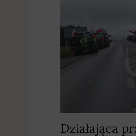
wspiera
strajki
rolników
Działająca p