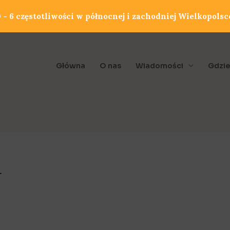
- 6 częstotliwości w północnej i zachodniej Wielkopolsc
Główna
O nas
Wiadomości
Gdzie
w