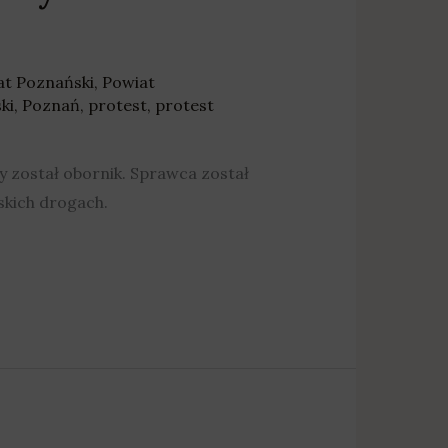
at Poznański
,
Powiat
ki
,
Poznań
,
protest
,
protest
 został obornik. Sprawca został
skich drogach.