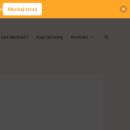
e!
Słuchaj teraz
Szukaj
 nas słuchać?
Kup reklamę
Kontakt