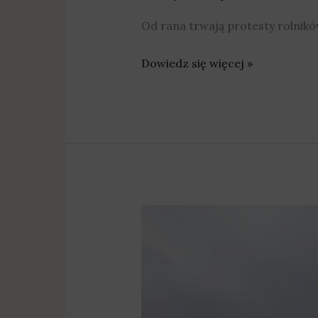
Od rana trwają protesty rolnikó
Dowiedz się więcej »
Działająca
przy
marszałku
Wielkopolska
Rada
Rolnica