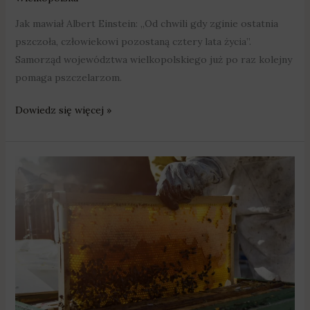
Jak mawiał Albert Einstein: „Od chwili gdy zginie ostatnia
pszczoła, człowiekowi pozostaną cztery lata życia”.
Samorząd województwa wielkopolskiego już po raz kolejny
pomaga pszczelarzom.
Dowiedz się więcej »
2
mln
zł
na
pszczoły