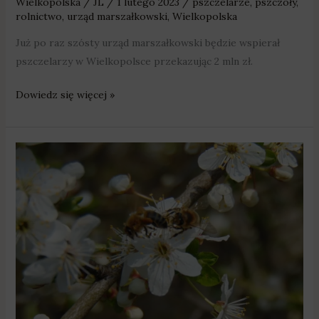
Wielkopolska
/
JL
/
1 lutego 2023
/
pszczelarze
,
pszczoły
,
rolnictwo
,
urząd marszałkowski
,
Wielkopolska
Już po raz szósty urząd marszałkowski będzie wspierał
pszczelarzy w Wielkopolsce przekazując 2 mln zł.
Dowiedz się więcej »
Wielkopolska
mecenasem
pszczół.
Kolejne
miliony
dla
pszczelarzy