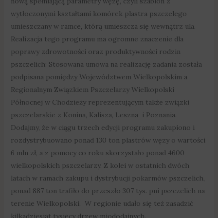
nową spełniającą parametry węzę, czyli szablon z
wytłoczonymi kształtami komórek plastra pszczelego
umieszczany w ramce, którą umieszcza się wewnątrz ula.
Realizacja tego programu ma ogromne znaczenie dla
poprawy zdrowotności oraz produktywności rodzin
pszczelich: Stosowana umowa na realizację zadania została
podpisana pomiędzy Województwem Wielkopolskim a
Regionalnym Związkiem Pszczelarzy Wielkopolski
Północnej w Chodzieży reprezentującym także związki
pszczelarskie z Konina, Kalisza, Leszna i Poznania.
Dodajmy, że w ciągu trzech edycji programu zakupiono i
rozdystrybuowano ponad 130 ton plastrów węzy o wartości
6 mln zł, a z pomocy co roku skorzystało ponad 4600
wielkopolskich pszczelarzy. Z kolei w ostatnich dwóch
latach w ramach zakupu i dystrybucji pokarmów pszczelich,
ponad 887 ton trafiło do przeszło 307 tys. pni pszczelich na
terenie Wielkopolski. W regionie udało się też zasadzić
kilkadziesiąt tysięcy drzew miododajnych.