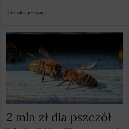
Dowiedz się więcej »
2
mln
zł
dla
pszczół
2 mln zł dla pszczół