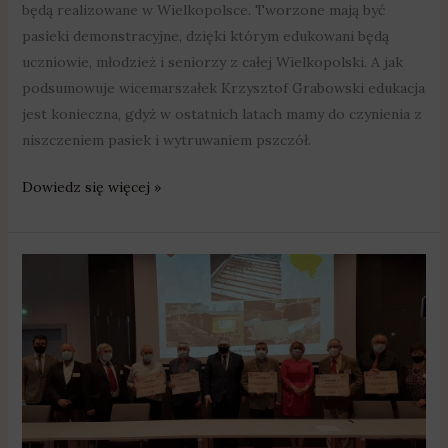
będą realizowane w Wielkopolsce. Tworzone mają być
pasieki demonstracyjne, dzięki którym edukowani będą
uczniowie, młodzież i seniorzy z całej Wielkopolski. A jak
podsumowuje wicemarszałek Krzysztof Grabowski edukacja
jest konieczna, gdyż w ostatnich latach mamy do czynienia z
niszczeniem pasiek i wytruwaniem pszczół.
Dowiedz się więcej »
2
mln
zł
dla
pszczelarzy