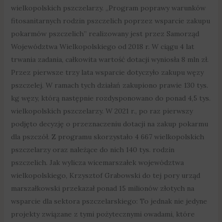
wielkopolskich pszczelarzy. „Program poprawy warunków
fitosanitarnych rodzin pszczelich poprzez wsparcie zakupu
pokarmów pszczelich” realizowany jest przez Samorząd
Województwa Wielkopolskiego od 2018 r. W ciągu 4 lat
trwania zadania, całkowita wartość dotacji wyniosła 8 mln zł.
Przez pierwsze trzy lata wsparcie dotyczyło zakupu węzy
pszczelej. W ramach tych działań zakupiono prawie 130 tys.
kg węzy, którą następnie rozdysponowano do ponad 4,5 tys.
wielkopolskich pszczelarzy. W 2021 r., po raz pierwszy
podjęto decyzję o przeznaczeniu dotacji na zakup pokarmu
dla pszczół. Z programu skorzystało 4 667 wielkopolskich
pszczelarzy oraz należące do nich 140 tys. rodzin
pszczelich. Jak wylicza wicemarszałek województwa
wielkopolskiego, Krzysztof Grabowski do tej pory urząd
marszałkowski przekazał ponad 15 milionów złotych na
wsparcie dla sektora pszczelarskiego: To jednak nie jedyne
projekty związane z tymi pożytecznymi owadami, które