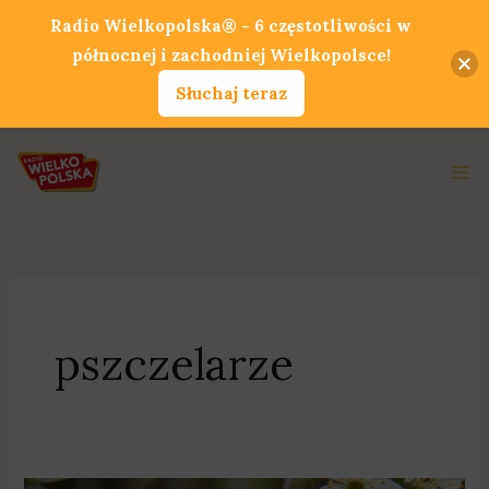
Przejdź
Radio Wielkopolska® - 6 częstotliwości w
do
północnej i zachodniej Wielkopolsce!
treści
Słuchaj teraz
Ma
Me
pszczelarze