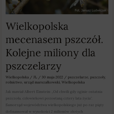
Wielkopolska
mecenasem pszczół.
Kolejne miliony dla
pszczelarzy
Wielkopolska
/
JL
/
30 maja 2022
/
pszczelarze
,
pszczoły
,
rolnictwo
,
urząd marszałkowski
,
Wielkopolska
Jak mawiał Albert Einstein: „Od chwili gdy zginie ostatnia
pszczoła, człowiekowi pozostaną cztery lata życia”.
Samorząd województwa wielkopolskiego już po raz piąty
dofinansował w wysokości 2 milionów złotych