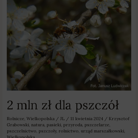
2
mln
zł
dla
pszczół
2 mln zł dla pszczół
Rolnicze
,
Wielkopolska
/
JL
/
11 kwietnia 2024
/
Krzysztof
Grabowski
,
natura
,
pasieki
,
przyroda
,
pszczelarze
,
pszczelnictwo
,
pszczoły
,
rolnictwo
,
urząd marszałkowski
,
Wielkopolska