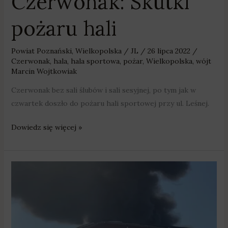
Czerwonak: Skutki
pożaru hali
Powiat Poznański
,
Wielkopolska
/
JL
/
26 lipca 2022
/
Czerwonak
,
hala
,
hala sportowa
,
pożar
,
Wielkopolska
,
wójt
Marcin Wojtkowiak
Czerwonak bez sali ślubów i sali sesyjnej, po tym jak w
czwartek doszło do pożaru hali sportowej przy ul. Leśnej.
Dowiedz się więcej »
Czerwonak:
Ogromny
pożar
hali
sportowej