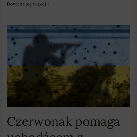
Dowiedz się więcej »
Czerwonak
pomaga
uchodźcom
z
Ukrainy
Czerwonak pomaga