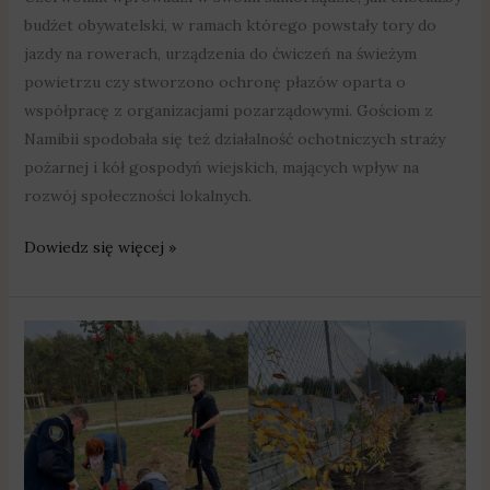
budżet obywatelski, w ramach którego powstały tory do
jazdy na rowerach, urządzenia do ćwiczeń na świeżym
powietrzu czy stworzono ochronę płazów oparta o
współpracę z organizacjami pozarządowymi. Gościom z
Namibii spodobała się też działalność ochotniczych straży
pożarnej i kół gospodyń wiejskich, mających wpływ na
rozwój społeczności lokalnych.
Dowiedz się więcej »
Urzędnicy
sami
posadzili
drzewa
–
zaoszczędzili