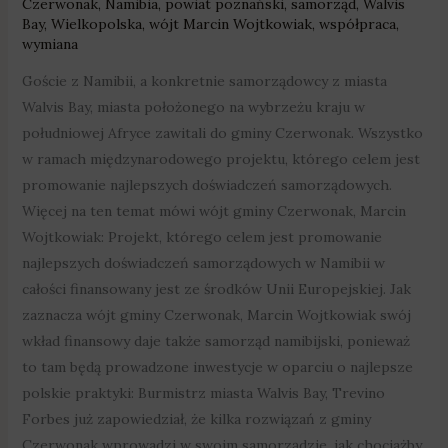
Czerwonak
,
Namibia
,
powiat poznański
,
samorząd
,
Walvis
Bay
,
Wielkopolska
,
wójt Marcin Wojtkowiak
,
współpraca
,
wymiana
Goście z Namibii, a konkretnie samorządowcy z miasta
Walvis Bay, miasta położonego na wybrzeżu kraju w
południowej Afryce zawitali do gminy Czerwonak. Wszystko
w ramach międzynarodowego projektu, którego celem jest
promowanie najlepszych doświadczeń samorządowych.
Więcej na ten temat mówi wójt gminy Czerwonak, Marcin
Wojtkowiak: Projekt, którego celem jest promowanie
najlepszych doświadczeń samorządowych w Namibii w
całości finansowany jest ze środków Unii Europejskiej. Jak
zaznacza wójt gminy Czerwonak, Marcin Wojtkowiak swój
wkład finansowy daje także samorząd namibijski, ponieważ
to tam będą prowadzone inwestycje w oparciu o najlepsze
polskie praktyki: Burmistrz miasta Walvis Bay, Trevino
Forbes już zapowiedział, że kilka rozwiązań z gminy
Czerwonak wprowadzi w swoim samorządzie, jak chociażby