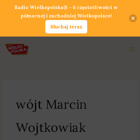
Przejdź
Radio Wielkopolska® - 6 częstotliwości w
do
północnej i zachodniej Wielkopolsce!
treści
Słuchaj teraz
Ma
Me
wójt Marcin
Wojtkowiak