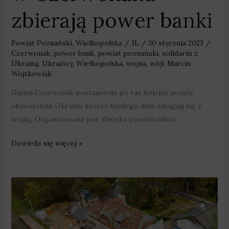
zbierają power banki
Powiat Poznański
,
Wielkopolska
/
JL
/
30 stycznia 2023
/
Czerwonak
,
power bank
,
powiat poznański
,
solidarni z
Ukrainą
,
Ukraińcy
,
Wielkopolska
,
wojna
,
wójt Marcin
Wojtkowiak
Gmina Czerwonak postanowiła po raz kolejny pomóc
obywatelom Ukrainy, którzy każdego dnia zmagają się z
wojną. Organizowana jest zbiórka powerbanków.
Dowiedz się więcej »
Modernizacja
dworca
w
Owińskach