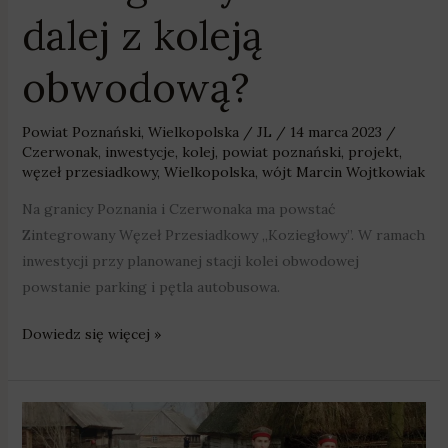
dalej z koleją
obwodową?
Powiat Poznański
,
Wielkopolska
/
JL
/
14 marca 2023
/
Czerwonak
,
inwestycje
,
kolej
,
powiat poznański
,
projekt
,
węzeł przesiadkowy
,
Wielkopolska
,
wójt Marcin Wojtkowiak
Na granicy Poznania i Czerwonaka ma powstać
Zintegrowany Węzeł Przesiadkowy „Koziegłowy”. W ramach
inwestycji przy planowanej stacji kolei obwodowej
powstanie parking i pętla autobusowa.
Dowiedz się więcej »
Wojskowa
asysta