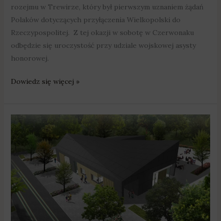
rozejmu w Trewirze, który był pierwszym uznaniem żądań
Polaków dotyczących przyłączenia Wielkopolski do
Rzeczypospolitej. Z tej okazji w sobotę w Czerwonaku
odbędzie się uroczystość przy udziale wojskowej asysty
honorowej.
Dowiedz się więcej »
W
Mielnie
powstanie
świetlica
wiejska,
boiska
i
siłownia