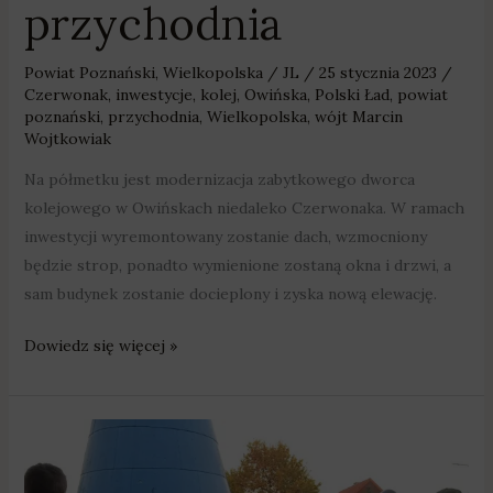
przychodnia
Powiat Poznański
,
Wielkopolska
/
JL
/
25 stycznia 2023
/
Czerwonak
,
inwestycje
,
kolej
,
Owińska
,
Polski Ład
,
powiat
poznański
,
przychodnia
,
Wielkopolska
,
wójt Marcin
Wojtkowiak
Na półmetku jest modernizacja zabytkowego dworca
kolejowego w Owińskach niedaleko Czerwonaka. W ramach
inwestycji wyremontowany zostanie dach, wzmocniony
będzie strop, ponadto wymienione zostaną okna i drzwi, a
sam budynek zostanie docieplony i zyska nową elewację.
Dowiedz się więcej »
Samorządowcy
z
Namibii