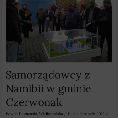
w
gminie
Czerwonak
Samorządowcy z
Namibii w gminie
Czerwonak
Powiat Poznański
,
Wielkopolska
/
JL
/
4 listopada 2022
/