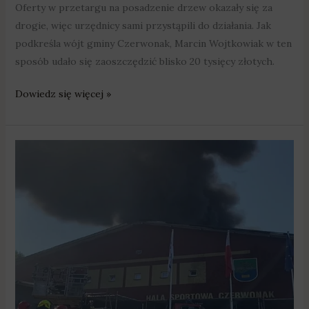
Oferty w przetargu na posadzenie drzew okazały się za
drogie, więc urzędnicy sami przystąpili do działania. Jak
podkreśla wójt gminy Czerwonak, Marcin Wojtkowiak w ten
sposób udało się zaoszczędzić blisko 20 tysięcy złotych.
Dowiedz się więcej »
Czerwonak:
Co
dalej
z
halą
po
pożarze?