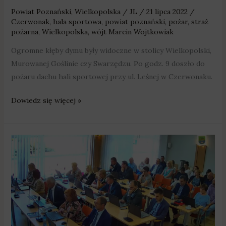
Powiat Poznański
,
Wielkopolska
/
JL
/
21 lipca 2022
/
Czerwonak
,
hala sportowa
,
powiat poznański
,
pożar
,
straż
pożarna
,
Wielkopolska
,
wójt Marcin Wojtkowiak
Ogromne kłęby dymu były widoczne w stolicy Wielkopolski,
Murowanej Goślinie czy Swarzędzu. Po godz. 9 doszło do
pożaru dachu hali sportowej przy ul. Leśnej w Czerwonaku.
Dowiedz się więcej »
Czerwonak:
Na
inwestycje
przeznaczono
28
mln
zł