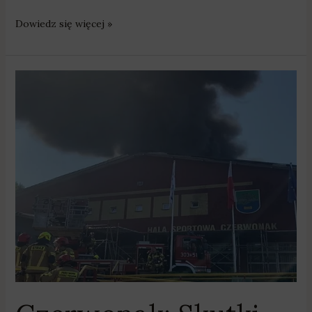
Dowiedz się więcej »
Czerwonak:
Skutki
pożaru
hali