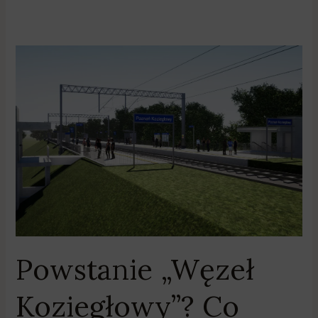
Powstanie
„Węzeł
Koziegłowy”?
Co
dalej
z
koleją
obwodową?
Powstanie „Węzeł
Koziegłowy”? Co