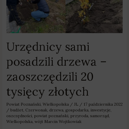
20
tysięcy
złotych
Urzędnicy sami
posadzili drzewa –
zaoszczędzili 20
tysięcy złotych
Powiat Poznański
,
Wielkopolska
/
JL
/
17 października 2022
/
budżet
,
Czerwonak
,
drzewa
,
gospodarka
,
inwestycje
,
oszczędności
,
powiat poznański
,
przyroda
,
samorząd
,
Wielkopolska
,
wójt Marcin Wojtkowiak