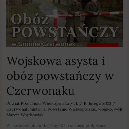
i
obóz
powstańczy
w
Czerwonaku
Wojskowa asysta i
obóz powstańczy w
Czerwonaku
Powiat Poznański
,
Wielkopolska
/
JL
/
16 lutego 2023
/
Czerwonak
,
historia
,
Powstanie Wielkopolskie
,
wojsko
,
wójt
Marcin Wojtkowiak
W czwartek obchodziliśmy 104. rocznicę podpisania