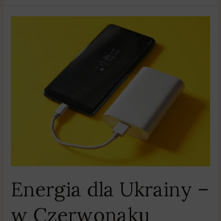
Energia
dla
Ukrainy
–
w
Czerwonaku
zbierają
power
banki
Energia dla Ukrainy –
w Czerwonaku