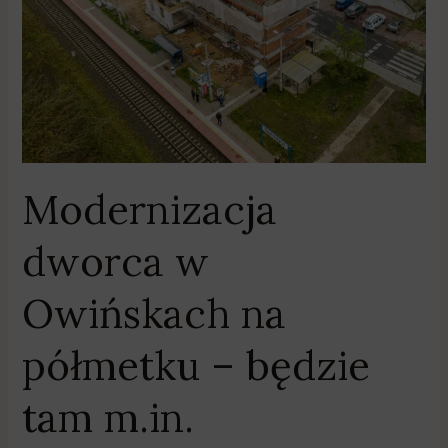
na
półmetku
–
będzie
tam
m.in.
przychodnia
Modernizacja
dworca w
Owińskach na
półmetku – będzie
tam m.in.