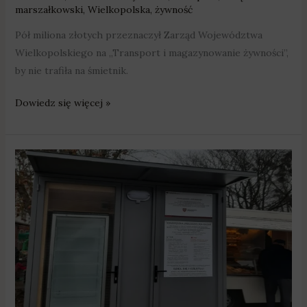
marszałkowski
,
Wielkopolska
,
żywność
Pół miliona złotych przeznaczył Zarząd Województwa
Wielkopolskiego na „Transport i magazynowanie żywności”,
by nie trafiła na śmietnik.
Dowiedz się więcej »
W
Swarzędzu
powstały
dwie
nowe
jadłodzielnie