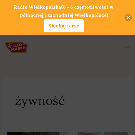
Przejdź
Radio Wielkopolska® - 6 częstotliwości w
do
północnej i zachodniej Wielkopolsce!
treści
Słuchaj teraz
Ma
Me
żywność