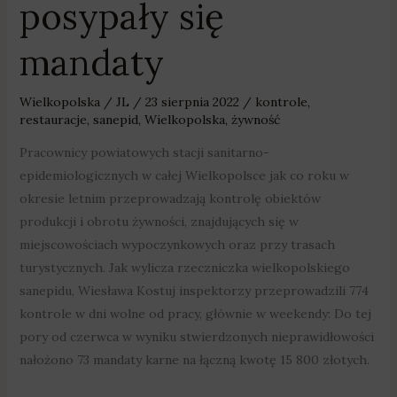
posypały się
mandaty
Wielkopolska
/
JL
/
23 sierpnia 2022
/
kontrole
,
restauracje
,
sanepid
,
Wielkopolska
,
żywność
Pracownicy powiatowych stacji sanitarno-
epidemiologicznych w całej Wielkopolsce jak co roku w
okresie letnim przeprowadzają kontrolę obiektów
produkcji i obrotu żywności, znajdujących się w
miejscowościach wypoczynkowych oraz przy trasach
turystycznych. Jak wylicza rzeczniczka wielkopolskiego
sanepidu, Wiesława Kostuj inspektorzy przeprowadzili 774
kontrole w dni wolne od pracy, głównie w weekendy: Do tej
pory od czerwca w wyniku stwierdzonych nieprawidłowości
nałożono 73 mandaty karne na łączną kwotę 15 800 złotych.