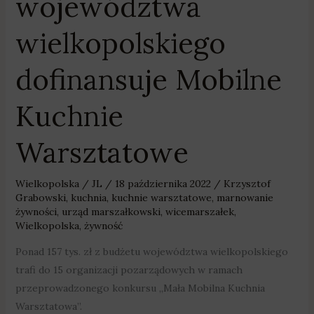
województwa
wielkopolskiego
dofinansuje Mobilne
Kuchnie
Warsztatowe
Wielkopolska
/
JL
/
18 października 2022
/
Krzysztof
Grabowski
,
kuchnia
,
kuchnie warsztatowe
,
marnowanie
żywności
,
urząd marszałkowski
,
wicemarszałek
,
Wielkopolska
,
żywność
Ponad 157 tys. zł z budżetu województwa wielkopolskiego
trafi do 15 organizacji pozarządowych w ramach
przeprowadzonego konkursu „Mała Mobilna Kuchnia
Warsztatowa”.