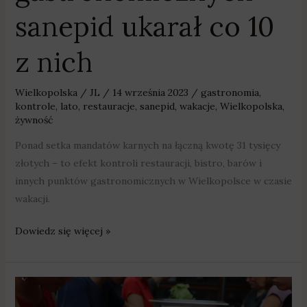
sanepid ukarał co 10
z nich
Wielkopolska
/
JL
/
14 września 2023
/
gastronomia
,
kontrole
,
lato
,
restauracje
,
sanepid
,
wakacje
,
Wielkopolska
,
żywność
Ponad setka mandatów karnych na łączną kwotę 31 tysięcy
złotych – to efekt kontroli restauracji, bistro, barów i
innych punktów gastronomicznych w Wielkopolsce w czasie
wakacji.
Dowiedz się więcej »
Żywność
a