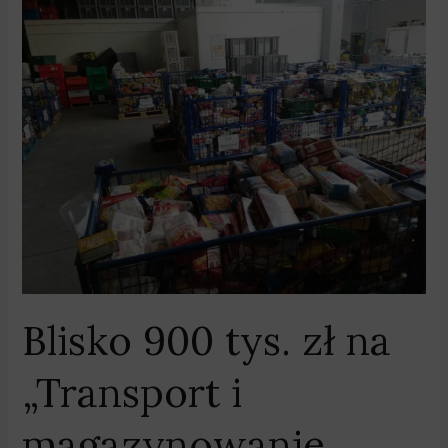
Blisko
900
tys.
zł
na
„Transport
i
magazynowanie
żywności
uratowanej
przed
zmarnowaniem”
Blisko 900 tys. zł na
„Transport i
magazynowanie