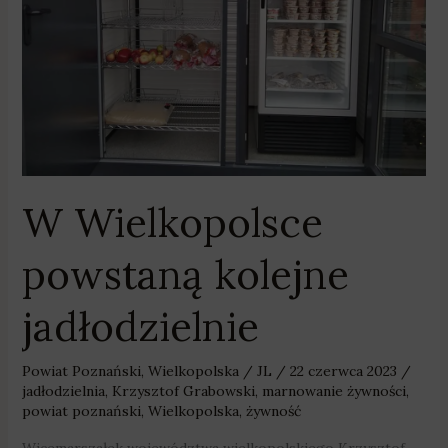
W Wielkopolsce
powstaną kolejne
jadłodzielnie
Powiat Poznański
,
Wielkopolska
/
JL
/
22 czerwca 2023
/
jadłodzielnia
,
Krzysztof Grabowski
,
marnowanie żywności
,
powiat poznański
,
Wielkopolska
,
żywność
Wicemarszałek województwa wielkopolskiego Krzysztof