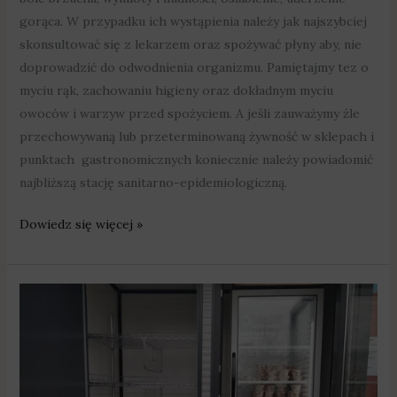
gorąca. W przypadku ich wystąpienia należy jak najszybciej
skonsultować się z lekarzem oraz spożywać płyny aby, nie
doprowadzić do odwodnienia organizmu. Pamiętajmy tez o
myciu rąk, zachowaniu higieny oraz dokładnym myciu
owoców i warzyw przed spożyciem. A jeśli zauważymy źle
przechowywaną lub przeterminowaną żywność w sklepach i
punktach gastronomicznych koniecznie należy powiadomić
najbliższą stację sanitarno-epidemiologiczną.
Dowiedz się więcej »
W
Wielkopolsce
powstaną
kolejne
jadłodzielnie