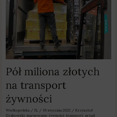
na
transport
żywności
Pół miliona złotych
na transport
żywności
Wielkopolska
/
JL
/
19 stycznia 2023
/
Krzysztof
Grabowski
,
marnowanie żywności
,
transport
,
urząd