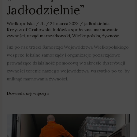
Jadłodzielnie”
Wielkopolska
/
JL
/
24 marca 2023
/
jadłodzielnia
,
Krzysztof Grabowski
,
lodówka społeczna
,
marnowanie
żywności
,
urząd marszałkowski
,
Wielkopolska
,
żywność
Już po raz trzeci Samorząd Województwa Wielkopolskiego
wesprze lokalne samorządy i organizacje pozarządowe
prowadzące działalność pomocową w zakresie dystrybucji
żywności terenie naszego województwa, wszystko po to, by
uniknąć marnowania żywności.
Dowiedz się więcej »
Pół
miliona
złotych