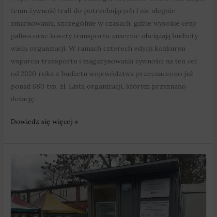
temu żywność trafi do potrzebujących i nie ulegnie
zmarnowaniu, szczególnie w czasach, gdzie wysokie ceny
paliwa oraz koszty transportu znacznie obciążają budżety
wielu organizacji: W ramach czterech edycji konkursu
wsparcia transportu i magazynowania żywności na ten cel
od 2020 roku z budżetu województwa przeznaczono już
ponad 680 tys. zł. Lista organizacji, którym przyznano
dotację:
Dowiedz się więcej »
Nie
wyrzucaj,
podziel
się
jedzeniem!