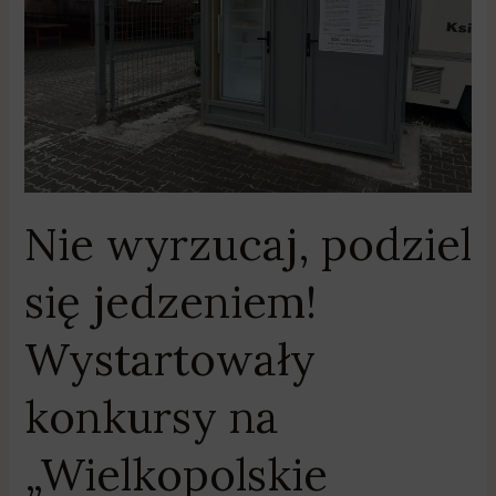
Wystartowały
konkursy
na
„Wielkopolskie
Jadłodzielnie”
Nie wyrzucaj, podziel
się jedzeniem!
Wystartowały
konkursy na
„Wielkopolskie