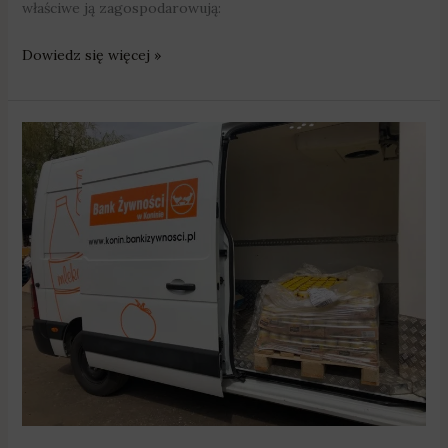
właściwe ją zagospodarowują:
Dowiedz się więcej »
Pół
miliona
złotych
na
ratowanie
żywności