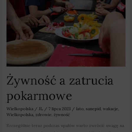
zatrucia
pokarmowe
Żywność a zatrucia
pokarmowe
Wielkopolska
/
JL
/
7 lipca 2023
/
lato
,
sanepid
,
wakacje
,
Wielkopolska
,
zdrowie
,
żywność
Szczególnie teraz podczas upałów warto zwrócić uwagę na