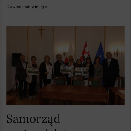
Dowiedz się więcej »
Samorząd
województwa
wielkopolskiego
dofinansuje
Mobilne
Kuchnie
Warsztatowe
Samorząd