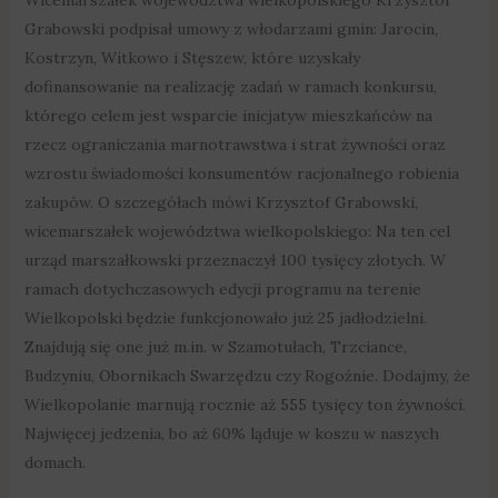
Grabowski podpisał umowy z włodarzami gmin: Jarocin,
Kostrzyn, Witkowo i Stęszew, które uzyskały
dofinansowanie na realizację zadań w ramach konkursu,
którego celem jest wsparcie inicjatyw mieszkańców na
rzecz ograniczania marnotrawstwa i strat żywności oraz
wzrostu świadomości konsumentów racjonalnego robienia
zakupów. O szczegółach mówi Krzysztof Grabowski,
wicemarszałek województwa wielkopolskiego: Na ten cel
urząd marszałkowski przeznaczył 100 tysięcy złotych. W
ramach dotychczasowych edycji programu na terenie
Wielkopolski będzie funkcjonowało już 25 jadłodzielni.
Znajdują się one już m.in. w Szamotułach, Trzciance,
Budzyniu, Obornikach Swarzędzu czy Rogoźnie. Dodajmy, że
Wielkopolanie marnują rocznie aż 555 tysięcy ton żywności.
Najwięcej jedzenia, bo aż 60% ląduje w koszu w naszych
domach.