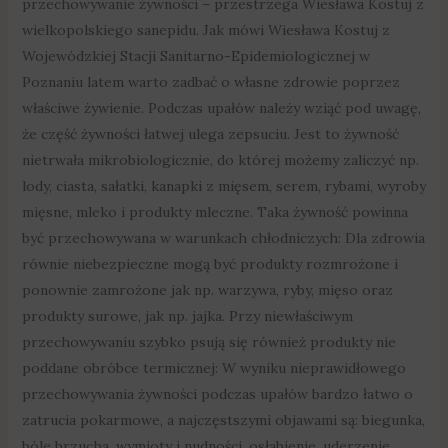
przechowywanie żywności – przestrzega Wiesława Kostuj z
wielkopolskiego sanepidu. Jak mówi Wiesława Kostuj z
Wojewódzkiej Stacji Sanitarno-Epidemiologicznej w
Poznaniu latem warto zadbać o własne zdrowie poprzez
właściwe żywienie. Podczas upałów należy wziąć pod uwagę,
że część żywności łatwej ulega zepsuciu. Jest to żywność
nietrwała mikrobiologicznie, do której możemy zaliczyć np.
lody, ciasta, sałatki, kanapki z mięsem, serem, rybami, wyroby
mięsne, mleko i produkty mleczne. Taka żywność powinna
być przechowywana w warunkach chłodniczych: Dla zdrowia
równie niebezpieczne mogą być produkty rozmrożone i
ponownie zamrożone jak np. warzywa, ryby, mięso oraz
produkty surowe, jak np. jajka. Przy niewłaściwym
przechowywaniu szybko psują się również produkty nie
poddane obróbce termicznej: W wyniku nieprawidłowego
przechowywania żywności podczas upałów bardzo łatwo o
zatrucia pokarmowe, a najczęstszymi objawami są: biegunka,
bóle brzucha, wymioty i nudności, osłabienie, uderzenie