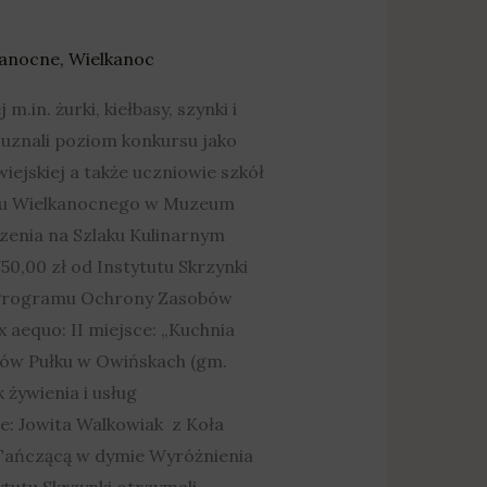
kanocne
,
Wielkanoc
.in. żurki, kiełbasy, szynki i
ry uznali poziom konkursu jako
ejskiej a także uczniowie szkół
arku Wielkanocnego w Muzeum
enia na Szlaku Kulinarnym
50,00 zł od Instytutu Skrzynki
 Programu Ochrony Zasobów
aequo: II miejsce: „Kuchnia
ów Pułku w Owińskach (gm.
 żywienia i usług
e: Jowita Walkowiak z Koła
 Tańczącą w dymie Wyróżnienia
ytutu Skrzynki otrzymali