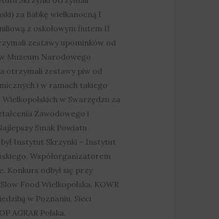
ki) za Babkę wielkanocną I
iliową z oskołowym fiutem II
 otrzymali zestawy upominków od
025 w Muzeum Narodowego
ca otrzymali zestawy piw od
micznych i w ramach takiego
w Wielkopolskich w Swarzędzu za
Kształcenia Zawodowego i
Najlepszy Smak Powiatu
ł Instytut Skrzynki – Instytut
ańskiego. Współorganizatorem
 Konkurs odbył się przy
a Slow Food Wielkopolska, KOWR
edzibą w Poznaniu, Sieci
TOP AGRAR Polska,