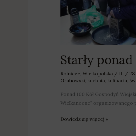
w
trzy
minuty
Starły ponad
Rolnicze
,
Wielkopolska
/
JL
/
28
Grabowski
,
kuchnia
,
kulinaria
,
św
Ponad 100 Kół Gospodyń Wiejskic
Wielkanocne” organizowanego 
Dowiedz się więcej »