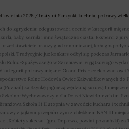
4 kwietnia 2025
/
Instytut Skrzynki
,
kuchnia
,
potrawy wiel
h do zgryzienia: zdegustować i ocenić w kategorii mięsnej m
urki, baby, serniki i inne świąteczne ciasta. Eksperci z ju
i przedstawiciele branży gastronomicznej, koła gospodyń wi
opolski. Tradycyjnie już konkurs odbył się podczas Jarm
łu Rolno-Spożywczego w Szreniawie, wyjątkowego wydarz
 kategorii potrawy mięsne: Grand Prix – czek o wartości 7
ospodarstwo Rolne Hodowla Owiec Zakwalifikowanych do
(Poznań) za Szynkę jagnięcą wędzoną surową I miejsce ex 
 Szkolno-Wychowawczym dla Dzieci Niewidomych im. Syn
ranżowa Szkoła I i II stopnia w zawodzie kucharz i technik
nowy z jajkiem przepiórczym z chlebkiem NAN III miejsc
e „Kobiety sukcesu” (gm. Dopiewo, powiat poznański) za
ne wypieki: Grand Prix – czek o wartości 750,00 zł od Inst