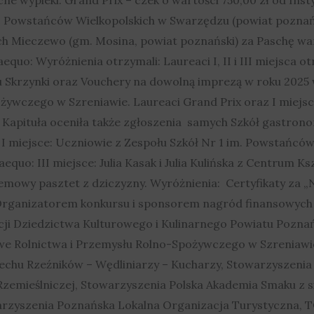
m. Powstańców Wielkopolskich w Swarzędzu (powiat poznańs
ch Mieczewo (gm. Mosina, powiat poznański) za Paschę wan
 aequo: Wyróżnienia otrzymali: Laureaci I, II i III miejsca
tu Skrzynki oraz Vouchery na dowolną imprezą w roku 2
żywczego w Szreniawie. Laureaci Grand Prix oraz I miejs
apituła oceniła także zgłoszenia samych Szkół gastrono
 I miejsce: Uczniowie z Zespołu Szkół Nr 1 im. Powstańcó
aequo: III miejsce: Julia Kasak i Julia Kulińska z Centrum 
mowy pasztet z dziczyzny. Wyróżnienia: Certyfikaty za „
Organizatorem konkursu i sponsorem nagród finansowych by
cji Dziedzictwa Kulturowego i Kulinarnego Powiatu Pozn
 Rolnictwa i Przemysłu Rolno-Spożywczego w Szreniawie.
echu Rzeźników – Wędliniarzy – Kucharzy, Stowarzyszeni
Rzemieślniczej, Stowarzyszenia Polska Akademia Smaku z si
arzyszenia Poznańska Lokalna Organizacja Turystyczna, 