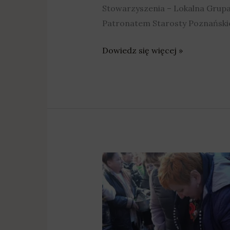
Stowarzyszenia – Lokalna Grup
Patronatem Starosty Poznański
Dowiedz się więcej »
Starły
ponad
pół
kilograma
chrzanu