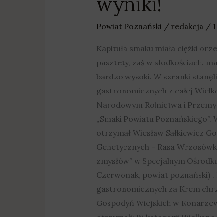
wyniki!
Powiat Poznański
/
redakcja
/
1
Kapituła smaku miała ciężki orzec
pasztety, zaś w słodkościach: maz
bardzo wysoki. W szranki stanęl
gastronomicznych z całej Wielk
Narodowym Rolnictwa i Przemys
„Smaki Powiatu Poznańskiego”. W
otrzymał Wiesław Sałkiewicz G
Genetycznych – Rasa Wrzosówka 
zmysłów” w Specjalnym Ośrodku
Czerwonak, powiat poznański) . B
gastronomicznych za Krem chrza
Gospodyń Wiejskich w Konarzewi
otrzymali: W kategorii Wielkanoc