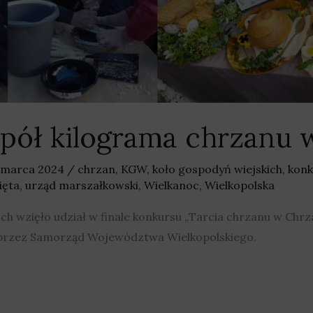
 pół kilograma chrzanu 
 marca 2024
/
chrzan
,
KGW
,
koło gospodyń wiejskich
,
konk
ięta
,
urząd marszałkowski
,
Wielkanoc
,
Wielkopolska
h wzięło udział w finale konkursu „Tarcia chrzanu w Chrz
przez Samorząd Województwa Wielkopolskiego.