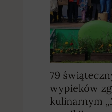
Stole
2025”.
Znamy
wyniki!
79 świąteczn
wypieków zg
kulinarnym „