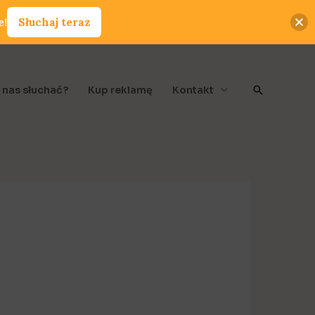
e!
Słuchaj teraz
Szukaj
 nas słuchać?
Kup reklamę
Kontakt