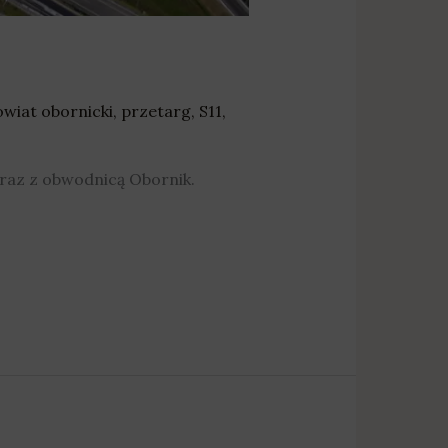
wiat obornicki
,
przetarg
,
S11
,
raz z obwodnicą Obornik.