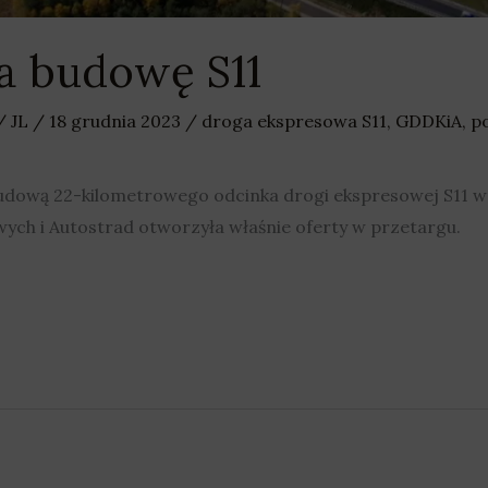
a budowę S11
/
JL
/
18 grudnia 2023
/
droga ekspresowa S11
,
GDDKiA
,
po
udową 22-kilometrowego odcinka drogi ekspresowej S11 w
ych i Autostrad otworzyła właśnie oferty w przetargu.