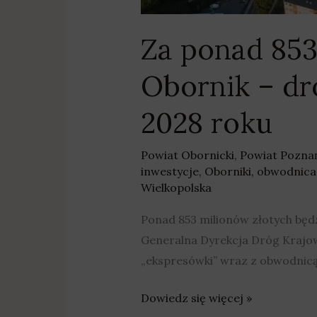
ekspresowa
ma
Za ponad 853
być
gotowa
Obornik – d
w
2028
2028 roku
roku
Powiat Obornicki
,
Powiat Pozna
inwestycje
,
Oborniki
,
obwodnica
Wielkopolska
Ponad 853 milionów złotych będ
Generalna Dyrekcja Dróg Krajow
„ekspresówki” wraz z obwodnicą
Dowiedz się więcej »