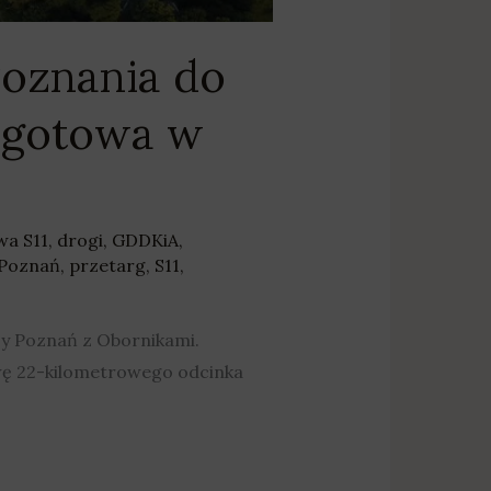
Poznania do
 gotowa w
wa S11
,
drogi
,
GDDKiA
,
Poznań
,
przetarg
,
S11
,
zy Poznań z Obornikami.
wę 22-kilometrowego odcinka