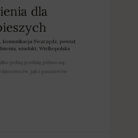
ienia dla
pieszych
A
,
komunikacja Swarzędz
,
powiat
dnienia
,
wiadukt
,
Wielkopolska
lko jedną jezdnią północną,
 kierowców, jak i pasażerów