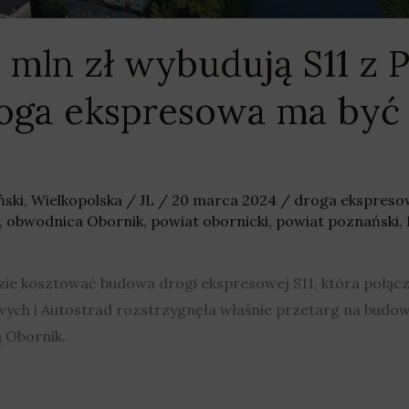
 mln zł wybudują S11 z 
roga ekspresowa ma być
ński
,
Wielkopolska
/
JL
/
20 marca 2024
/
droga ekspreso
,
obwodnica Obornik
,
powiat obornicki
,
powiat poznański
,
zie kosztować budowa drogi ekspresowej S11, która połąc
ych i Autostrad rozstrzygnęła właśnie przetarg na budo
 Obornik.