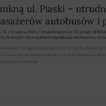
kną ul. Piaski – utrudn
asażerów autobusów i 
/
JL
/
6 marca 2024
/
droga krajowa nr 92
,
drogi
,
GDDKi
ty
,
Swarzędz
,
Swarzędzka Komunikacja Autobusowa
,
utru
aduktów w ciągi drogi krajowej nr 92. Ruch odbywa się ty
, która stała się dwukierunkowa. Od poniedziałku zarówno
ą kolejne utrudnienia.