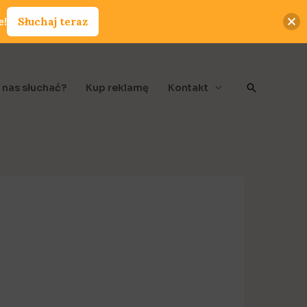
e!
Słuchaj teraz
Szukaj
 nas słuchać?
Kup reklamę
Kontakt