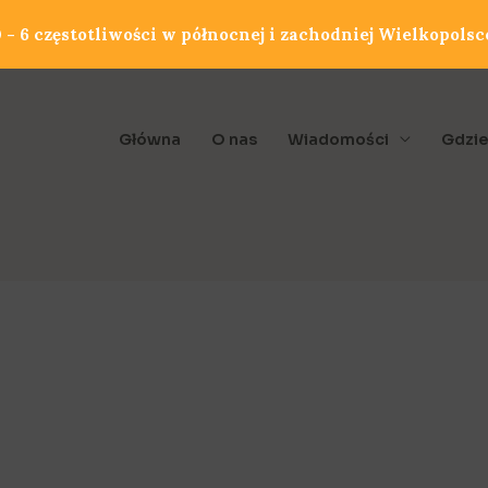
- 6 częstotliwości w północnej i zachodniej Wielkopolsc
Główna
O nas
Wiadomości
Gdzie