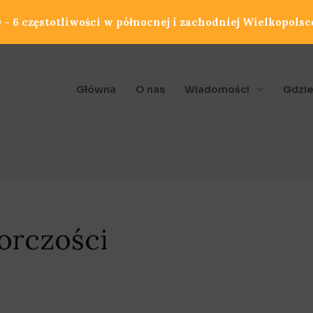
- 6 częstotliwości w północnej i zachodniej Wielkopolsc
Główna
O nas
Wiadomości
Gdzie
orczości