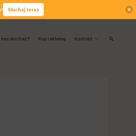
e!
Słuchaj teraz
Szukaj
 nas słuchać?
Kup reklamę
Kontakt