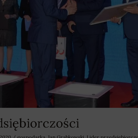
dsiębiorczości
 2020
/
gospodarka
,
Jan Grabkowski
,
Lider przedsiębiorczo