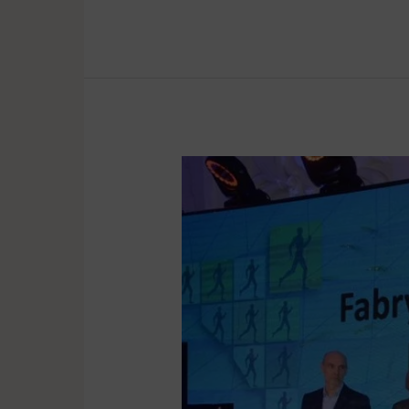
Liderzy
przedsiębiorczości