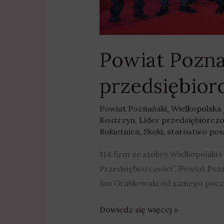
Powiat Pozna
przedsiębior
Powiat Poznański
,
Wielkopolska
Kostrzyn
,
Lider przedsiębiorczo
Rokietnica
,
Skoki
,
starostwo pow
114 firm ze stolicy Wielkopolski
Przedsiębiorczości”. Powiat Poz
Jan Grabkowski od samego począ
Dowiedz się więcej »