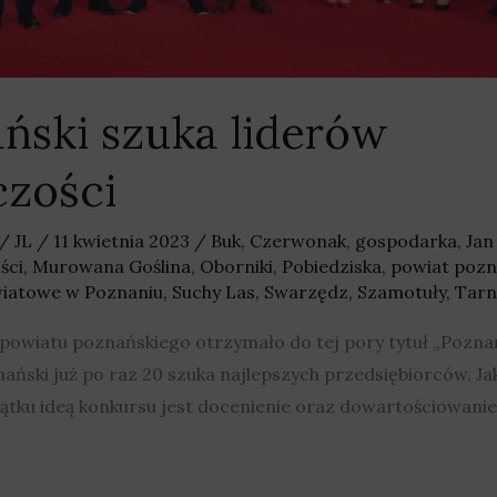
ński szuka liderów
czości
/
JL
/
11 kwietnia 2023
/
Buk
,
Czerwonak
,
gospodarka
,
Jan
ści
,
Murowana Goślina
,
Oborniki
,
Pobiedziska
,
powiat pozn
iatowe w Poznaniu
,
Suchy Las
,
Swarzędz
,
Szamotuły
,
Tarn
 i powiatu poznańskiego otrzymało do tej pory tytuł „Pozn
nański już po raz 20 szuka najlepszych przedsiębiorców. Ja
tku ideą konkursu jest docenienie oraz dowartościowanie