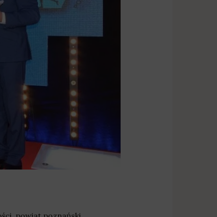
ści
,
powiat poznański
,