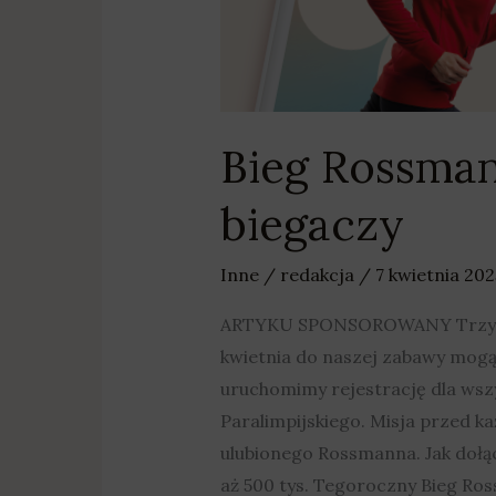
Bieg Rossmann
biegaczy
Inne
/
redakcja
/
7 kwietnia 20
ARTYKU SPONSOROWANY Trzy… dwa
kwietnia do naszej zabawy mogą 
uruchomimy rejestrację dla wszy
Paralimpijskiego. Misja przed 
ulubionego Rossmanna. Jak dołąc
aż 500 tys. Tegoroczny Bieg Ro