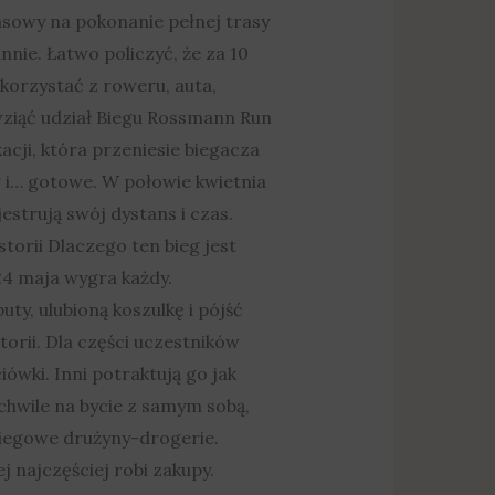
asowy na pokonanie pełnej trasy
nie. Łatwo policzyć, że za 10
korzystać z roweru, auta,
wziąć udział Biegu Rossmann Run
cji, która przeniesie biegacza
eg i… gotowe. W połowie kwietnia
strują swój dystans i czas.
storii Dlaczego ten bieg jest
24 maja wygra każdy.
y, ulubioną koszulkę i pójść
orii. Dla części uczestników
iówki. Inni potraktują go jak
chwile na bycie z samym sobą,
biegowe drużyny-drogerie.
ej najczęściej robi zakupy.