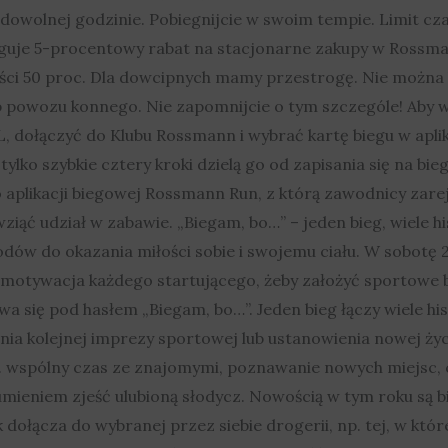
dowolnej godzinie. Pobiegnijcie w swoim tempie. Limit cz
uguje 5-procentowy rabat na stacjonarne zakupy w Rossman
ści 50 proc. Dla dowcipnych mamy przestrogę. Nie można 
ub powozu konnego. Nie zapomnijcie o tym szczególe! Aby 
 dołączyć do Klubu Rossmann i wybrać kartę biegu w aplika
ylko szybkie cztery kroki dzielą go od zapisania się na bi
aplikacji biegowej Rossmann Run, z którą zawodnicy zareje
ziąć udział w zabawie. „Biegam, bo…” – jeden bieg, wiele hi
dów do okazania miłości sobie i swojemu ciału. W sobotę 
otywacja każdego startującego, żeby założyć sportowe but
 się pod hasłem „Biegam, bo…”. Jeden bieg łączy wiele hist
zenia kolejnej imprezy sportowej lub ustanowienia nowej życ
. wspólny czas ze znajomymi, poznawanie nowych miejsc, 
umieniem zjeść ulubioną słodycz. Nowością w tym roku są 
k dołącza do wybranej przez siebie drogerii, np. tej, w któr