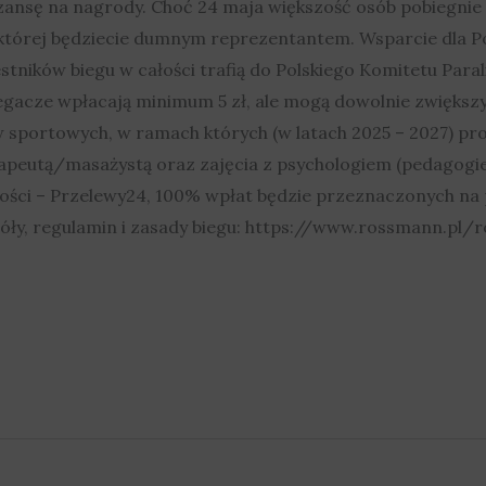
ansę na nagrody. Choć 24 maja większość osób pobiegnie ind
której będziecie dumnym reprezentantem. Wsparcie dla P
tników biegu w całości trafią do Polskiego Komitetu Paral
Biegacze wpłacają minimum 5 zł, ale mogą dowolnie zwiększy
sportowych, w ramach których (w latach 2025 – 2027) pr
erapeutą/masażystą oraz zajęcia z psychologiem (pedagog
ści – Przelewy24, 100% wpłat będzie przeznaczonych na pr
egóły, regulamin i zasady biegu: https://www.rossmann.p