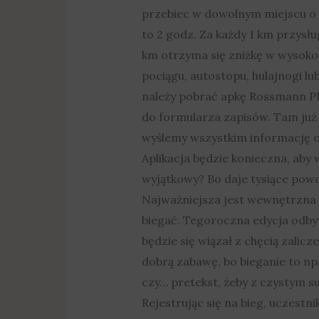
przebiec w dowolnym miejscu o 
to 2 godz. Za każdy 1 km przysł
km otrzyma się zniżkę w wysoko
pociągu, autostopu, hulajnogi l
należy pobrać apkę Rossmann PL,
do formularza zapisów. Tam już t
wyślemy wszystkim informację o 
Aplikacja będzie konieczna, aby w
wyjątkowy? Bo daje tysiące powo
Najważniejsza jest wewnętrzna m
biegać. Tegoroczna edycja odbywa
będzie się wiązał z chęcią zalic
dobrą zabawę, bo bieganie to np
czy… pretekst, żeby z czystym s
Rejestrując się na bieg, uczestni