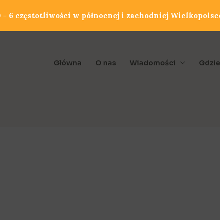
- 6 częstotliwości w północnej i zachodniej Wielkopolsc
Główna
O nas
Wiadomości
Gdzie