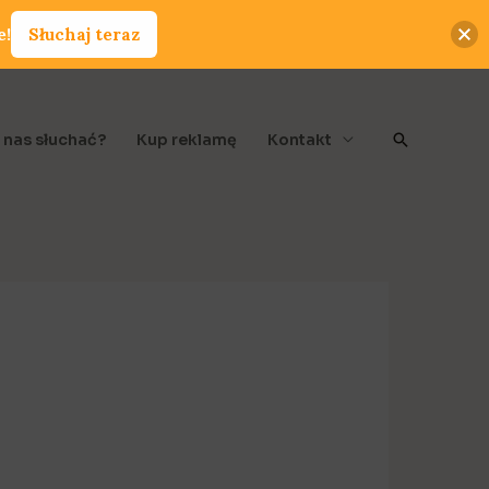
e!
Słuchaj teraz
Szukaj
 nas słuchać?
Kup reklamę
Kontakt