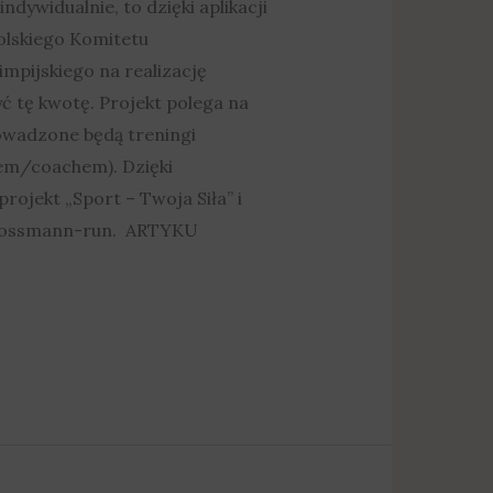
ywidualnie, to dzięki aplikacji
olskiego Komitetu
impijskiego na realizację
ć tę kwotę. Projekt polega na
owadzone będą treningi
iem/coachem). Dzięki
ojekt „Sport – Twoja Siła” i
l/rossmann-run. ARTYKU