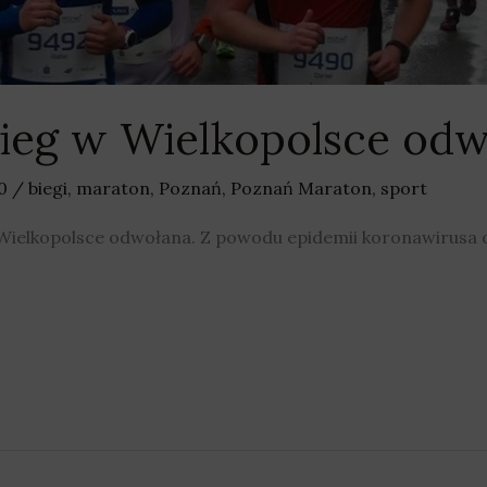
ieg w Wielkopolsce od
20
/
biegi
,
maraton
,
Poznań
,
Poznań Maraton
,
sport
ielkopolsce odwołana. Z powodu epidemii koronawirusa o