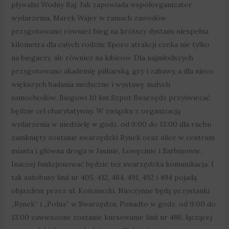
pływalni Wodny Raj. Jak zapowiada współorganizator
wydarzenia, Marek Wajer w ramach zawodów
przygotowano również bieg na krótszy dystans niespełna
kilometra dla całych rodzin: Sporo atrakcji czeka nie tylko
na biegaczy, ale również na kibiców. Dla najmłodszych
przygotowano akademię piłkarską, gry i zabawy, a dla nieco
większych badania medyczne i wystawę małych
samochodów. Biegowi 10 km Szpot Swarzędz przyświecać
będzie cel charytatywny. W związku z organizacją
wydarzenia w niedzielę w godz. od 9:00 do 13:00 dla ruchu
zamknięty zostanie swarzędzki Rynek oraz ulice w centrum
miasta i główna droga w Jasinie, Łowęcinie i Sarbinowie.
Inaczej funkcjonować będzie też swarzędzka komunikacja. I
tak autobusy linii nr 405, 412, 484, 491, 492 i 494 pojadą
objazdem przez ul. Kościuszki. Nieczynne będą przystanki
„Rynek” i „Polna” w Swarzędzu. Ponadto w godz. od 9:00 do
13:00 zawieszone zostanie kursowanie linii nr 486, łączącej