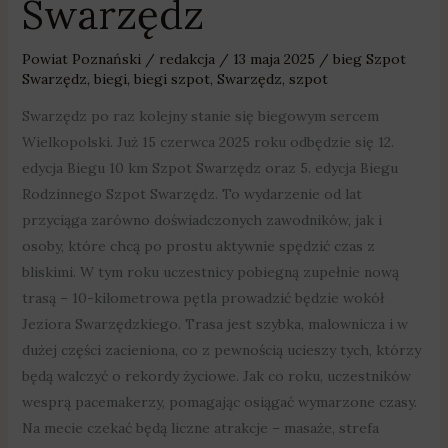
Swarzędz
Powiat Poznański
/
redakcja
/
13 maja 2025
/
bieg Szpot
Swarzędz
,
biegi
,
biegi szpot
,
Swarzędz
,
szpot
Swarzędz po raz kolejny stanie się biegowym sercem
Wielkopolski. Już 15 czerwca 2025 roku odbędzie się 12.
edycja Biegu 10 km Szpot Swarzędz oraz 5. edycja Biegu
Rodzinnego Szpot Swarzędz. To wydarzenie od lat
przyciąga zarówno doświadczonych zawodników, jak i
osoby, które chcą po prostu aktywnie spędzić czas z
bliskimi. W tym roku uczestnicy pobiegną zupełnie nową
trasą – 10-kilometrowa pętla prowadzić będzie wokół
Jeziora Swarzędzkiego. Trasa jest szybka, malownicza i w
dużej części zacieniona, co z pewnością ucieszy tych, którzy
będą walczyć o rekordy życiowe. Jak co roku, uczestników
wesprą pacemakerzy, pomagając osiągać wymarzone czasy.
Na mecie czekać będą liczne atrakcje – masaże, strefa