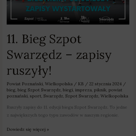
Szpot
Swarzędz
–
zapisy
11. Bieg Szpot
ruszyły!
Swarzędz – zapisy
ruszyły!
Powiat Poznański
,
Wielkopolska
/
KB
/
22 stycznia 2024
/
bieg
,
bieg Szpot Swarzędz
,
biegi
,
impreza
,
piknik
,
powiat
poznański
,
sport
,
Swarzędz
,
Szpot Swarzędz
,
Wielkopolska
Ruszyły zapisy do 11. edycji biegu Szpot Swarzędz. To jedne
z największych tego typu zawodów w naszym regionie.
Dowiedz się więcej »