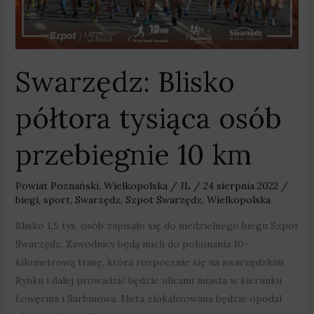
10
km
Swarzędz: Blisko
półtora tysiąca osób
przebiegnie 10 km
Powiat Poznański
,
Wielkopolska
/
JL
/
24 sierpnia 2022
/
biegi
,
sport
,
Swarzędz
,
Szpot Swarzędz
,
Wielkopolska
Blisko 1,5 tys. osób zapisało się do niedzielnego biegu Szpot
Swarzędz. Zawodnicy będą mieli do pokonania 10-
kilometrową trasę, która rozpocznie się na swarzędzkim
Rynku i dalej prowadzić będzie ulicami miasta w kierunku
Łowęcina i Sarbinowa. Meta zlokalizowana będzie opodal