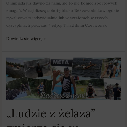
Olimpiada już dawno za nami, ale to nie koniec sportowych
zmagań. W najbliższą sobotę blisko 150 zawodników będzie
rywalizowało indywidualnie lub w sztafetach w trzech
dyscyplinach podczas 7. edycji Triathlonu Czerwonak.
Dowiedz się więcej »
„Ludzie
z
żelaza”
zmierzą
się
w
Owińskach
„Ludzie z żelaza”