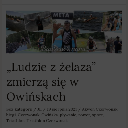
„Ludzie
z
żelaza”
zmierzą
się
w
Owińskach
„Ludzie z żelaza”
zmierzą się w
Owińskach
Bez kategorii
/
JL
/
19 sierpnia 2021
/
Akwen Czerwonak
,
biegi
,
Czerwonak
,
Owińska
,
pływanie
,
rower
,
sport
,
Triathlon
,
Triathlon Czerwonak