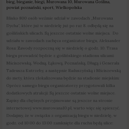
bieg
,
bieganie
,
biegi
,
Murowana 10
,
Murowana Goślina
,
powiat poznański
,
sport
,
Wielkopolska
Blisko 800 osób weźmie udział w zawodach „Murowana
Dycha”, które już w niedzielę już po raz 8. odbędą się na
goślińskich ulicach. Są jeszcze ostatnie wolne miejsca. Do
udziału w zawodach zachęca organizator biegu, Aleksander
Rosa: Zawody rozpoczną się w niedzielę o godz. 10. Trasa
biegu prowadzić będzie z goślińskiego stadionu ulicami:
Mściszewską, Wodną, Łąkową, Poznańską, Długą i Generała
Tadeusza Kutrzeby, a następnie Raduszyńską i Mściszewską
do mety, która zlokalizowana będzie na stadionie miejskim:
Oprócz samego biegu organizatorzy przygotowali kilka
dodatkowych atrakcji: Są jeszcze ostatnie wolne miejsce.
Zapisy dla chętnych przyjmowane są jeszcze na stronie
internetowej www.murowana10.pl, warto więc się spieszyć.
Dodajmy, że w związku z organizacją biegu w niedzielę, w
godz. od 10:00 do 13:00 zamknięte dla ruchu będą ulice: