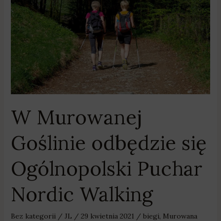
odbędzie
się
Ogólnopolski
Puchar
Nordic
Walking
W Murowanej
Goślinie odbędzie się
Ogólnopolski Puchar
Nordic Walking
Bez kategorii
/
JL
/
29 kwietnia 2021
/
biegi
,
Murowana