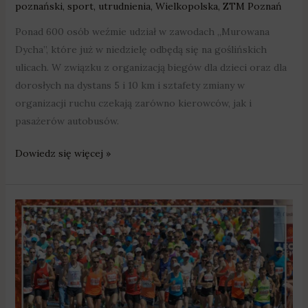
poznański
,
sport
,
utrudnienia
,
Wielkopolska
,
ZTM Poznań
Ponad 600 osób weźmie udział w zawodach „Murowana
Dycha”, które już w niedzielę odbędą się na goślińskich
ulicach. W związku z organizacją biegów dla dzieci oraz dla
dorosłych na dystans 5 i 10 km i sztafety zmiany w
organizacji ruchu czekają zarówno kierowców, jak i
pasażerów autobusów.
Dowiedz się więcej »
Swarzędz:
Blisko
półtora
tysiąca
osób
przebiegnie