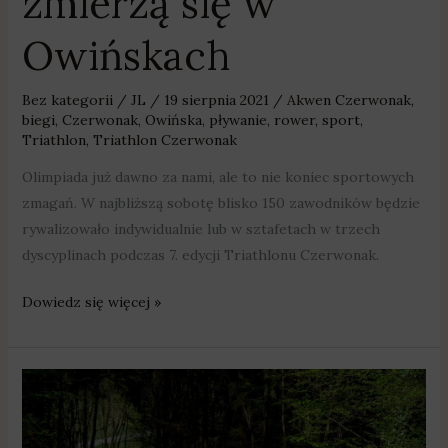
zmierzą się w
Owińskach
Bez kategorii
/
JL
/
19 sierpnia 2021
/
Akwen Czerwonak
,
biegi
,
Czerwonak
,
Owińska
,
pływanie
,
rower
,
sport
,
Triathlon
,
Triathlon Czerwonak
Olimpiada już dawno za nami, ale to nie koniec sportowych
zmagań. W najbliższą sobotę blisko 150 zawodników będzie
rywalizowało indywidualnie lub w sztafetach w trzech
dyscyplinach podczas 7. edycji Triathlonu Czerwonak.
Dowiedz się więcej »
W
Murowanej
Goślinie