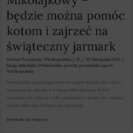
będzie można pomóc
kotom i zajrzeć na
świąteczny jarmark
Powiat Poznański
,
Wielkopolska
/
JL
/
30 listopada 2023
/
biegi
,
mikołajki
,
Pobiedziska
,
powiat poznański
,
sport
,
Wielkopolska
Pobiedziska zapraszają zarówno najmłodszych, jak i nieco
starszych do udziału w 3. Biegu Mikołajowym. Każdy
zawodnik otrzyma nie tylko pamiątkowy medal, ale również
czapkę Mikołaja i świąteczne upominki.
Dowiedz się więcej »