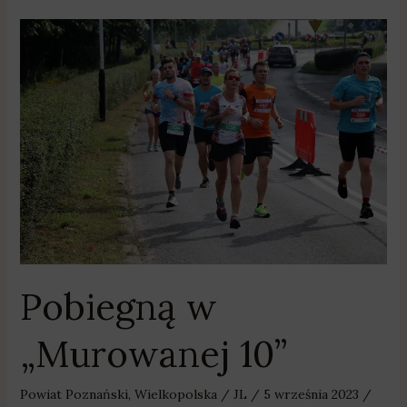
Pobiegną
w
„Murowanej
10”
Pobiegną w
„Murowanej 10”
Powiat Poznański
,
Wielkopolska
/
JL
/
5 września 2023
/