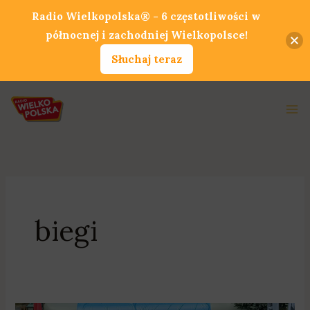
Przejdź
Radio Wielkopolska® - 6 częstotliwości w
do
północnej i zachodniej Wielkopolsce!
treści
Słuchaj teraz
Ma
Me
biegi