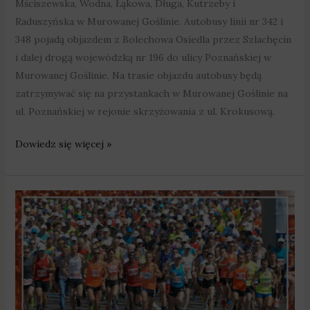
Mściszewska, Wodna, Łąkowa, Długa, Kutrzeby i
Raduszyńska w Murowanej Goślinie. Autobusy linii nr 342 i
348 pojadą objazdem z Bolechowa Osiedla przez Szlachęcin
i dalej drogą wojewódzką nr 196 do ulicy Poznańskiej w
Murowanej Goślinie. Na trasie objazdu autobusy będą
zatrzymywać się na przystankach w Murowanej Goślinie na
ul. Poznańskiej w rejonie skrzyżowania z ul. Krokusową.
Dowiedz się więcej »
2
tysiące
osób
pobiegnie
przez
Swarzędz