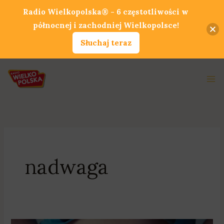
Przejdź
Radio Wielkopolska® - 6 częstotliwości w
do
północnej i zachodniej Wielkopolsce!
treści
Słuchaj teraz
Ma
Me
nadwaga