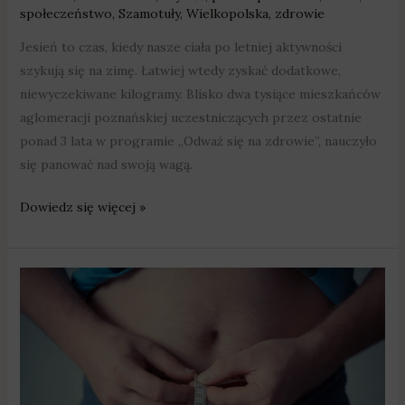
społeczeństwo
,
Szamotuły
,
Wielkopolska
,
zdrowie
Jesień to czas, kiedy nasze ciała po letniej aktywności
szykują się na zimę. Łatwiej wtedy zyskać dodatkowe,
niewyczekiwane kilogramy. Blisko dwa tysiące mieszkańców
aglomeracji poznańskiej uczestniczących przez ostatnie
ponad 3 lata w programie „Odważ się na zdrowie”, nauczyło
się panować nad swoją wagą.
Dowiedz się więcej »
Pomagają
w
pozbyciu
się
nadwagi