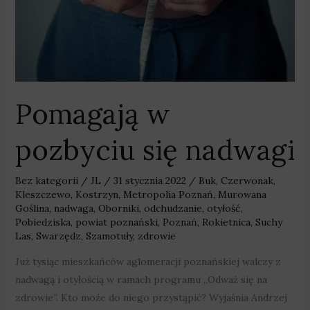
Pomagają w
pozbyciu się nadwagi
Bez kategorii
/
JL
/
31 stycznia 2022
/
Buk
,
Czerwonak
,
Kleszczewo
,
Kostrzyn
,
Metropolia Poznań
,
Murowana
Goślina
,
nadwaga
,
Oborniki
,
odchudzanie
,
otyłość
,
Pobiedziska
,
powiat poznański
,
Poznań
,
Rokietnica
,
Suchy
Las
,
Swarzędz
,
Szamotuły
,
zdrowie
Już tysiąc mieszkańców aglomeracji poznańskiej walczy z
nadwagą i otyłością w ramach programu „Odważ się na
zdrowie”. Kto może do niego przystąpić? Wyjaśnia Andrzej