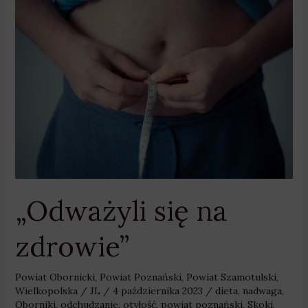
„Odważyli
się
na
zdrowie”
„Odważyli się na
zdrowie”
Powiat Obornicki
,
Powiat Poznański
,
Powiat Szamotulski
,
Wielkopolska
/
JL
/
4 października 2023
/
dieta
,
nadwaga
,
Oborniki
,
odchudzanie
,
otyłość
,
powiat poznański
,
Skoki
,