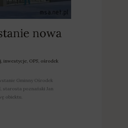
stanie nowa
j
,
inwestycje
,
OPS
,
ośrodek
wstanie Gminny Ośrodek
 starosta poznański Jan
ę obiektu.