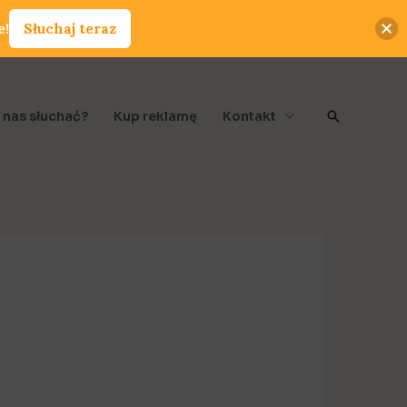
e!
Słuchaj teraz
Szukaj
 nas słuchać?
Kup reklamę
Kontakt