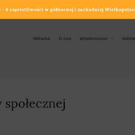
- 6 częstotliwości w północnej i zachodniej Wielkopolsc
Główna
O nas
Wiadomości
Gdzie
 społecznej