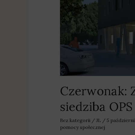
Czerwonak: Z
siedziba OPS
Bez kategorii
/
JL
/
5 październ
pomocy społecznej