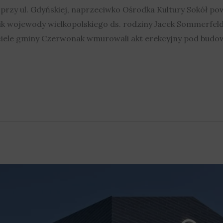
zy ul. Gdyńskiej, naprzeciwko Ośrodka Kultury Sokół po
 wojewody wielkopolskiego ds. rodziny Jacek Sommerfeld,
ciele gminy Czerwonak wmurowali akt erekcyjny pod budow