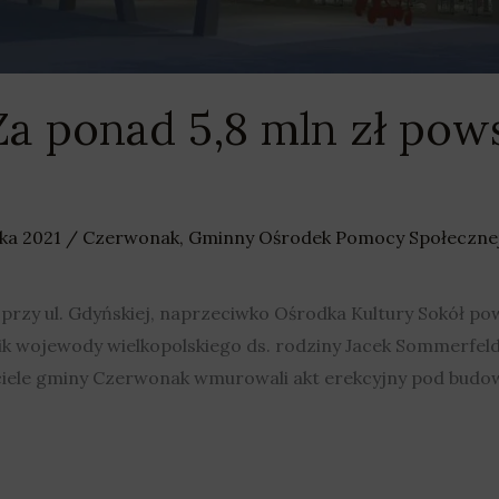
a ponad 5,8 mln zł pow
ika 2021
/
Czerwonak
,
Gminny Ośrodek Pomocy Społeczne
zy ul. Gdyńskiej, naprzeciwko Ośrodka Kultury Sokół po
 wojewody wielkopolskiego ds. rodziny Jacek Sommerfeld,
ciele gminy Czerwonak wmurowali akt erekcyjny pod budow