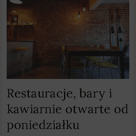
Restauracje,
bary
i
kawiarnie
otwarte
od
poniedziałku
Restauracje, bary i
kawiarnie otwarte od
poniedziałku