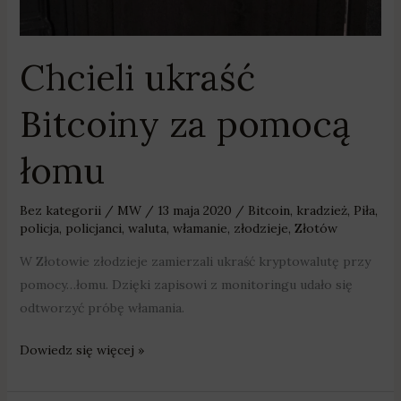
Chcieli ukraść
Bitcoiny za pomocą
łomu
Bez kategorii
/
MW
/
13 maja 2020
/
Bitcoin
,
kradzież
,
Piła
,
policja
,
policjanci
,
waluta
,
włamanie
,
złodzieje
,
Złotów
W Złotowie złodzieje zamierzali ukraść kryptowalutę przy
pomocy…łomu. Dzięki zapisowi z monitoringu udało się
odtworzyć próbę włamania.
Dowiedz się więcej »