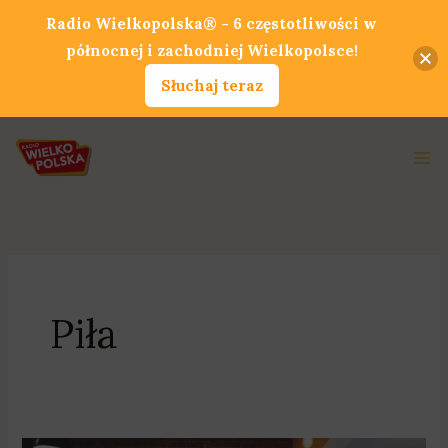
Przejdź
Radio Wielkopolska® - 6 częstotliwości w
do
północnej i zachodniej Wielkopolsce!
treści
Słuchaj teraz
Ma
Me
Piła