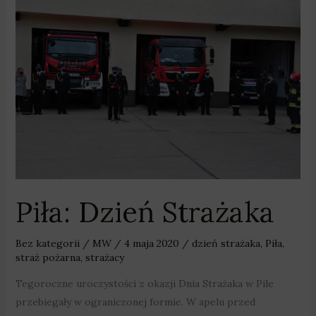
Dzień
Strażaka
Piła: Dzień Strażaka
Bez kategorii
/
MW
/
4 maja 2020
/
dzień strażaka
,
Piła
,
straż pożarna
,
strażacy
Tegoroczne uroczystości z okazji Dnia Strażaka w Pile
przebiegały w ograniczonej formie. W apelu przed