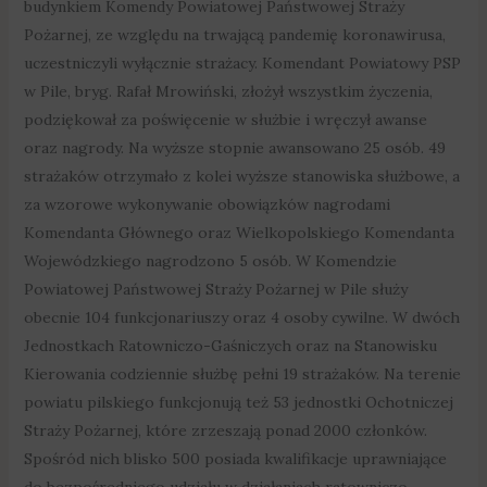
budynkiem Komendy Powiatowej Państwowej Straży
Pożarnej, ze względu na trwającą pandemię koronawirusa,
uczestniczyli wyłącznie strażacy. Komendant Powiatowy PSP
w Pile, bryg. Rafał Mrowiński, złożył wszystkim życzenia,
podziękował za poświęcenie w służbie i wręczył awanse
oraz nagrody. Na wyższe stopnie awansowano 25 osób. 49
strażaków otrzymało z kolei wyższe stanowiska służbowe, a
za wzorowe wykonywanie obowiązków nagrodami
Komendanta Głównego oraz Wielkopolskiego Komendanta
Wojewódzkiego nagrodzono 5 osób. W Komendzie
Powiatowej Państwowej Straży Pożarnej w Pile służy
obecnie 104 funkcjonariuszy oraz 4 osoby cywilne. W dwóch
Jednostkach Ratowniczo-Gaśniczych oraz na Stanowisku
Kierowania codziennie służbę pełni 19 strażaków. Na terenie
powiatu pilskiego funkcjonują też 53 jednostki Ochotniczej
Straży Pożarnej, które zrzeszają ponad 2000 członków.
Spośród nich blisko 500 posiada kwalifikacje uprawniające
do bezpośredniego udziału w działaniach ratowniczo-