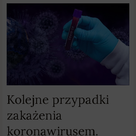
Kolejne
przypadki
zakażenia
koronawirusem.
Osoby
objęte
kwarantanną
mogą
wykonać
test
Kolejne przypadki
zakażenia
koronawirusem.