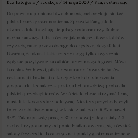
Bez kategorii
/
redakcja
/
14 maja 2020
/
Piła
,
restauracje
Do powrotu po niemal dwóch miesiącach szykuje się też
pilska branża gastronomiczna. Sprawdziliśmy, jak do
otwarcia lokali szykują się pilscy restauratorzy. Będzie
można zauważyć takie różnice jak mniejsza ilość stolików,
czy zachęcanie przez obsługę do częstszej dezynfekcji.
Uważam, że akurat takie rzeczy mogą tylko i wyłącznie
wpłynąć pozytywnie na odbiór przez naszych gości. Mówi
Jarosław Wołowski, pilski restaurator. Otwarcie barów,
restauracji i kawiarni to kolejny krok do odmrażania
gospodarki. Jednak czas postoju był prawdziwą próbą dla
pilskich przedsiębiorców. Właściciele chcąc utrzymać firmę,
musieli te koszty stałe pokrywać. Niestety przychody, czyli
to co zarabialiśmy, utargi w kasie zmalały do 90%, a nawet
95%. Tak naprawdę pracę z 30 osobowej załogi miały 2-3
osoby. Przypomnijmy, od poniedziałku otwierają się również
salony fryzjerskie, kosmetyczne i punkty gastronomiczne w