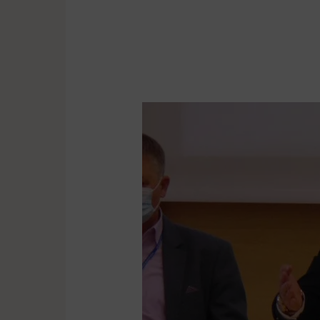
Powiat
Poznański
składa
odwołanie
w
sprawie
północno-
wschodniej
obwodnicy