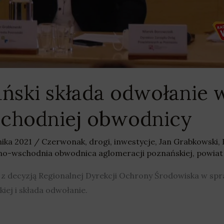
ński składa odwołanie 
chodniej obwodnicy
nika 2021
/
Czerwonak
,
drogi
,
inwestycje
,
Jan Grabkowski
,
no-wschodnia obwodnica aglomeracji poznańskiej
,
powiat
ę z decyzją Regionalnej Dyrekcji Ochrony Środowiska w s
ej i składa odwołanie.