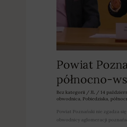
Powiat Pozna
północno-ws
Bez kategorii
/
JL
/
14 paździer
obwodnica
,
Pobiedziska
,
północ
Powiat Poznański nie zgadza si
obwodnicy aglomeracji poznański