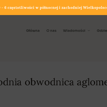
- 6 częstotliwości w północnej i zachodniej Wielkopolsc
Główna
O nas
Wiadomości
Gdzie
dnia obwodnica aglome