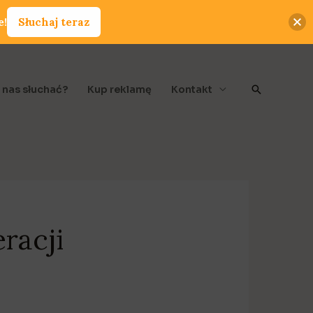
e!
Słuchaj teraz
Szukaj
 nas słuchać?
Kup reklamę
Kontakt
racji