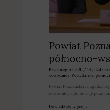
Powiat Pozna
północno-ws
Bez kategorii
/
JL
/
14 paździer
obwodnica
,
Pobiedziska
,
północ
Powiat Poznański nie zgadza si
obwodnicy aglomeracji poznański
Dowiedz się więcej »