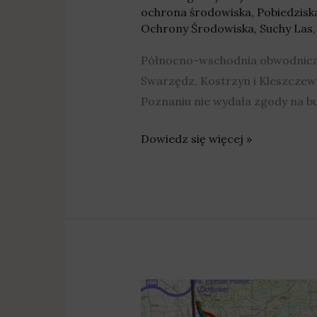
ochrona środowiska
,
Pobiedzisk
Ochrony Środowiska
,
Suchy Las
Północno-wschodnia obwodnica a
Swarzędz, Kostrzyn i Kleszczew
Poznaniu nie wydała zgody na b
Dowiedz się więcej »
RDOŚ
nie