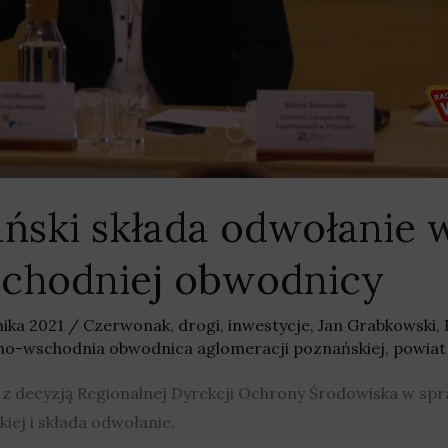
ński składa odwołanie 
chodniej obwodnicy
nika 2021
/
Czerwonak
,
drogi
,
inwestycje
,
Jan Grabkowski
,
no-wschodnia obwodnica aglomeracji poznańskiej
,
powiat
ę z decyzją Regionalnej Dyrekcji Ochrony Środowiska w s
ej i składa odwołanie.