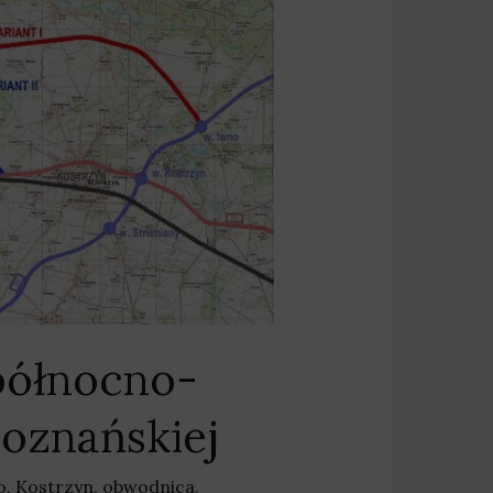
północno-
oznańskiej
o
,
Kostrzyn
,
obwodnica
,