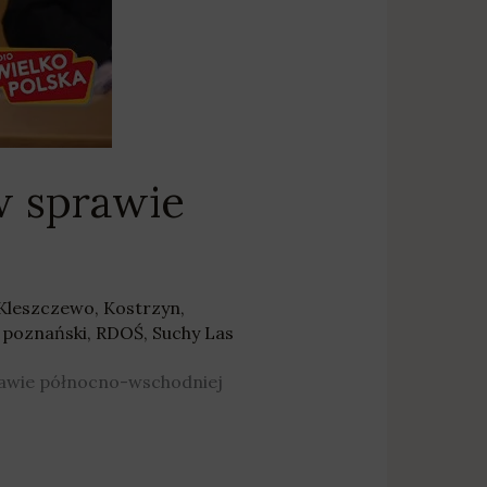
w sprawie
Kleszczewo
,
Kostrzyn
,
 poznański
,
RDOŚ
,
Suchy Las
prawie północno-wschodniej