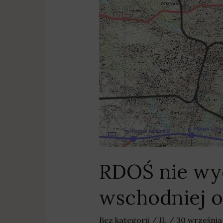
obwodnicy
aglomeracji
poznańskiej
RDOŚ nie wy
wschodniej o
Bez kategorii
/
JL
/
30 września