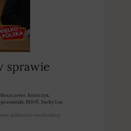
w sprawie
Kleszczewo
,
Kostrzyn
,
 poznański
,
RDOŚ
,
Suchy Las
prawie północno-wschodniej