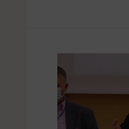
Powiat
Poznański
składa
odwołanie
w
sprawie
północno-
wschodniej
obwodnicy