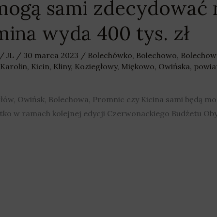
mogą sami zdecydować n
mina wyda 400 tys. zł
/
JL
/
30 marca 2023
/
Bolechówko
,
Bolechowo
,
Bolechow
Karolin
,
Kicin
,
Kliny
,
Koziegłowy
,
Miękowo
,
Owińska
,
powia
ów, Owińsk, Bolechowa, Promnic czy Kicina sami będą mo
stko w ramach kolejnej edycji Czerwonackiego Budżetu Oby