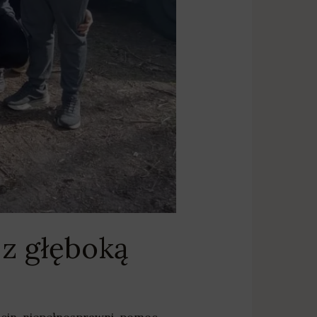
z głęboką
icin
,
niepełnosprawni
,
pomoc
,