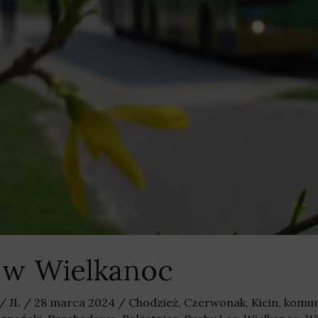
 w Wielkanoc
/
JL
/
28 marca 2024
/
Chodzież
,
Czerwonak
,
Kicin
,
komun