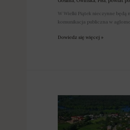
Goślina
,
Owińska
,
Piła
,
powiat po
W Wielki Piątek nieczynne będą 
komunikacja publiczna w aglome
Dowiedz się więcej »
Mieszkańcy
mogą
sami
zdecydować