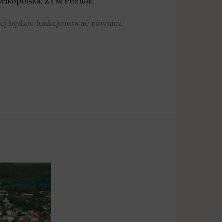
elkopolska
,
ZTM Poznań
zej będzie funkcjonować również