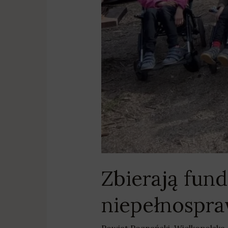
Zbierają fun
niepełnospr
Powiat Poznański
,
Wielkopolska