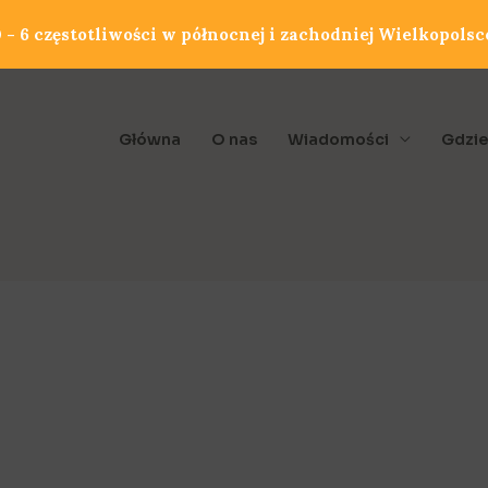
- 6 częstotliwości w północnej i zachodniej Wielkopolsc
Główna
O nas
Wiadomości
Gdzie