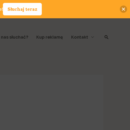
e!
Słuchaj teraz
Szukaj
 nas słuchać?
Kup reklamę
Kontakt