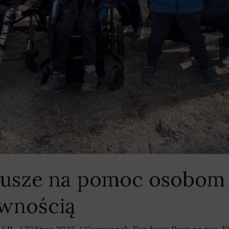
dusze na pomoc osobom 
awnością
/
JL
/
27 lipca 2022
/
Czerwonak
,
Fundacja Pora na nas
,
K