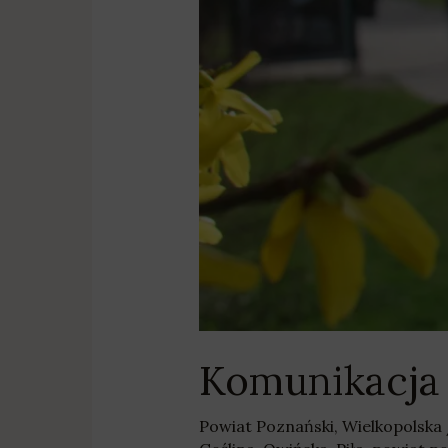
Komunikacja
Powiat Poznański
,
Wielkopolska