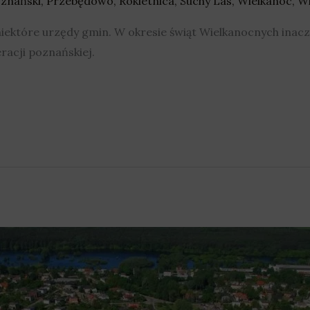
znański
,
Przebędowo
,
Rokietnica
,
Suchy Las
,
Wielkanoc
,
Wi
niektóre urzędy gmin. W okresie świąt Wielkanocnych inac
racji poznańskiej.