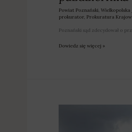
Powiat Poznański
,
Wielkopolska
prokurator
,
Prokuratura Krajo
Poznański sąd zdecydował o prze
Dowiedz się więcej »
Murowana
Goślina:
Chcą