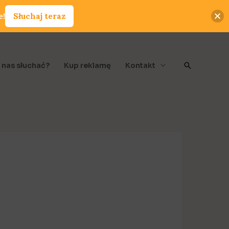
e!
Słuchaj teraz
Szukaj
 nas słuchać?
Kup reklamę
Kontakt