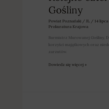
Gośliny
Powiat Poznański
/
JL
/
14 lipc
Prokuratura Krajowa
Burmistrz Murowanej Gośliny, Dar
korzyści majątkowych oraz nied
zarzutów.
Dowiedz się więcej »