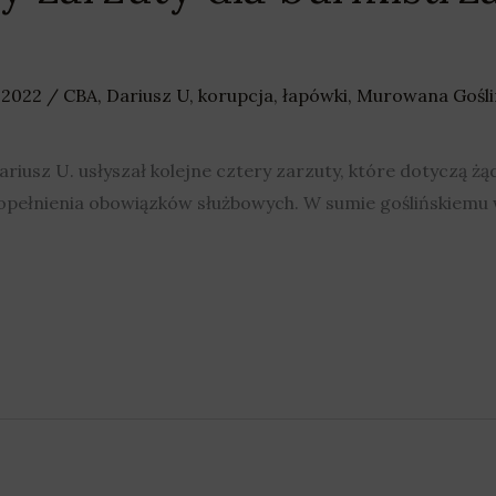
a 2022
/
CBA
,
Dariusz U
,
korupcja
,
łapówki
,
Murowana Gośli
iusz U. usłyszał kolejne cztery zarzuty, które dotyczą żą
opełnienia obowiązków służbowych. W sumie goślińskiemu 