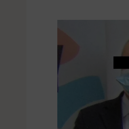
Kolejne
cztery
zarzuty
dla
burmistrza
Murowanej
Gośliny