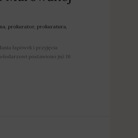
na
,
prokurator
,
prokuratura
,
dania łapówek i przyjęcia
włodarzowi postawiono już 16