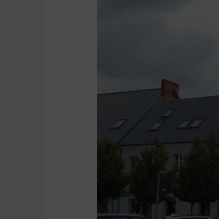
odwołać
burmistrza