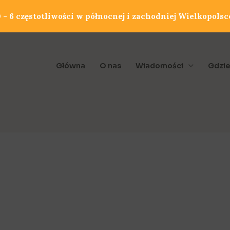
- 6 częstotliwości w północnej i zachodniej Wielkopolsc
Główna
O nas
Wiadomości
Gdzie