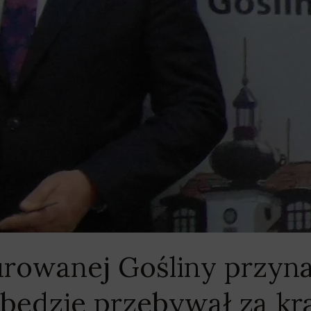
rowanej Gośliny przyna
 będzie przebywał za kr