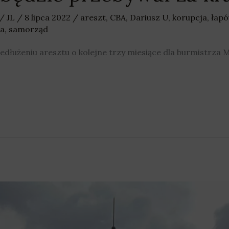
/
JL
/
8 lipca 2022
/
areszt
,
CBA
,
Dariusz U
,
korupcja
,
łapó
wa
,
samorząd
dłużeniu aresztu o kolejne trzy miesiące dla burmistrza 