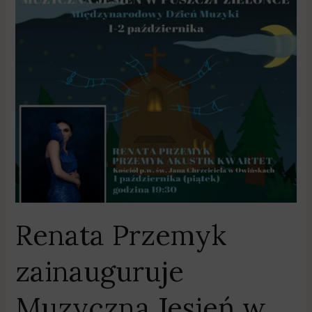
Przemyk
zainauguruje
Muzyczną
Jesień
w
Puszczy
Zielonce
Renata Przemyk
zainauguruje
Muzyczną Jesień w