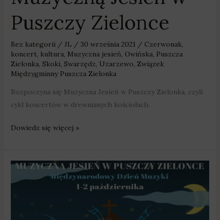
Puszczy Zielonce
Bez kategorii
/
JL
/
30 września 2021
/
Czerwonak
,
koncert
,
kultura
,
Muzyczna jesień
,
Owińska
,
Puszcza
Zielonka
,
Skoki
,
Swarzędz
,
Uzarzewo
,
Związek
Międzygminny Puszcza Zielonka
Rozpoczyna się Muzyczna Jesień w Puszczy Zielonka, czyli
cykl koncertów w drewnianych kościołach.
Dowiedz się więcej »
Renata
Przemyk
zainauguruje
Muzyczną
Jesień