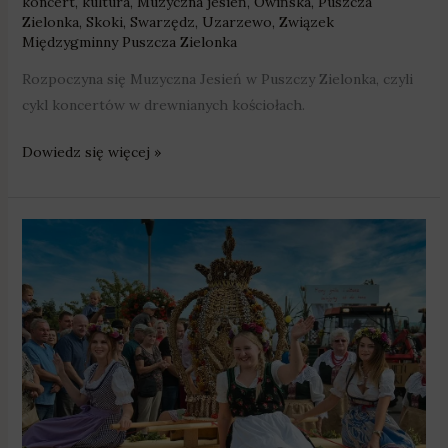
koncert
,
kultura
,
Muzyczna jesień
,
Owińska
,
Puszcza
Zielonka
,
Skoki
,
Swarzędz
,
Uzarzewo
,
Związek
Międzygminny Puszcza Zielonka
Rozpoczyna się Muzyczna Jesień w Puszczy Zielonka, czyli
cykl koncertów w drewnianych kościołach.
Dowiedz się więcej »
„Plon,
niesiemy
plon”
–
podziękują
za
żniwa