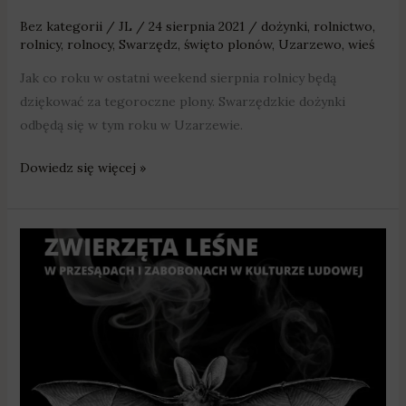
Bez kategorii
/
JL
/
24 sierpnia 2021
/
dożynki
,
rolnictwo
,
rolnicy
,
rolnocy
,
Swarzędz
,
święto plonów
,
Uzarzewo
,
wieś
Jak co roku w ostatni weekend sierpnia rolnicy będą
dziękować za tegoroczne plony. Swarzędzkie dożynki
odbędą się w tym roku w Uzarzewie.
Dowiedz się więcej »
O
przesądach
i
zabobonach