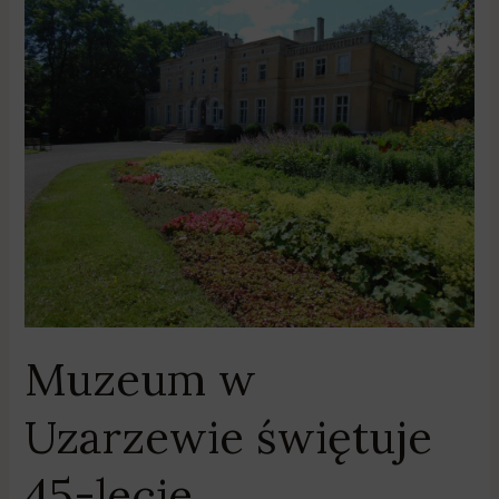
Muzeum
w
Uzarzewie
świętuje
45-
lecie
Muzeum w
Uzarzewie świętuje
45-lecie