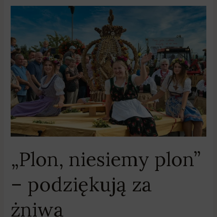
„Plon,
niesiemy
plon”
–
podziękują
za
żniwa
„Plon, niesiemy plon”
– podziękują za
żniwa