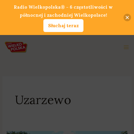
Przejdź
Radio Wielkopolska® - 6 częstotliwości w
do
północnej i zachodniej Wielkopolsce!
treści
Słuchaj teraz
Ma
Me
Uzarzewo