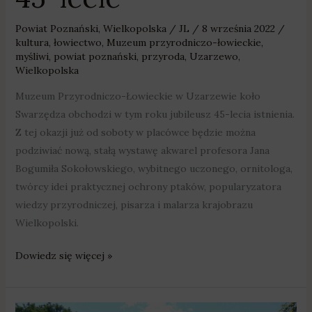
Powiat Poznański
,
Wielkopolska
/
JL
/
8 września 2022
/
kultura
,
łowiectwo
,
Muzeum przyrodniczo-łowieckie
,
myśliwi
,
powiat poznański
,
przyroda
,
Uzarzewo
,
Wielkopolska
Muzeum Przyrodniczo-Łowieckie w Uzarzewie koło
Swarzędza obchodzi w tym roku jubileusz 45-lecia istnienia.
Z tej okazji już od soboty w placówce będzie można
podziwiać nową, stałą wystawę akwarel profesora Jana
Bogumiła Sokołowskiego, wybitnego uczonego, ornitologa,
twórcy idei praktycznej ochrony ptaków, popularyzatora
wiedzy przyrodniczej, pisarza i malarza krajobrazu
Wielkopolski.
Dowiedz się więcej »
Muzeum