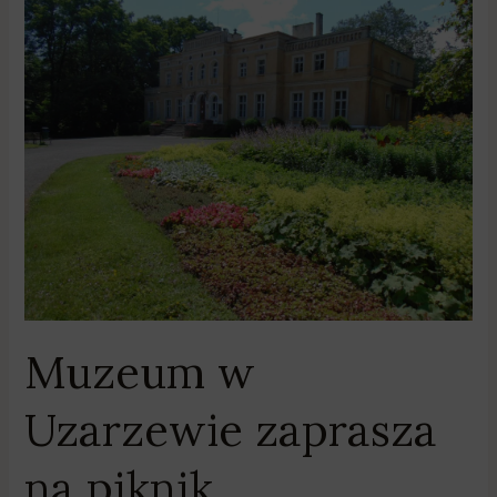
w
Uzarzewie
zaprasza
na
piknik
przyrodniczy
Muzeum w
Uzarzewie zaprasza
na piknik