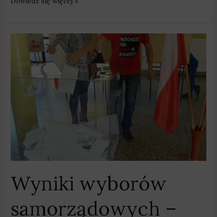
Dowiedz się więcej »
Wyniki
wyborów
samorządowych
–
gminy
powiatu
poznańskiego
Wyniki wyborów
samorządowych –