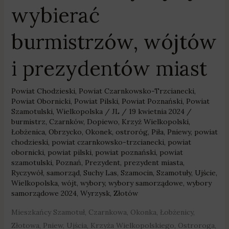
wybierać
burmistrzów, wójtów
i prezydentów miast
Powiat Chodzieski
,
Powiat Czarnkowsko-Trzcianecki
,
Powiat Obornicki
,
Powiat Pilski
,
Powiat Poznański
,
Powiat
Szamotulski
,
Wielkopolska
/
JL
/
19 kwietnia 2024
/
burmistrz
,
Czarnków
,
Dopiewo
,
Krzyż Wielkopolski
,
Łobżenica
,
Obrzycko
,
Okonek
,
ostroróg
,
Piła
,
Pniewy
,
powiat
chodzieski
,
powiat czarnkowsko-trzcianecki
,
powiat
obornicki
,
powiat pilski
,
powiat poznański
,
powiat
szamotulski
,
Poznań
,
Prezydent
,
prezydent miasta
,
Ryczywół
,
samorząd
,
Suchy Las
,
Szamocin
,
Szamotuły
,
Ujście
,
Wielkopolska
,
wójt
,
wybory
,
wybory samorządowe
,
wybory
samorządowe 2024
,
Wyrzysk
,
Złotów
Mieszkańcy Szamotuł, Czarnkowa, Okonka, Łobżenicy,
Złotowa, Pniew, Ujścia, Krzyża Wielkopolskiego, Ostroroga,