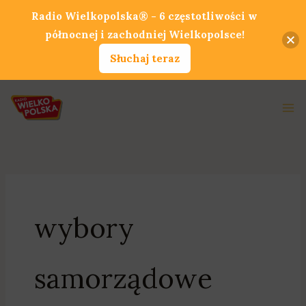
Przejdź
Radio Wielkopolska® - 6 częstotliwości w
do
północnej i zachodniej Wielkopolsce!
treści
Słuchaj teraz
Ma
Me
wybory
samorządowe