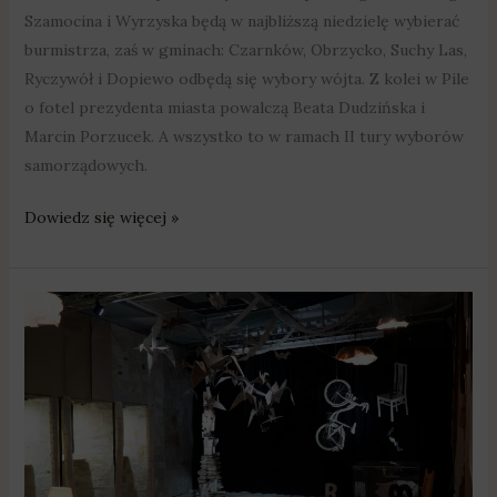
Szamocina i Wyrzyska będą w najbliższą niedzielę wybierać
burmistrza, zaś w gminach: Czarnków, Obrzycko, Suchy Las,
Ryczywół i Dopiewo odbędą się wybory wójta. Z kolei w Pile
o fotel prezydenta miasta powalczą Beata Dudzińska i
Marcin Porzucek. A wszystko to w ramach II tury wyborów
samorządowych.
Dowiedz się więcej »
Głosowali
w
nietypowej
scenerii