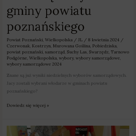
gminy powiatu
poznańskiego
Powiat Poznański
,
Wielkopolska
/
JL
/
8 kwietnia 2024
/
Czerwonak
,
Kostrzyn
,
Murowana Goślina
,
Pobiedziska
,
powiat poznański
,
samorząd
,
Suchy Las
,
Swarzędz
,
Tarnowo
Podgórne
,
Wielkopolska
,
wybory
,
wybory samorządowe
,
wybory samorządowe 2024
Znane są już wyniki niedzielnych wyborów samorządowych.
Jacy zostali wybrani włodarze w gminach powiatu
poznańskiego?
Dowiedz się więcej »
W