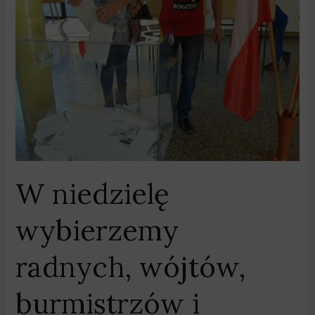
niedzielę
wybierzemy
radnych,
wójtów,
burmistrzów
i
prezydentów
miast
W niedzielę
wybierzemy
radnych, wójtów,
burmistrzów i