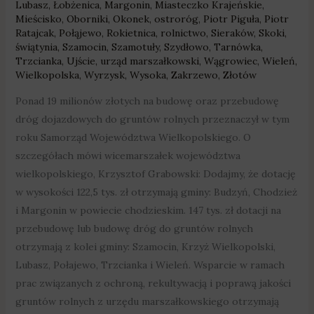
Lubasz
,
Łobżenica
,
Margonin
,
Miasteczko Krajeńskie
,
Mieścisko
,
Oborniki
,
Okonek
,
ostroróg
,
Piotr Piguła
,
Piotr
Ratajcak
,
Połąjewo
,
Rokietnica
,
rolnictwo
,
Sieraków
,
Skoki
,
świątynia
,
Szamocin
,
Szamotuły
,
Szydłowo
,
Tarnówka
,
Trzcianka
,
Ujście
,
urząd marszałkowski
,
Wągrowiec
,
Wieleń
,
Wielkopolska
,
Wyrzysk
,
Wysoka
,
Zakrzewo
,
Złotów
Ponad 19 milionów złotych na budowę oraz przebudowę
dróg dojazdowych do gruntów rolnych przeznaczył w tym
roku Samorząd Województwa Wielkopolskiego. O
szczegółach mówi wicemarszałek województwa
wielkopolskiego, Krzysztof Grabowski: Dodajmy, że dotację
w wysokości 122,5 tys. zł otrzymają gminy: Budzyń, Chodzież
i Margonin w powiecie chodzieskim. 147 tys. zł dotacji na
przebudowę lub budowę dróg do gruntów rolnych
otrzymają z kolei gminy: Szamocin, Krzyż Wielkopolski,
Lubasz, Połajewo, Trzcianka i Wieleń. Wsparcie w ramach
prac związanych z ochroną, rekultywacją i poprawą jakości
gruntów rolnych z urzędu marszałkowskiego otrzymają