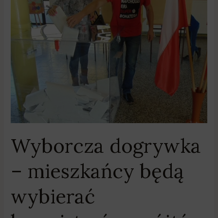
Wyborcza
dogrywka
–
mieszkańcy
będą
wybierać
burmistrzów,
wójtów
i
prezydentów
miast
Wyborcza dogrywka
– mieszkańcy będą
wybierać