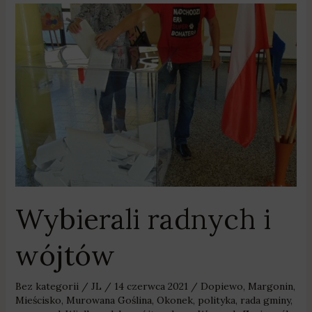
Wybierali
radnych
i
wójtów
Wybierali radnych i
wójtów
Bez kategorii
/
JL
/
14 czerwca 2021
/
Dopiewo
,
Margonin
,
Mieścisko
,
Murowana Goślina
,
Okonek
,
polityka
,
rada gminy
,