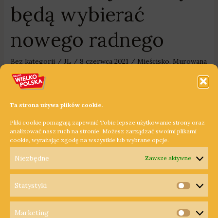
będą wybierać
nowego radnego
Bez kategorii
/
JL
/
8 czerwca 2021
/
Mieścisko
,
Murowana
Goślina
,
Okonek
,
rada gminy
,
samorząd
,
Wielkopolska
,
wybory
,
Zaniemyśl
W najbliższą niedzielę mieszkańcy Murowanej Gośliny pójdą
Ta strona używa plików cookie.
do urn i będą wybierać nowego radnego. To nie jedyne
Pliki cookie pomagają zapewnić Tobie lepsze użytkowanie strony oraz
wybory, które odbędą się w niedzielę w Wielkopolsce.
analizować nasz ruch na stronie. Możesz zarządzać swoimi plikami
cookie, wyrażając zgodę na wszystkie lub wybrane opcje.
Dowiedz się więcej »
Niezbędne
Zawsze aktywne
Statystyki
Statysty
Marketing
Copyright © 2026 Radio Wielkopolska®