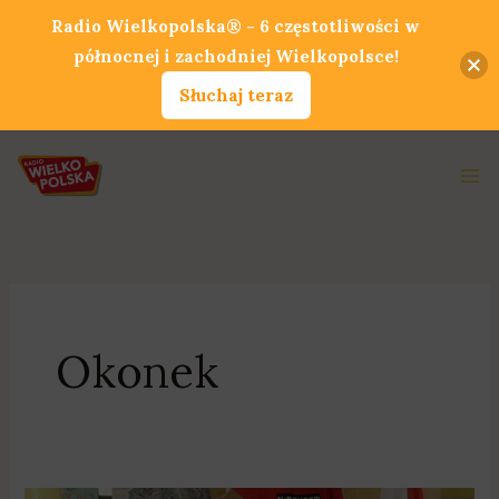
Przejdź
Radio Wielkopolska® - 6 częstotliwości w
do
północnej i zachodniej Wielkopolsce!
treści
Słuchaj teraz
Ma
Me
Okonek