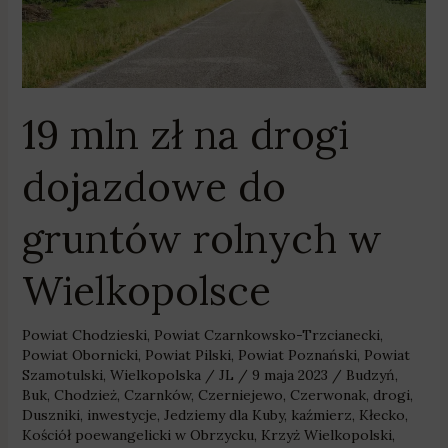
drogi
dojazdowe
do
gruntów
rolnych
19 mln zł na drogi
w
Wielkopolsce
dojazdowe do
gruntów rolnych w
Wielkopolsce
Powiat Chodzieski
,
Powiat Czarnkowsko-Trzcianecki
,
Powiat Obornicki
,
Powiat Pilski
,
Powiat Poznański
,
Powiat
Szamotulski
,
Wielkopolska
/
JL
/
9 maja 2023
/
Budzyń
,
Buk
,
Chodzież
,
Czarnków
,
Czerniejewo
,
Czerwonak
,
drogi
,
Duszniki
,
inwestycje
,
Jedziemy dla Kuby
,
kaźmierz
,
Kłecko
,
Kościół poewangelicki w Obrzycku
,
Krzyż Wielkopolski
,