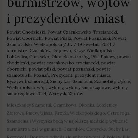
burmistrzów, wójtów
i prezydentów miast
Powiat Chodzieski
,
Powiat Czarnkowsko-Trzcianecki
,
Powiat Obornicki
,
Powiat Pilski
,
Powiat Poznański
,
Powiat
Szamotulski
,
Wielkopolska
/
JL
/
19 kwietnia 2024
/
burmistrz
,
Czarnków
,
Dopiewo
,
Krzyż Wielkopolski
,
Łobżenica
,
Obrzycko
,
Okonek
,
ostroróg
,
Piła
,
Pniewy
,
powiat
chodzieski
,
powiat czarnkowsko-trzcianecki
,
powiat
obornicki
,
powiat pilski
,
powiat poznański
,
powiat
szamotulski
,
Poznań
,
Prezydent
,
prezydent miasta
,
Ryczywół
,
samorząd
,
Suchy Las
,
Szamocin
,
Szamotuły
,
Ujście
,
Wielkopolska
,
wójt
,
wybory
,
wybory samorządowe
,
wybory
samorządowe 2024
,
Wyrzysk
,
Złotów
Mieszkańcy Szamotuł, Czarnkowa, Okonka, Łobżenicy,
Złotowa, Pniew, Ujścia, Krzyża Wielkopolskiego, Ostroroga,
Szamocina i Wyrzyska będą w najbliższą niedzielę wybierać
burmistrza, zaś w gminach: Czarnków, Obrzycko, Suchy Las,
Ryczywół i Dopiewo odbędą się wybory wójta. Z kolei w Pile