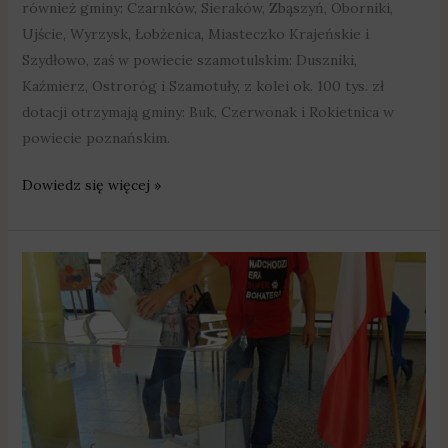
również gminy: Czarnków, Sieraków, Zbąszyń, Oborniki,
Ujście, Wyrzysk, Łobżenica, Miasteczko Krajeńskie i
Szydłowo, zaś w powiecie szamotulskim: Duszniki,
Kaźmierz, Ostroróg i Szamotuły, z kolei ok. 100 tys. zł
dotacji otrzymają gminy: Buk, Czerwonak i Rokietnica w
powiecie poznańskim.
Dowiedz się więcej »
Wybierali
radnych
i
wójtów