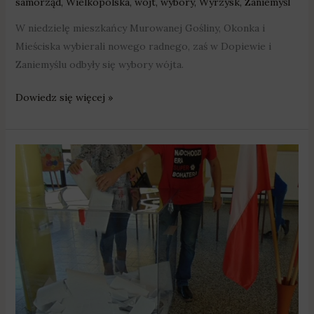
samorząd
,
Wielkopolska
,
wójt
,
wybory
,
Wyrzysk
,
Zaniemyśl
W niedzielę mieszkańcy Murowanej Gośliny, Okonka i
Mieściska wybierali nowego radnego, zaś w Dopiewie i
Zaniemyślu odbyły się wybory wójta.
Dowiedz się więcej »
Mieszkańcy
Murowanej
Gośliny
będą
wybierać
nowego
radnego