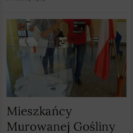
Mieszkańcy
Murowanej
Gośliny
będą
wybierać
nowego
radnego
Mieszkańcy
Murowanej Gośliny