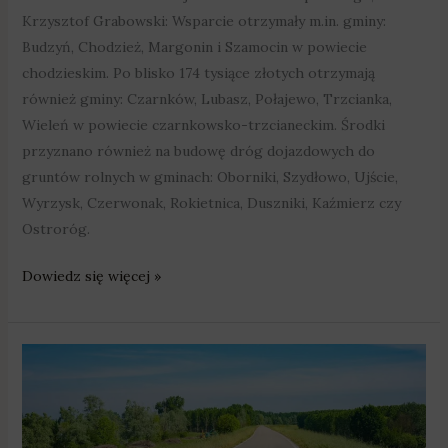
Krzysztof Grabowski: Wsparcie otrzymały m.in. gminy:
Budzyń, Chodzież, Margonin i Szamocin w powiecie
chodzieskim. Po blisko 174 tysiące złotych otrzymają
również gminy: Czarnków, Lubasz, Połajewo, Trzcianka,
Wieleń w powiecie czarnkowsko-trzcianeckim. Środki
przyznano również na budowę dróg dojazdowych do
gruntów rolnych w gminach: Oborniki, Szydłowo, Ujście,
Wyrzysk, Czerwonak, Rokietnica, Duszniki, Kaźmierz czy
Ostroróg.
Dowiedz się więcej »
19
mln
zł
na