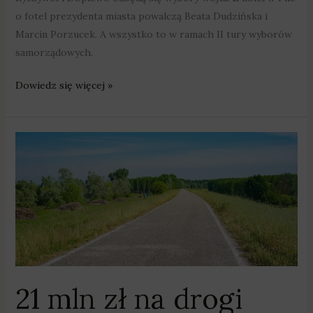
o fotel prezydenta miasta powalczą Beata Dudzińska i
Marcin Porzucek. A wszystko to w ramach II tury wyborów
samorządowych.
Dowiedz się więcej »
21
mln
zł
na
drogi
dojazdowe
do
gruntów
rolnych
21 mln zł na drogi