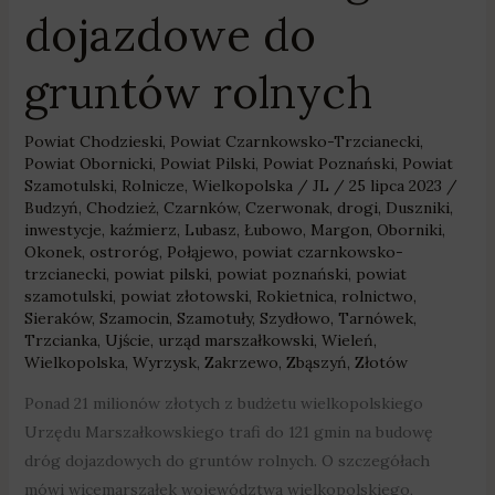
dojazdowe do
gruntów rolnych
Powiat Chodzieski
,
Powiat Czarnkowsko-Trzcianecki
,
Powiat Obornicki
,
Powiat Pilski
,
Powiat Poznański
,
Powiat
Szamotulski
,
Rolnicze
,
Wielkopolska
/
JL
/
25 lipca 2023
/
Budzyń
,
Chodzież
,
Czarnków
,
Czerwonak
,
drogi
,
Duszniki
,
inwestycje
,
kaźmierz
,
Lubasz
,
Łubowo
,
Margon
,
Oborniki
,
Okonek
,
ostroróg
,
Połąjewo
,
powiat czarnkowsko-
trzcianecki
,
powiat pilski
,
powiat poznański
,
powiat
szamotulski
,
powiat złotowski
,
Rokietnica
,
rolnictwo
,
Sieraków
,
Szamocin
,
Szamotuły
,
Szydłowo
,
Tarnówek
,
Trzcianka
,
Ujście
,
urząd marszałkowski
,
Wieleń
,
Wielkopolska
,
Wyrzysk
,
Zakrzewo
,
Zbąszyń
,
Złotów
Ponad 21 milionów złotych z budżetu wielkopolskiego
Urzędu Marszałkowskiego trafi do 121 gmin na budowę
dróg dojazdowych do gruntów rolnych. O szczegółach
mówi wicemarszałek województwa wielkopolskiego,