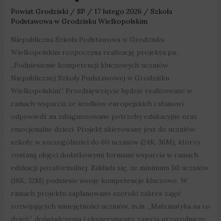
Powiat Grodziski
/
SP
/
17 lutego 2026
/
Szkoła
Podstawowa w Grodzisku Wielkopolskim
Niepubliczna Szkoła Podstawowa w Grodzisku
Wielkopolskim rozpoczyna realizację projektu pn.
„Podniesienie kompetencji kluczowych uczniów
Niepublicznej Szkoły Podstawowej w Grodzisku
Wielkopolskim”. Przedsięwzięcie będzie realizowane w
ramach wsparcia ze środków europejskich i stanowi
odpowiedź na zdiagnozowane potrzeby edukacyjne oraz
emocjonalne dzieci. Projekt skierowany jest do uczniów
szkoły, w szczególności do 60 uczniów (24K, 36M), którzy
zostaną objęci dodatkowymi formami wsparcia w ramach
edukacji pozaformalnej. Zakłada się, że minimum 50 uczniów
(18K, 32M) podniesie swoje kompetencje kluczowe. W
ramach projektu zaplanowano szeroki zakres zajęć
rozwijających umiejętności uczniów, m.in. „Matematyka na co
dzień”, doświadczenia i eksperymenty, zajęcia przyrodnicze,