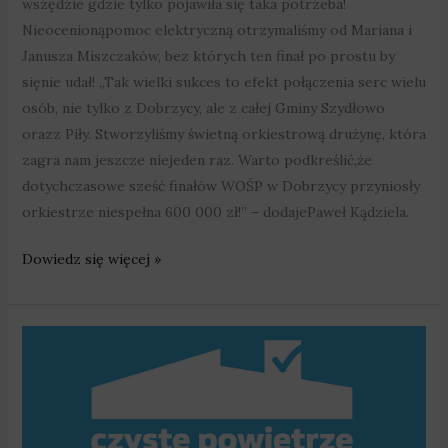
wszędzie gdzie tylko pojawiła się taka potrzeba!
Nieocenionąpomoc elektryczną otrzymaliśmy od Mariana i
Janusza Miszczaków, bez których ten finał po prostu by
sięnie udał! „Tak wielki sukces to efekt połączenia serc wielu
osób, nie tylko z Dobrzycy, ale z całej Gminy Szydłowo
orazz Piły. Stworzyliśmy świetną orkiestrową drużynę, która
zagra nam jeszcze niejeden raz. Warto podkreślić,że
dotychczasowe sześć finałów WOŚP w Dobrzycy przyniosły
orkiestrze niespełna 600 000 zł!” – dodajePaweł Kądziela.
Dowiedz się więcej »
„Program
Czyste
Powietrze”
–
dofinansowanie