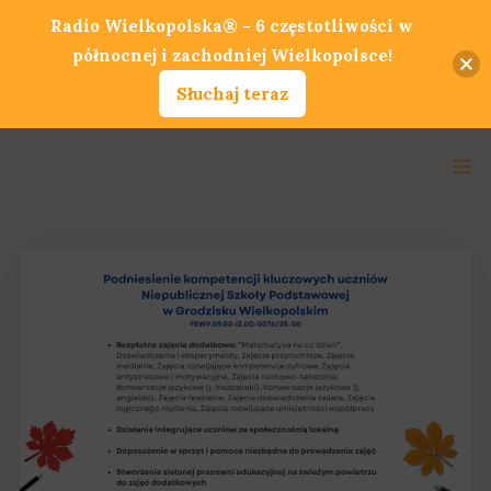
Przejdź
Radio Wielkopolska® - 6 częstotliwości w
do
północnej i zachodniej Wielkopolsce!
treści
Słuchaj teraz
Ma
Me