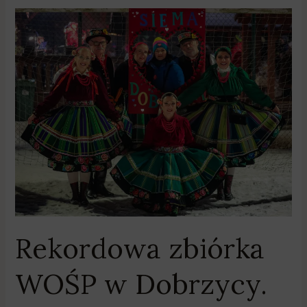
Rekordowa
zbiórka
WOŚP
w
Dobrzycy.
Zebrano
91
014
zł!
Rekordowa zbiórka
WOŚP w Dobrzycy.