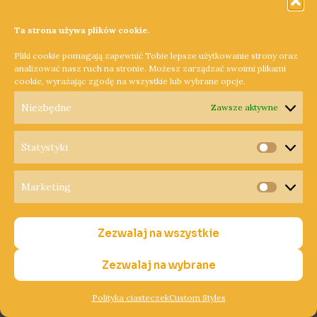
od najmłodszych lat.
Audycja Radia
Ta strona używa plików cookie.
Pliki cookie pomagają zapewnić Tobie lepsze użytkowanie strony oraz
Wielkopolska z Koźla
analizować nasz ruch na stronie. Możesz zarządzać swoimi plikami
cookie, wyrażając zgodę na wszystkie lub wybrane opcje.
koło Szamotuł
Niezbędne
Zawsze aktywne
Powiat Szamotulski
/
SP
/
15 grudnia 2025
/
Koźle
,
Statystyki
Statysty
Kubowska
,
Niepełnosprawność
,
Przedszkole Niebo
Z okazji Międzynarodowego Dnia Osób z
Marketing
Marketi
Niepełnosprawnościami Radio Wielkopolska przygotowało
specjalną audycję poświęconą codziennemu wsparciu dzieci
Zezwalaj na wszystkie
o różnych potrzebach. Materiał powstał w Koźlu, w
Przedszkolu „ Niebo”. Grudzień to czas, w którym
Zezwalaj na wybrane
szczególnie mocno wybrzmiewają tematy empatii,
uważności i odpowiedzialności za drugiego człowieka. Przy
Polityka ciasteczek
Custom Styles
okazji Międzynarodowego Dnia Osób z