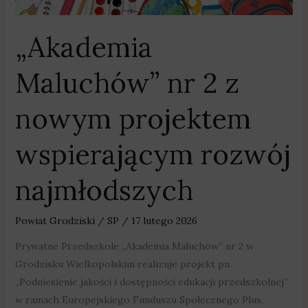
„Akademia
Maluchów” nr 2 z
nowym projektem
wspierającym rozwój
najmłodszych
Powiat Grodziski
/
SP
/
17 lutego 2026
Prywatne Przedszkole „Akademia Maluchów” nr 2 w
Grodzisku Wielkopolskim realizuje projekt pn.
„Podniesienie jakości i dostępności edukacji przedszkolnej”
w ramach Europejskiego Funduszu Społecznego Plus,