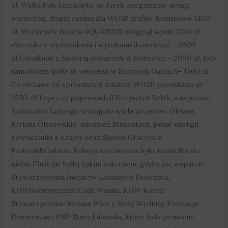
zł. Walka była takzacięta, że Jarek zorganizuje drugą
wycieczkę, dzięki czemu dla WOŚP trafiło dodatkowe 5100
zł. Weekendw hotelu AQUARIUS osiągnął wynik 3100 zł,
skrzynka z wędzonkami i wyrobami domowymi – 2000
zł,fotoalbum z historią wydarzeń w Dobrzycy – 2000 zł, loty
samolotem 1600 zł, weekend w Sfornych Gaciach– 1500 zł.
Co ciekawe ze sprzedaży 6 kubków WOŚP pozyskano aż
2550 zł! Imprezę poprowadził Krzysztof Belak, a na scenie
Amfiteatru Leśnego wystąpiło wielu artystów: Oksana
iOriana Olszewskie, młodzież Muzostacji, pełne energii
Łowiaczanki z Krajny oraz Sławek Graczyk z
PiotremBelakiem. Pełnym wzruszenia było światełko do
nieba. Finał nie byłby takim sukcesem, gdyby nie wsparcie
Stowarzyszenia Inicjatyw Lokalnych Dobrzyca,
KGWDobrzyczanki Cuda Wianki, KGW Kotuń,
Stowarzyszenie Różana Wieś z Róży Wielkiej, Formacja
Dźwiersznoi OSP Stara Łubianka, które było pomocne