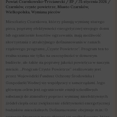
Powiat Czarnkowsko-Trzcianecki
/
SP
/
25 stycznia 2026
/
Czarnków
,
czyste powietrze
,
Miasto Czarnków
,
Wielkopolska
,
Wymiana pieców
Mieszkańcy Czarnkowa, którzy planują wymianę starego
pieca, poprawę efektywności energetycznej swojego domu
lub ograniczenie kosztów ogrzewania, mają możliwość
skorzystania z atrakcyjnego dofinansowania w ramach
rządowego programu „Czyste Powietrze”. Program ten to
realna szansa nie tylko na oszczędności w domowym
budżecie, ale także na poprawę jakości powietrza w naszym
mieście. „Program Czyste Powietrze” realizowany jest
przez Wojewódzki Fundusz Ochrony Środowiska i
Gospodarki Wodnej we współpracy z samorządami. Jego
głównym celem jest ograniczenie emisji szkodliwych
substancji do atmosfery poprzez wymianę nieefektywnych
źródeł ciepła oraz zwiększenie efektywności energetycznej
budynków mieszkalnych. Dofinansowanie obejmuje m.in.: O
wsparcie finansowe mogą ubiegać się osoby fizyczne, które