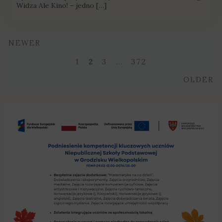
Widza Ale Kino! – jedno […]
Newer
NEWER
Posts
1
2
3
…
372
navigation
O
OLDER
Bezpłatne
zajęcia
dodatkowe
w
Niepublicznej
Szkole
Podstawowej
w