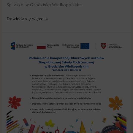
Sp. z o.o. w Grodzisku Wielkopolskim.
Dowiedz się więcej »
„Akademia
Maluchów”
nr
2
z
nowym
projektem
wspierającym
rozwój
najmłodszych