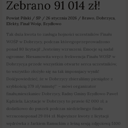
Zebrano 91 014 zł!
Powiat Pilski
/
SP
/
26 stycznia 2026
/
Brawo
,
Dobrzyca
,
Efekty
,
Finał Wośp
,
Szydłowo
Tak duża kwota to zasługa hojności uczestników Finału
WOŚP w Dobrzycy, podczas któregoprzeprowadzono
ponad 80 licytacji! „Jesteśmy wzruszeni. Emocje są nadal
ogromne. Niesamowita wręcz frekwencja Finału WOŚP w
Dobrzycy,a przede wszystkim otwarte serca uczestników,
to wszystko złożyło się na tak imponujacy wynik!
Dośćpowiedzieć, że w Dobrzycy zbieraliśmy pieniądze z
szybkością 379 zł/minutę!” – mówi organizator
finału,mieszkaniec Dobrzycy, Radny Gminy Szydłowo Paweł
Kądziela. Licytacje w Dobrzycy to prawie 62 000 zł, a
dodatkowo do puszek podczas niedzielnego finału
wrzuconoponad 29 014 zł. Najwyższe kwoty z licytacji
wędrówka z Jarkiem Ramuckim z leśną sesją zdjęciową 5100