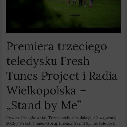
Tunes
Project
i
Radia
Wielkopolska
–
Premiera trzeciego
„Stand
by
teledysku Fresh
Me”
Tunes Project i Radia
Wielkopolska –
„Stand by Me”
Powiat Czarnkowsko-Trzcianecki
/
redakcja
/
2 września
2025
/
Fresh Tunes
,
Goraj
,
Lubasz
,
Stand by me
,
teledysk
,