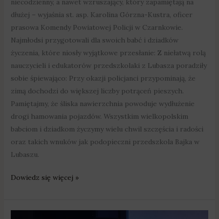
niecodzienny, a nawet wzruszający, który zapamiętają na
dłużej – wyjaśnia st. asp. Karolina Górzna-Kustra, oficer
prasowa Komendy Powiatowej Policji w Czarnkowie.
Najmłodsi przygotowali dla swoich babć i dziadków
życzenia, które niosły wyjątkowe przesłanie: Z niełatwą rolą
nauczycieli i edukatorów przedszkolaki z Lubasza poradziły
sobie śpiewająco: Przy okazji policjanci przypominają, że
zimą dochodzi do większej liczby potrąceń pieszych.
Pamiętajmy, że śliska nawierzchnia powoduje wydłużenie
drogi hamowania pojazdów. Wszystkim wielkopolskim
babciom i dziadkom życzymy wielu chwil szczęścia i radości
oraz takich wnuków jak podopieczni przedszkola Bajka w
Lubaszu.
Dowiedz się więcej »
„Niebo