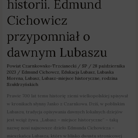
historii. Edmund
Cichowicz
przypomniał o
dawnym Lubaszu
Powiat Czarnkowsko-Trzcianecki
/
SP
/
28 października
2023
/
Edmund Cichowcz
,
Edukacja Lubasz
,
Lubaska
Morena
,
Lubasz
,
Lubasz-miejsce historyczne
,
rodzina
Szułdrzyńskich
Prawie 700 lat temu historię ziemi wielkopolskiej spisywał
w kronikach słynny Janko z Czarnkowa. Dziś, w pobliskim
Lubaszu, tradycja opisywania dawnych lokalnych dziejów
jest wciąż żywa. „Lubasz – miejsce historyczne” – taką
nazwę nosi najnowsze dzieło Edmunda Cichowicza –
mieszkańca Lubasza, który w blisko dwustu stronicowej