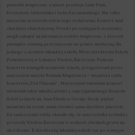
piosenki świąteczne, a nawet przeboje Lady Pank,
Krzysztofa Antkowiaka i Jacka Kaczmarskiego. Nie tylko
muzyczna uczta była celem tego wydarzenia. Koncert miał
charakter charytatywny. Przed i po występach uczestnicy
mogli zakupić na kiermaszu ozdoby świąteczne, z których
pieniądze zostaną przeznaczone na pomoc medyczną dla
jednego z uczniów lubaskiej szkoły. Mówi dyrektorka Szkoły
Podstawowej w Lubaszu Wioleta Zarzeczna: Podczas
koncertu wystąpili uczniowie szkoły, przygotowani przez
nauczyciela muzyki Rolanda Magdziarza – inicjatora cyklu
koncertów„Pod Filarami” . Muzycznymi talentami koncert
uświetnili także młodzi artyści z zaprzyjaźnionego Zespołu
Szkół Leśnych im. Jana Kloski w Goraju. Swoje piękne
momenty na scenie miała również sama dyrektor placówki.
Ku zaskoczeniu wielu, okazało się, że nauczycielka techniki i
przyrody Wioleta Zarzeczna w wolnych chwilach grywa na
akordeonie. Z dyrektorką lubaskiej szkoły tuż po występie