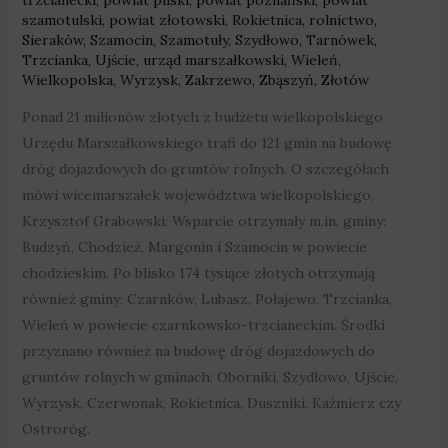
szamotulski
,
powiat złotowski
,
Rokietnica
,
rolnictwo
,
Sieraków
,
Szamocin
,
Szamotuły
,
Szydłowo
,
Tarnówek
,
Trzcianka
,
Ujście
,
urząd marszałkowski
,
Wieleń
,
Wielkopolska
,
Wyrzysk
,
Zakrzewo
,
Zbąszyń
,
Złotów
Ponad 21 milionów złotych z budżetu wielkopolskiego
Urzędu Marszałkowskiego trafi do 121 gmin na budowę
dróg dojazdowych do gruntów rolnych. O szczegółach
mówi wicemarszałek województwa wielkopolskiego,
Krzysztof Grabowski: Wsparcie otrzymały m.in. gminy:
Budzyń, Chodzież, Margonin i Szamocin w powiecie
chodzieskim. Po blisko 174 tysiące złotych otrzymają
również gminy: Czarnków, Lubasz, Połajewo, Trzcianka,
Wieleń w powiecie czarnkowsko-trzcianeckim. Środki
przyznano również na budowę dróg dojazdowych do
gruntów rolnych w gminach: Oborniki, Szydłowo, Ujście,
Wyrzysk, Czerwonak, Rokietnica, Duszniki, Kaźmierz czy
Ostroróg.