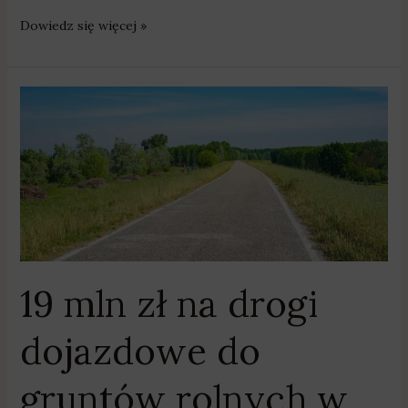
Dowiedz się więcej »
19
mln
zł
na
drogi
dojazdowe
do
gruntów
rolnych
19 mln zł na drogi
w
Wielkopolsce
dojazdowe do
gruntów rolnych w