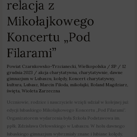
relacja z
Mikołajkowego
Koncertu „Pod
Filarami”
Powiat Czarnkowsko-Trzcianecki
,
Wielkopolska
/
SP
/
12
grudnia 2023
/
akcja charytatywna
,
charytatywnie
,
dawne
gimnazjum w Lubaszu
,
kolędy
,
Koncert charytatywny
,
kultura
,
Lubasz
,
Marcin Filoda
,
mikołajki
,
Roland Magdziarz
,
święta
,
Wioleta Zarzeczna
Uczniowie, rodzice i nauczyciele wzięli udział w kolejnej już
edycji lubaskiego Mikołajkowego Koncertu „Pod Filarami”.
Organizatorem wydarzenia była Szkoła Podstawowa im.
ppłk. Zdzisława Orłowskiego w Lubaszu. W holu dawnego
lubaskiego gimnazjum wybrzmiały znane i lubiane kolędy,