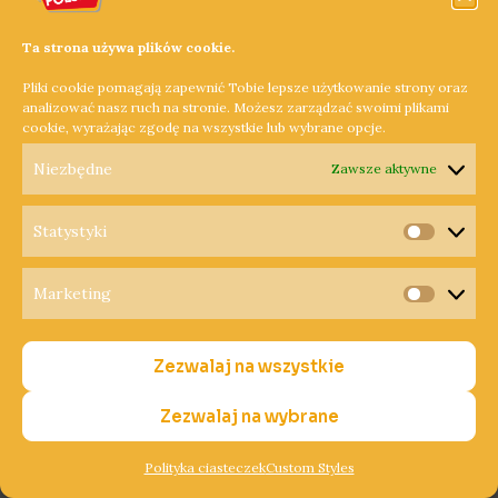
w wysokości 122,5 tys. zł otrzymają gminy: Budzyń, Chodzież
Ta strona używa plików cookie.
i Margonin w powiecie chodzieskim. 147 tys. zł dotacji na
przebudowę lub budowę dróg do gruntów rolnych
Pliki cookie pomagają zapewnić Tobie lepsze użytkowanie strony oraz
analizować nasz ruch na stronie. Możesz zarządzać swoimi plikami
otrzymają z kolei gminy: Szamocin, Krzyż Wielkopolski,
cookie, wyrażając zgodę na wszystkie lub wybrane opcje.
Lubasz, Połajewo, Trzcianka i Wieleń. Wsparcie w ramach
Niezbędne
Zawsze aktywne
prac związanych z ochroną, rekultywacją i poprawą jakości
gruntów rolnych z urzędu marszałkowskiego otrzymają
również gminy: Czarnków, Sieraków, Zbąszyń, Oborniki,
Statystyki
Statysty
Ujście, Wyrzysk, Łobżenica, Miasteczko Krajeńskie i
Szydłowo, zaś w powiecie szamotulskim: Duszniki,
Marketing
Marketi
Kaźmierz, Ostroróg i Szamotuły, z kolei ok. 100 tys. zł
dotacji otrzymają gminy: Buk, Czerwonak i Rokietnica w
Zezwalaj na wszystkie
powiecie poznańskim.
Zezwalaj na wybrane
Dowiedz się więcej »
Polityka ciasteczek
Custom Styles