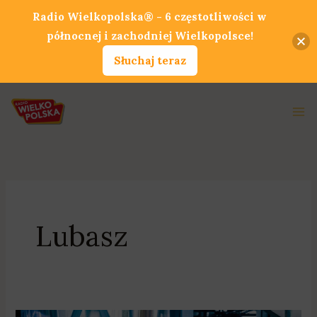
Przejdź
Radio Wielkopolska® - 6 częstotliwości w
do
północnej i zachodniej Wielkopolsce!
treści
Słuchaj teraz
Ma
Me
Lubasz