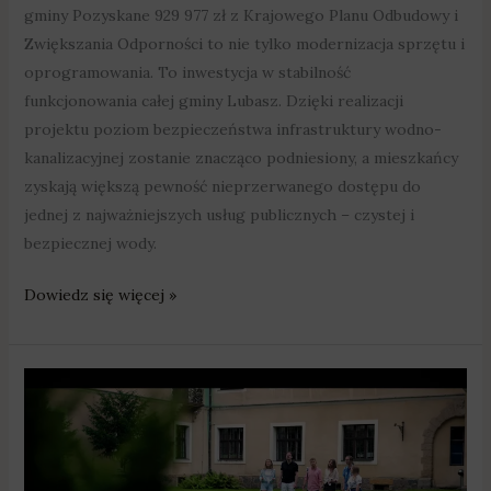
gminy Pozyskane 929 977 zł z Krajowego Planu Odbudowy i
Zwiększania Odporności to nie tylko modernizacja sprzętu i
oprogramowania. To inwestycja w stabilność
funkcjonowania całej gminy Lubasz. Dzięki realizacji
projektu poziom bezpieczeństwa infrastruktury wodno-
kanalizacyjnej zostanie znacząco podniesiony, a mieszkańcy
zyskają większą pewność nieprzerwanego dostępu do
jednej z najważniejszych usług publicznych – czystej i
bezpiecznej wody.
Dowiedz się więcej »
Premiera
trzeciego
teledysku
Fresh