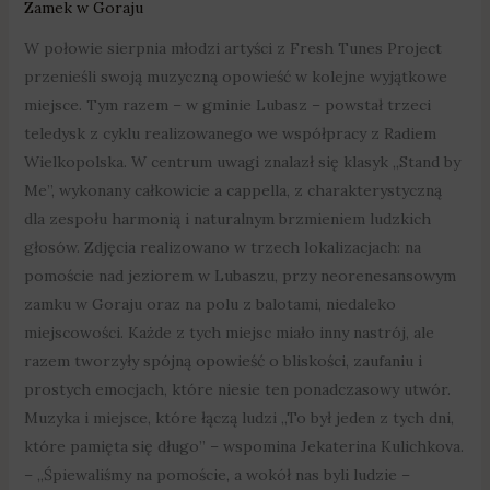
Zamek w Goraju
W połowie sierpnia młodzi artyści z Fresh Tunes Project
przenieśli swoją muzyczną opowieść w kolejne wyjątkowe
miejsce. Tym razem – w gminie Lubasz – powstał trzeci
teledysk z cyklu realizowanego we współpracy z Radiem
Wielkopolska. W centrum uwagi znalazł się klasyk „Stand by
Me”, wykonany całkowicie a cappella, z charakterystyczną
dla zespołu harmonią i naturalnym brzmieniem ludzkich
głosów. Zdjęcia realizowano w trzech lokalizacjach: na
pomoście nad jeziorem w Lubaszu, przy neorenesansowym
zamku w Goraju oraz na polu z balotami, niedaleko
miejscowości. Każde z tych miejsc miało inny nastrój, ale
razem tworzyły spójną opowieść o bliskości, zaufaniu i
prostych emocjach, które niesie ten ponadczasowy utwór.
Muzyka i miejsce, które łączą ludzi „To był jeden z tych dni,
które pamięta się długo” – wspomina Jekaterina Kulichkova.
– „Śpiewaliśmy na pomoście, a wokół nas byli ludzie –