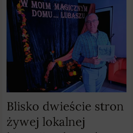
stron
żywej
lokalnej
historii.
Edmund
Cichowicz
przypomniał
o
dawnym
Lubaszu
Blisko dwieście stron
żywej lokalnej