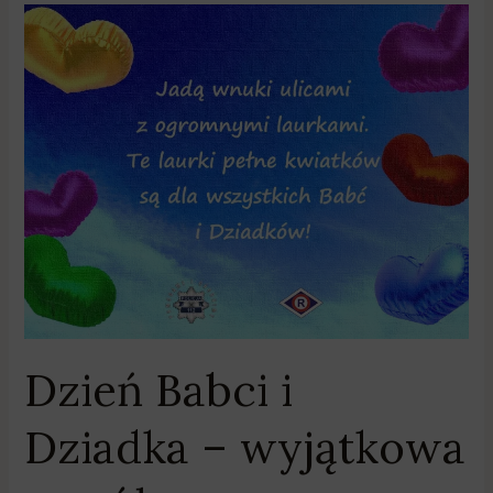
Dzień
Babci
i
Dziadka
–
wyjątkowa
współpraca
Dzień Babci i
Dziadka – wyjątkowa