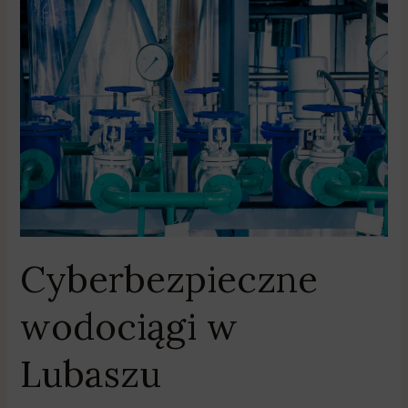
Cyberbezpieczne
wodociągi
w
Lubaszu
Cyberbezpieczne
wodociągi w
Lubaszu