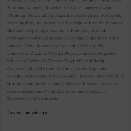
Po romantycznych „Rewrite the Stars” i nastrojowym
„Thinking Out Loud”, tym razem artyści sięgnęli po klasykę,
która nigdy się nie starzeje. Ich wersja to hołd dla prostoty,
bliskości i wspólnego brzmienia. Posłuchajcie samI!
Wykonanie wokalne:Soprany: Jekaterina Kulichkova, Zofia
Łanoszka, Nina RoszakAlty: Bernadetta Dźwig, Maja
Orlikowska, Zuzanna WylegałaTenory: Bartosz Degórski,
Sebastian Pawlaczyk, Tomasz TowpikBasy: Mikołaj
Wasiewicz, Marcel Stube, Antoni Cichocki Nagrania
wokalne:Studio Radia Wielkopolska – marzec–kwiecień 2025
Montaż dźwięku:Jekaterina Kulichkova Reżyseria i montaż
teledysku:Zuzanna Wylegała, Jekaterina Kulichkova
Zdjęcia:Gracjan Dąbkowski
Dowiedz się więcej »