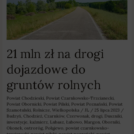
zł
na
drogi
dojazdowe
do
gruntów
rolnych
21 mln zł na drogi
dojazdowe do
gruntów rolnych
Powiat Chodzieski
,
Powiat Czarnkowsko-Trzcianecki
,
Powiat Obornicki
,
Powiat Pilski
,
Powiat Poznański
,
Powiat
Szamotulski
,
Rolnicze
,
Wielkopolska
/
JL
/
25 lipca 2023
/
Budzyń
,
Chodzież
,
Czarnków
,
Czerwonak
,
drogi
,
Duszniki
,
inwestycje
,
kaźmierz
,
Lubasz
,
Łubowo
,
Margon
,
Oborniki
,
Okonek
,
ostroróg
,
Połąjewo
,
powiat czarnkowsko-
trzcianecki
,
powiat pilski
,
powiat poznański
,
powiat