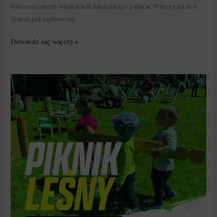
historycznych właścicieli lubaskiego pałacu. Więcej na ten
temat już niebawem.
Dowiedz się więcej »
Wolf
Race
i
piknik
z
okazji
100-
lecia
Lasów
Państwowych
już