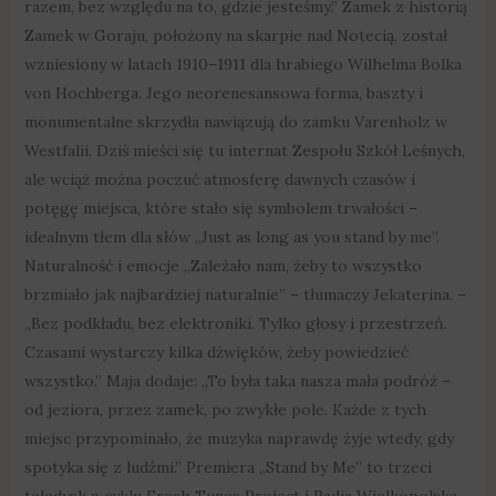
razem, bez względu na to, gdzie jesteśmy.” Zamek z historią
Zamek w Goraju, położony na skarpie nad Notecią, został
wzniesiony w latach 1910–1911 dla hrabiego Wilhelma Bolka
von Hochberga. Jego neorenesansowa forma, baszty i
monumentalne skrzydła nawiązują do zamku Varenholz w
Westfalii. Dziś mieści się tu internat Zespołu Szkół Leśnych,
ale wciąż można poczuć atmosferę dawnych czasów i
potęgę miejsca, które stało się symbolem trwałości –
idealnym tłem dla słów „Just as long as you stand by me”.
Naturalność i emocje „Zależało nam, żeby to wszystko
brzmiało jak najbardziej naturalnie” – tłumaczy Jekaterina. –
„Bez podkładu, bez elektroniki. Tylko głosy i przestrzeń.
Czasami wystarczy kilka dźwięków, żeby powiedzieć
wszystko.” Maja dodaje: „To była taka nasza mała podróż –
od jeziora, przez zamek, po zwykłe pole. Każde z tych
miejsc przypominało, że muzyka naprawdę żyje wtedy, gdy
spotyka się z ludźmi.” Premiera „Stand by Me” to trzeci
teledysk z cyklu Fresh Tunes Project i Radia Wielkopolska.