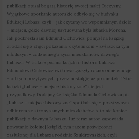
publikacji opisał bogatą historię swojej małej Ojczyzny.
Wyjątkowe spotkanie autorskie odbyło się w budynku
Edukacji Lubasz, czyli – jak czytamy we wspomnianym dziele
– miejscu, gdzie dawniej usytuowana była lubaska Morena.
Jak podkreśla sam Edmund Cichowicz, pomysł na książkę
zrodził się z chęci pokazania czytelnikom – zwłaszcza tym
młodszym – codziennego życia mieszkańców dawnego
Lubasza. W trakcie pisania książki o historii Lubasza
Edmundowi Cichowiczowi towarzyszyły różnorodne emocje
– od tych pozytywnych, przez nostalgię aż po smutek. Tytuł
książki „Lubasz – miejsce historyczne” nie jest
przypadkowy. Dodajmy, że książka Edmunda Cichowicza pt.
„Lubasz – miejsce historyczne” spotkała się z pozytywnym
odbiorem ze strony samych mieszkańców. A to nie koniec
publikacji o dawnym Lubaszu. Już teraz autor zapowiada
powstanie kolejnej książki, tym razem poświęconej
zasłużonej dla Lubasza rodzinie Szułdrzyńskich, czyli