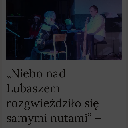
nad
Lubaszem
rozgwieździło
się
samymi
nutami”
–
relacja
z
„Niebo nad
Mikołajkowego
Koncertu
Lubaszem
„Pod
Filarami”
rozgwieździło się
samymi nutami” –