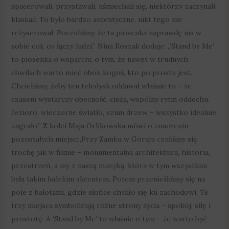
spacerowali, przystawali, uśmiechali się, niektórzy zaczynali
klaskać. To było bardzo autentyczne, nikt tego nie
reżyserował. Poczuliśmy, że ta piosenka naprawdę ma w
sobie coś, co łączy ludzi.” Nina Roszak dodaje: „‘Stand by Me’
to piosenka o wsparciu, o tym, że nawet w trudnych
chwilach warto mieć obok kogoś, kto po prostu jest.
Chcieliśmy, żeby ten teledysk oddawał właśnie to – że
czasem wystarczy obecność, cisza, wspólny rytm oddechu.
Jezioro, wieczorne światło, szum drzew – wszystko idealnie
zagrało.” Z kolei Maja Orlikowska mówi o znaczeniu
pozostałych miejsc:„Przy Zamku w Goraju czuliśmy się
trochę jak w filmie – monumentalna architektura, historia,
przestrzeń, a my z naszą muzyką, która w tym wszystkim
była takim ludzkim akcentem. Potem przenieśliśmy się na
pole z balotami, gdzie słońce chyliło się ku zachodowi. Te
trzy miejsca symbolizują różne strony życia – spokój, siłę i
prostotę. A ‘Stand by Me’ to właśnie o tym – że warto być