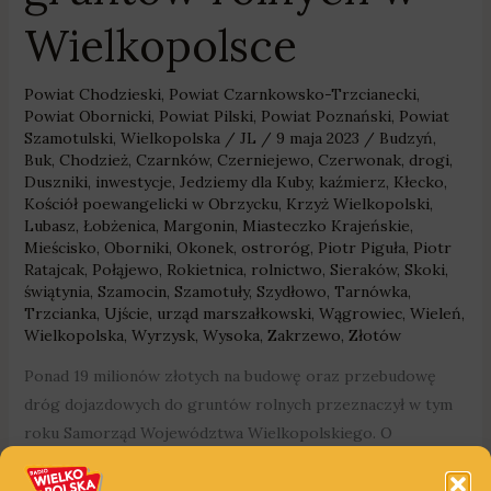
Wielkopolsce
Powiat Chodzieski
,
Powiat Czarnkowsko-Trzcianecki
,
Powiat Obornicki
,
Powiat Pilski
,
Powiat Poznański
,
Powiat
Szamotulski
,
Wielkopolska
/
JL
/
9 maja 2023
/
Budzyń
,
Buk
,
Chodzież
,
Czarnków
,
Czerniejewo
,
Czerwonak
,
drogi
,
Duszniki
,
inwestycje
,
Jedziemy dla Kuby
,
kaźmierz
,
Kłecko
,
Kościół poewangelicki w Obrzycku
,
Krzyż Wielkopolski
,
Lubasz
,
Łobżenica
,
Margonin
,
Miasteczko Krajeńskie
,
Mieścisko
,
Oborniki
,
Okonek
,
ostroróg
,
Piotr Piguła
,
Piotr
Ratajcak
,
Połąjewo
,
Rokietnica
,
rolnictwo
,
Sieraków
,
Skoki
,
świątynia
,
Szamocin
,
Szamotuły
,
Szydłowo
,
Tarnówka
,
Trzcianka
,
Ujście
,
urząd marszałkowski
,
Wągrowiec
,
Wieleń
,
Wielkopolska
,
Wyrzysk
,
Wysoka
,
Zakrzewo
,
Złotów
Ponad 19 milionów złotych na budowę oraz przebudowę
dróg dojazdowych do gruntów rolnych przeznaczył w tym
roku Samorząd Województwa Wielkopolskiego. O
szczegółach mówi wicemarszałek województwa
wielkopolskiego, Krzysztof Grabowski: Dodajmy, że dotację