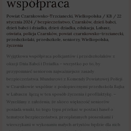
współpraca
Powiat Czarnkowsko-Trzcianecki
,
Wielkopolska
/
KB
/
22
stycznia 2024
/
bezpieczeństwo
,
Czarnków
,
dzień babci
,
dzień babci i dziadka
,
dzień dziadka
,
edukacja
,
Lubasz
,
oświata
,
policja Czarnków
,
powiat czarnkowsko-trzcianecki
,
przedszkolaki
,
przedszkole
,
seniorzy
,
Wielkopolska
,
życzenia
Wyjątkowa współpraca policjantów i przedszkolaków z
okazji Dnia Babci i Dziadka – wszystko po to, by
przypomnieć seniorom najważniejsze zasady
bezpieczeństwa. Mundurowi z Komendy Powiatowej Policji
w Czarnkowie wspólnie z podopiecznymi przedszkola Bajka
w Lubaszu łączą w ten sposób życzenia i profilaktykę. –
Wyszliśmy z założenia, że skoro większość seniorów
posiada wnuki, to tego typu przekaz w postaci haseł o
tematyce bezpieczeństwa, przeplatanych piosenkami i
wierszykami w wykonaniu małych artystów będzie dla nich