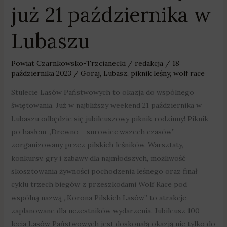
już 21 października w
Lubaszu
Powiat Czarnkowsko-Trzcianecki
/
redakcja
/
18
października 2023
/
Goraj
,
Lubasz
,
piknik leśny
,
wolf race
Stulecie Lasów Państwowych to okazja do wspólnego
świętowania. Już w najbliższy weekend 21 października w
Lubaszu odbędzie się jubileuszowy piknik rodzinny! Piknik
po hasłem „Drewno – surowiec wszech czasów”
zorganizowany przez pilskich leśników. Warsztaty,
konkursy, gry i zabawy dla najmłodszych, możliwość
skosztowania żywności pochodzenia leśnego oraz finał
cyklu trzech biegów z przeszkodami Wolf Race pod
wspólną nazwą „Korona Pilskich Lasów” to atrakcje
zaplanowane dla uczestników wydarzenia. Jubileusz 100-
lecia Lasów Państwowych jest doskonałą okazją nie tylko do