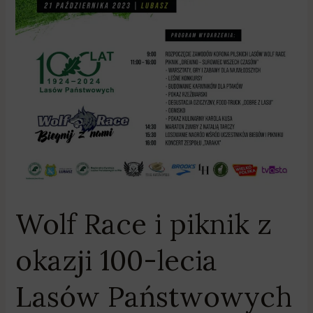
21
października
w
Lubaszu
Wolf Race i piknik z
okazji 100-lecia
Lasów Państwowych