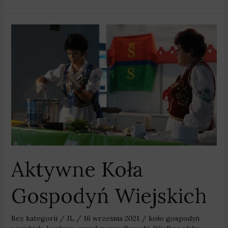
Aktywne
Koła
Gospodyń
Wiejskich
Aktywne Koła
Gospodyń Wiejskich
Bez kategorii
/
JL
/
16 września 2021
/
koło gospodyń