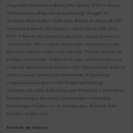
Gospodyń Wiejskich w Nowej Wsi Ujskiej. KGW w Nowej
Wsi Ujskiej ma długą i boagatą historię. Okrągłe 70
urodziny obchodziło w 2018 roku. Należy do niego ok. 100
mieszkanek Nowej Wsi Ujskiej, a także Ujścia i Piły. Przy
KGW w Nowej Wsi Ujskiej działa także zespół śpiewaczy
„Kasztelanki”, który często koncertuje i uświetnia swoim
śpiewem również wydarzenia sakralne. Trzecie miejsce na
podium w konkursie „Kulinarna Krajna” zdobyli seniorzy z
Centrum Aktywizacji Seniorów z Piły. Ich popisowe danie to
uszko z kaszą i barszczem czerwonym. W konkursie
zorganizowanym przez LGD Krajna nad Notecią
uczestniczyły także Koła Gospodyń Wiejskich z: Białośliwia,
Dziembowa (gm. Kaczory), Luchowa (gm. Łobżenica),
Kotunia (gm. Szydłowo) i ze Starego (gm. Wysoka). Było
pysznie i świątecznie.
Dowiedz się więcej »