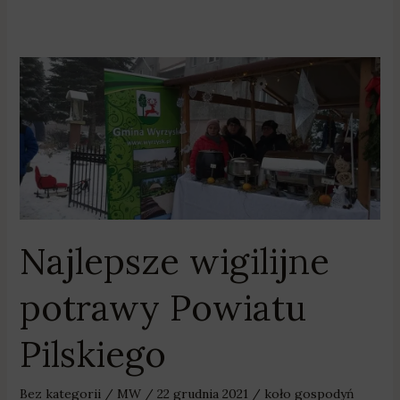
Najlepsze
wigilijne
potrawy
Powiatu
Pilskiego
Najlepsze wigilijne
potrawy Powiatu
Pilskiego
Bez kategorii
/
MW
/
22 grudnia 2021
/
koło gospodyń