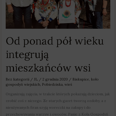
wsi
Od ponad pół wieku
integrują
mieszkańców wsi
Bez kategorii
/
JL
/
2 grudnia 2020
/
Biskupice
,
koło
gospodyń wiejskich
,
Pobiedziska
,
wieś
Organizują zajęcia, w trakcie których pokazują dzieciom, jak
zrobić coś z niczego. Ze starych gazet tworzą ozdoby, a z
nieużywanych firan szyją woreczki na zakupy i do
przechowywania warzyw i owoców. Panie z Koła Gospodyń