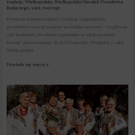
tradycje
,
Wielkopolska
,
Wielkopolski Ośrodek Doradztwa
Rolniczego
,
wieś
,
zwyczaje
Promocja lokalnej kultury i tradycji, regionalnych
produktów oraz przepisów na lokalne potrawy – to główne
cele konkursu „Produkty regionalne w wielkopolskiej
kuchni” adresowanego do Kół Gospodyń Wiejskich z całej
Wielkopolski.
Dowiedz się więcej »
Od
ponad
pół
wieku
integrują
mieszkańców