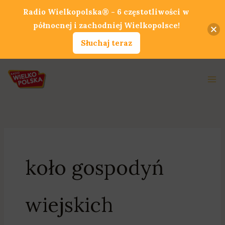
Przejdź
Radio Wielkopolska® - 6 częstotliwości w
do
północnej i zachodniej Wielkopolsce!
treści
Słuchaj teraz
Ma
Me
koło gospodyń
wiejskich