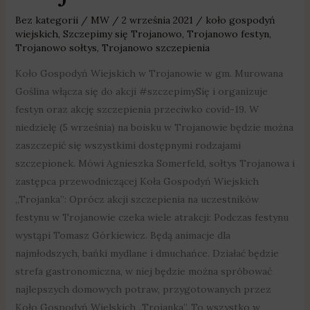
Bez kategorii
/
MW
/
2 września 2021
/
koło gospodyń
wiejskich
,
Szczepimy się Trojanowo
,
Trojanowo festyn
,
Trojanowo sołtys
,
Trojanowo szczepienia
Koło Gospodyń Wiejskich w Trojanowie w gm. Murowana
Goślina włącza się do akcji #szczepimySię i organizuje
festyn oraz akcję szczepienia przeciwko covid-19. W
niedzielę (5 września) na boisku w Trojanowie będzie można
zaszczepić się wszystkimi dostępnymi rodzajami
szczepionek. Mówi Agnieszka Somerfeld, sołtys Trojanowa i
zastępca przewodniczącej Koła Gospodyń Wiejskich
„Trojanka”: Oprócz akcji szczepienia na uczestników
festynu w Trojanowie czeka wiele atrakcji: Podczas festynu
wystąpi Tomasz Górkiewicz. Będą animacje dla
najmłodszych, bańki mydlane i dmuchańce. Działać będzie
strefa gastronomiczna, w niej będzie można spróbować
najlepszych domowych potraw, przygotowanych przez
Koło Gospodyń Wielskich „Trojanka”. To wszystko w