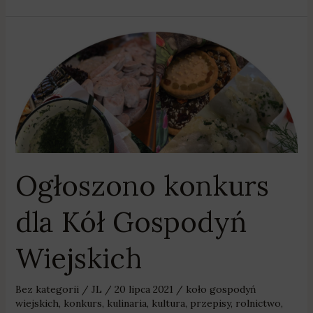
Ogłoszono
konkurs
dla
Kół
Gospodyń
Wiejskich
Ogłoszono konkurs
dla Kół Gospodyń
Wiejskich
Bez kategorii
/
JL
/
20 lipca 2021
/
koło gospodyń
wiejskich
,
konkurs
,
kulinaria
,
kultura
,
przepisy
,
rolnictwo
,