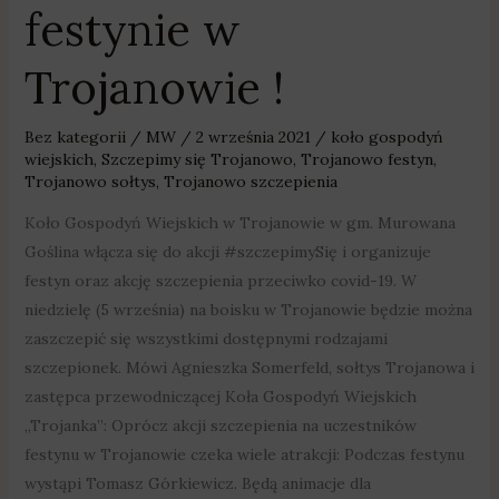
festynie w
Trojanowie !
Bez kategorii
/
MW
/
2 września 2021
/
koło gospodyń
wiejskich
,
Szczepimy się Trojanowo
,
Trojanowo festyn
,
Trojanowo sołtys
,
Trojanowo szczepienia
Koło Gospodyń Wiejskich w Trojanowie w gm. Murowana
Goślina włącza się do akcji #szczepimySię i organizuje
festyn oraz akcję szczepienia przeciwko covid-19. W
niedzielę (5 września) na boisku w Trojanowie będzie można
zaszczepić się wszystkimi dostępnymi rodzajami
szczepionek. Mówi Agnieszka Somerfeld, sołtys Trojanowa i
zastępca przewodniczącej Koła Gospodyń Wiejskich
„Trojanka”: Oprócz akcji szczepienia na uczestników
festynu w Trojanowie czeka wiele atrakcji: Podczas festynu
wystąpi Tomasz Górkiewicz. Będą animacje dla