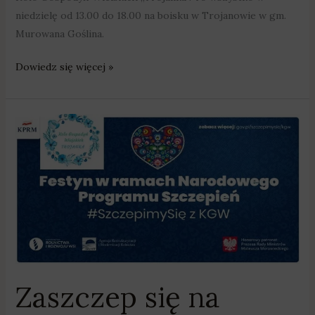
niedzielę od 13.00 do 18.00 na boisku w Trojanowie w gm.
Murowana Goślina.
Dowiedz się więcej »
Zaszczep
się
na
festynie
w
Trojanowie
!
Zaszczep się na