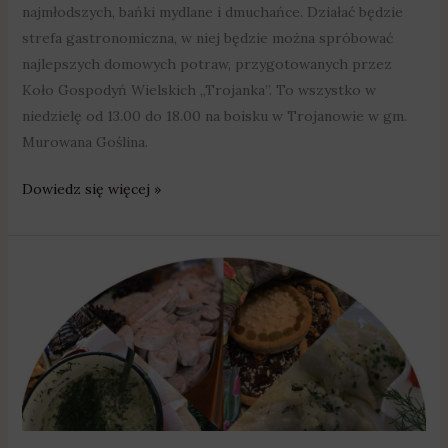
najmłodszych, bańki mydlane i dmuchańce. Działać będzie
strefa gastronomiczna, w niej będzie można spróbować
najlepszych domowych potraw, przygotowanych przez
Koło Gospodyń Wielskich „Trojanka”. To wszystko w
niedzielę od 13.00 do 18.00 na boisku w Trojanowie w gm.
Murowana Goślina.
Dowiedz się więcej »
Ogłoszono
konkurs
dla
Kół
Gospodyń
Wiejskich