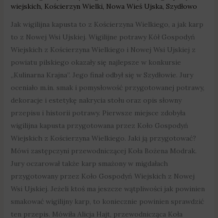
wiejskich
,
Kościerzyn Wielki
,
Nowa Wieś Ujska
,
Szydłowo
Jak wigilijna kapusta to z Kościerzyna Wielkiego, a jak karp
to z Nowej Wsi Ujskiej. Wigilijne potrawy Kół Gospodyń
Wiejskich z Kościerzyna Wielkiego i Nowej Wsi Ujskiej z
powiatu pilskiego okazały się najlepsze w konkursie
„Kulinarna Krajna”. Jego finał odbył się w Szydłowie. Jury
oceniało m.in. smak i pomysłowość przygotowanej potrawy,
dekoracje i estetykę nakrycia stołu oraz opis słowny
przepisu i historii potrawy. Pierwsze miejsce zdobyła
wigilijna kapusta przygotowana przez Koło Gospodyń
Wiejskich z Kościerzyna Wielkiego. Jaki ją przygotować?
Mówi zastępczyni przewodniczącej Koła Bożena Modrak.
Jury oczarował także karp smażony w migdałach
przygotowany przez Koło Gospodyń Wiejskich z Nowej
Wsi Ujskiej. Jeżeli ktoś ma jeszcze wątpliwości jak powinien
smakować wigilijny karp, to koniecznie powinien sprawdzić
ten przepis. Mówiła Alicja Hajt, przewodnicząca Koła