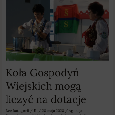
Koła
Gospodyń
Wiejskich
mogą
liczyć
na
dotacje
Koła Gospodyń
Wiejskich mogą
liczyć na dotacje
Bez kategorii
/
JL
/
20 maja 2020
/
Agencja