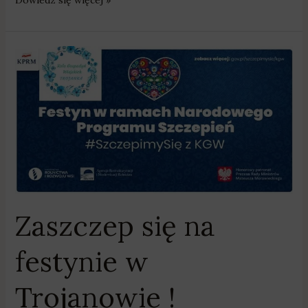
Zaszczep
się
na
festynie
w
Trojanowie
!
Zaszczep się na
festynie w
Trojanowie !