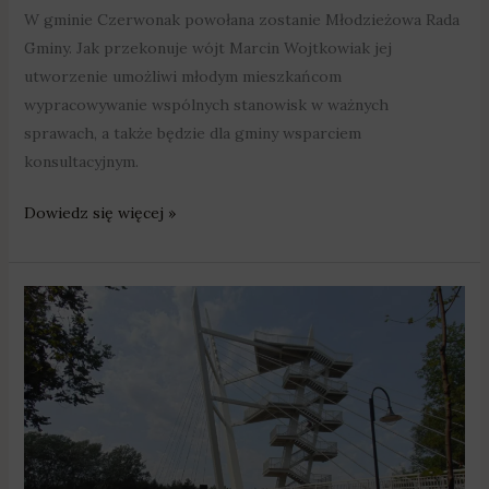
W gminie Czerwonak powołana zostanie Młodzieżowa Rada
Gminy. Jak przekonuje wójt Marcin Wojtkowiak jej
utworzenie umożliwi młodym mieszkańcom
wypracowywanie wspólnych stanowisk w ważnych
sprawach, a także będzie dla gminy wsparciem
konsultacyjnym.
Dowiedz się więcej »
Otwarto
kładkę
przez
Wartę
w
Owińskach
[ZDJĘCIA]