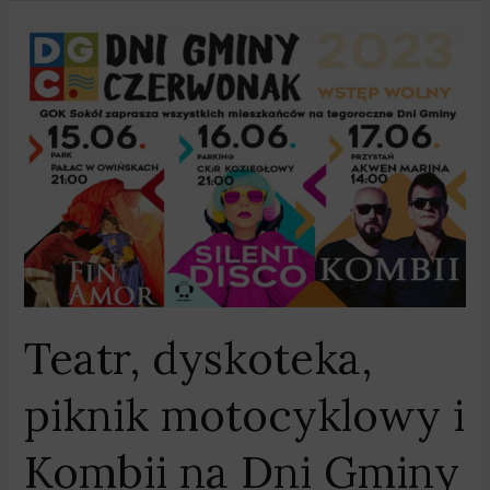
Teatr,
dyskoteka,
piknik
motocyklowy
i
Kombii
na
Dni
Gminy
Czerwonak
Teatr, dyskoteka,
piknik motocyklowy i
Kombii na Dni Gminy