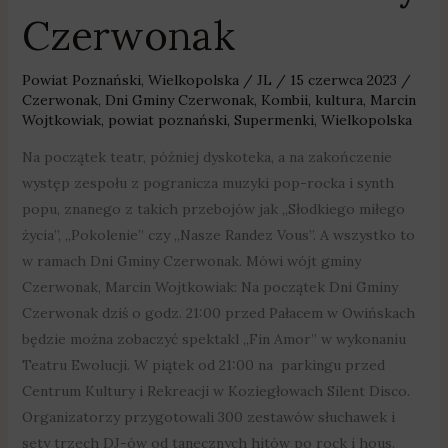
Czerwonak
Powiat Poznański
,
Wielkopolska
/
JL
/
15 czerwca 2023
/
Czerwonak
,
Dni Gminy Czerwonak
,
Kombii
,
kultura
,
Marcin
Wojtkowiak
,
powiat poznański
,
Supermenki
,
Wielkopolska
Na początek teatr, później dyskoteka, a na zakończenie
występ zespołu z pogranicza muzyki pop-rocka i synth
popu, znanego z takich przebojów jak „Słodkiego miłego
życia”, „Pokolenie” czy „Nasze Randez Vous”. A wszystko to
w ramach Dni Gminy Czerwonak. Mówi wójt gminy
Czerwonak, Marcin Wojtkowiak: Na początek Dni Gminy
Czerwonak dziś o godz. 21:00 przed Pałacem w Owińskach
będzie można zobaczyć spektakl „Fin Amor” w wykonaniu
Teatru Ewolucji. W piątek od 21:00 na parkingu przed
Centrum Kultury i Rekreacji w Koziegłowach Silent Disco.
Organizatorzy przygotowali 300 zestawów słuchawek i
sety trzech DJ-ów od tanecznych hitów po rock i hous.