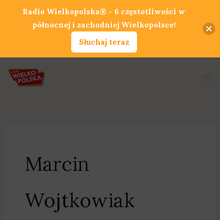
Przejdź
Radio Wielkopolska® - 6 częstotliwości w
do
północnej i zachodniej Wielkopolsce!
treści
Słuchaj teraz
Ma
Me
Marcin
Wojtkowiak