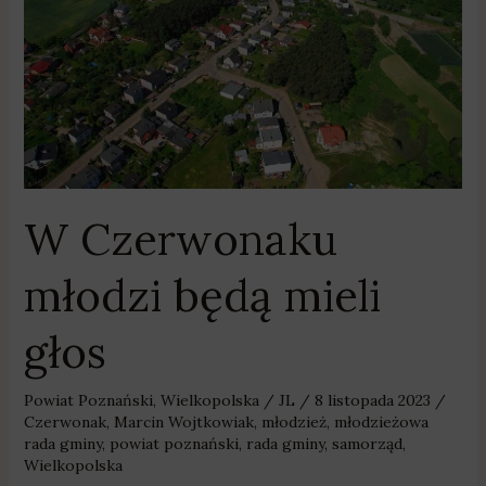
mieli
głos
W Czerwonaku
młodzi będą mieli
głos
Powiat Poznański
,
Wielkopolska
/
JL
/
8 listopada 2023
/
Czerwonak
,
Marcin Wojtkowiak
,
młodzież
,
młodzieżowa
rada gminy
,
powiat poznański
,
rada gminy
,
samorząd
,
Wielkopolska