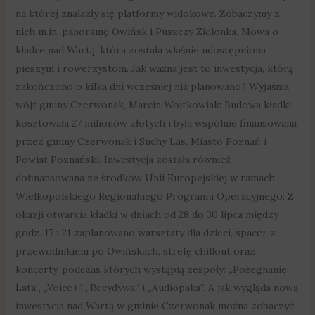
na której znalazły się platformy widokowe. Zobaczymy z
nich m.in. panoramę Owińsk i Puszczy Zielonka. Mowa o
kładce nad Wartą, która została właśnie udostępniona
pieszym i rowerzystom. Jak ważna jest to inwestycja, którą
zakończono o kilka dni wcześniej niż planowano? Wyjaśnia
wójt gminy Czerwonak, Marcin Wojtkowiak: Budowa kładki
kosztowała 27 milionów złotych i była wspólnie finansowana
przez gminy Czerwonak i Suchy Las, Miasto Poznań i
Powiat Poznański. Inwestycja została również
dofinansowana ze środków Unii Europejskiej w ramach
Wielkopolskiego Regionalnego Programu Operacyjnego: Z
okazji otwarcia kładki w dniach od 28 do 30 lipca między
godz. 17 i 21 zaplanowano warsztaty dla dzieci, spacer z
przewodnikiem po Owińskach, strefę chillout oraz
koncerty, podczas których wystąpią zespoły: „Pożegnanie
Lata”, „Voice+”, „Recydywa” i „Audiopaka”. A jak wygląda nowa
inwestycja nad Wartą w gminie Czerwonak można zobaczyć