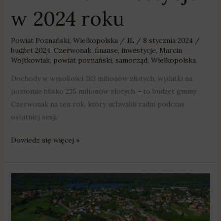
w 2024 roku
Powiat Poznański
,
Wielkopolska
/
JL
/
8 stycznia 2024
/
budżet 2024
,
Czerwonak
,
finanse
,
inwestycje
,
Marcin
Wojtkowiak
,
powiat poznański
,
samorząd
,
Wielkopolska
Dochody w wysokości 183 milionów złotych, wydatki na
poziomie blisko 235 milionów złotych – to budżet gminy
Czerwonak na ten rok, który uchwalili radni podczas
ostatniej sesji.
Dowiedz się więcej »
W
Czerwonaku
młodzi
będą