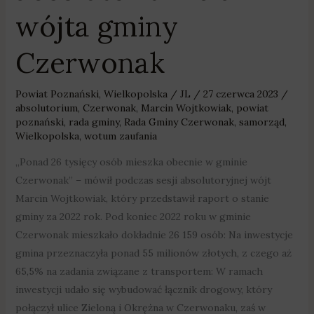
Czerwonak
wójta gminy
Czerwonak
Powiat Poznański
,
Wielkopolska
/
JL
/
27 czerwca 2023
/
absolutorium
,
Czerwonak
,
Marcin Wojtkowiak
,
powiat
poznański
,
rada gminy
,
Rada Gminy Czerwonak
,
samorząd
,
Wielkopolska
,
wotum zaufania
„Ponad 26 tysięcy osób mieszka obecnie w gminie
Czerwonak” – mówił podczas sesji absolutoryjnej wójt
Marcin Wojtkowiak, który przedstawił raport o stanie
gminy za 2022 rok. Pod koniec 2022 roku w gminie
Czerwonak mieszkało dokładnie 26 159 osób: Na inwestycje
gmina przeznaczyła ponad 55 milionów złotych, z czego aż
65,5% na zadania związane z transportem: W ramach
inwestycji udało się wybudować łącznik drogowy, który
połączył ulice Zieloną i Okrężna w Czerwonaku, zaś w