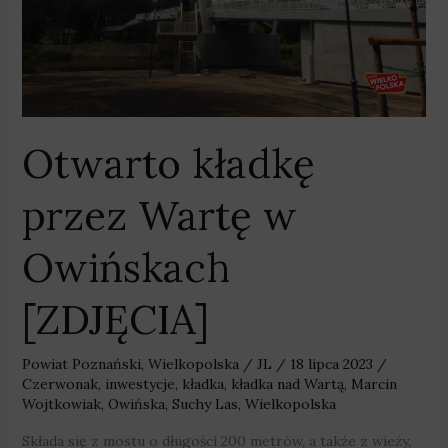
Otwarto kładkę
przez Wartę w
Owińskach
[ZDJĘCIA]
Powiat Poznański
,
Wielkopolska
/
JL
/
18 lipca 2023
/
Czerwonak
,
inwestycje
,
kładka
,
kładka nad Wartą
,
Marcin
Wojtkowiak
,
Owińska
,
Suchy Las
,
Wielkopolska
Składa się z mostu o długości 200 metrów, a także z wieży,